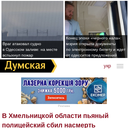
Конец эпохи «черного нала»:
Враг атаковал судно
мэрия открыла документы
в Одесском заливе: на месте
по электронному билету и ждет
вспыхнул пожар
от одесситов предложений
укр
Реклама
В Хмельницкой области пьяный
полицейский сбил насмерть