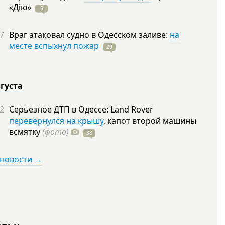
«Дію»
5
7
Враг атаковал судно в Одесском заливе:
на
месте вспыхнул пожар
20
вгуста
2
Серьезное ДТП в Одессе: Land Rover
перевернулся на крышу
, капот второй машины
всмятку
(фото)
38
 новости →