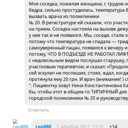
Моя соседка, пожилая женщина, с трудом 
бедра, сильно простудилась, температура
вызвать врача из поликлиники
№ 20. В регистратуре ей сказали, что учас
на прием. Соседка настояла на вызове дежу
у нее так и не появился. Мы, соседи, стали
потому что температура не спадала — трид
самоуверенный пацан, появился к вечеру и
потому, ЧТО В ПОДЪЕЗДЕ НЕ РАБОТАЛ ЛИФ
с недовольным видом послушал старушку, 
участковым терапевтом, и сказал: «Продол
сей эскулап не поспешил, стоял, ждал, ког
протянула ему 20 грн. И врач (внимание! 
". Пациентку зовут Нина Константиновна Ка
бы, чтобы этот в общем-то ТИПИЧНЫЙ для 
городской поликлиники № 20 и руководству
Ответить
Leo888
7 декабря 2011, 11:31
+14