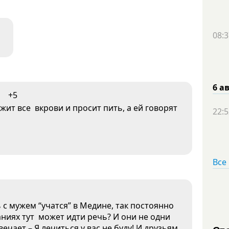
08:3
6 а
+5
жит все вкрови и просит пить, а ей говорят
22:5
Все
 с мужем “учатся” в Медине, так постоянно
наниях тут может идти речь? И они не одни
вечает – Я лечиться у вас не буду! И друзьям