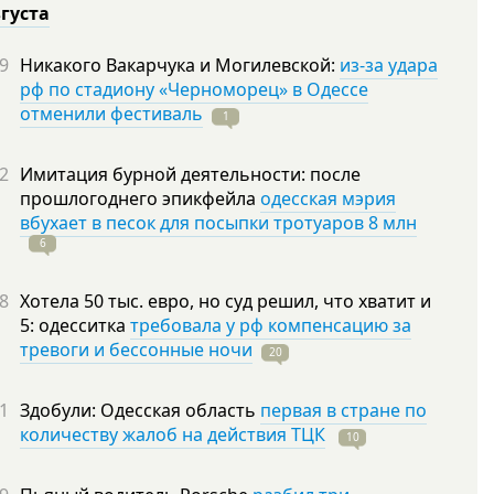
вгуста
9
Никакого Вакарчука и Могилевской:
из-за удара
рф по стадиону «Черноморец» в Одессе
отменили фестиваль
1
2
Имитация бурной деятельности: после
прошлогоднего эпикфейла
одесская мэрия
вбухает в песок для посыпки тротуаров 8 млн
6
8
Хотела 50 тыс. евро, но суд решил, что хватит и
5: одесситка
требовала у рф компенсацию за
тревоги и бессонные ночи
20
1
Здобули: Одесская область
первая в стране по
количеству жалоб на действия ТЦК
10