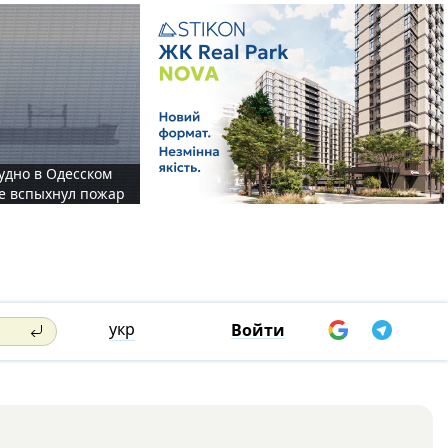
судно в Одесском
те вспыхнул пожар
укр
Войти