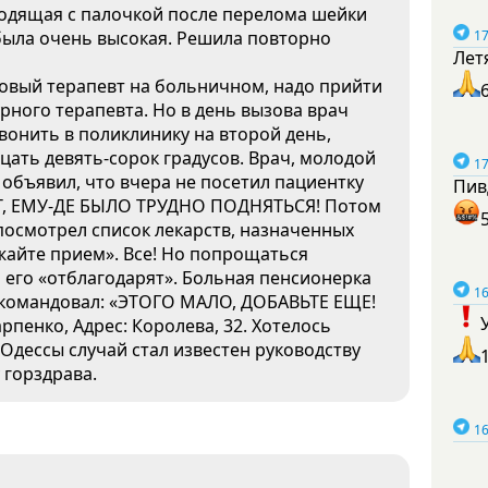
ходящая с палочкой после перелома шейки
 была очень высокая. Решила повторно
17
Лет
тковый терапевт на больничном, надо прийти
рного терапевта. Но в день вызова врач
 звонить в поликлинику на второй день,
цать девять-сорок градусов. Врач, молодой
17
 объявил, что вчера не посетил пациентку
Пив
Т, ЕМУ-ДЕ БЫЛО ТРУДНО ПОДНЯТЬСЯ! Потом
посмотрел список лекарств, назначенных
жайте прием». Все! Но попрощаться
да его «отблагодарят». Больная пенсионерка
16
) скомандовал: «ЭТОГО МАЛО, ДОБАВЬТЕ ЕЩЕ!
рпенко, Адрес: Королева, 32. Хотелось
Одессы случай стал известен руководству
 горздрава.
16