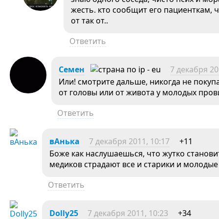
жесть. кто сообщит его пациенткам, 
от так от..
Ответить
Семен
7 декабря 20
Или! смотрите дальше, никогда не покуп
от головы или от живота у молодых про
Ответить
вАнька
7 декабря 2011, 10:17
+11
Боже как наслушаешься, что жутко становит
медиков страдают все и старики и молодые 
Ответить
Dolly25
7 декабря 2011, 10:23
+34