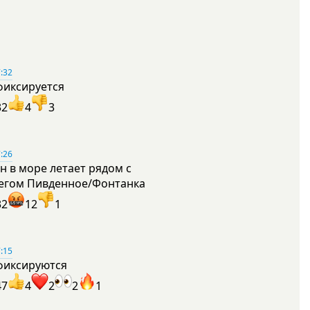
:32
фиксируется
32
4
3
:26
н в море летает рядом с
егом Пивденное/Фонтанка
32
12
1
:15
фиксируются
47
4
2
2
1