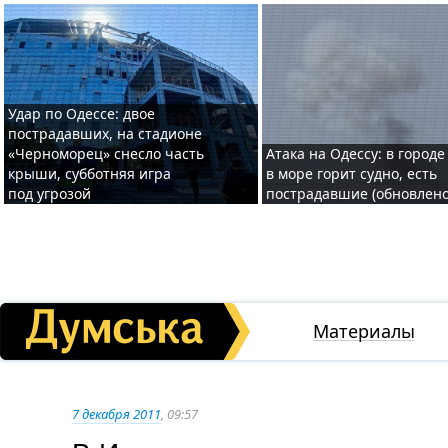
Удар по Одессе: двое
пострадавших, на стадионе
«Черноморец» снесло часть
Атака на Одессу: в городе
крыши, субботняя игра
в море горит судно, есть
под угрозой
пострадавшие (обновлено
Материалы
7 декабря 2011
, 09:57