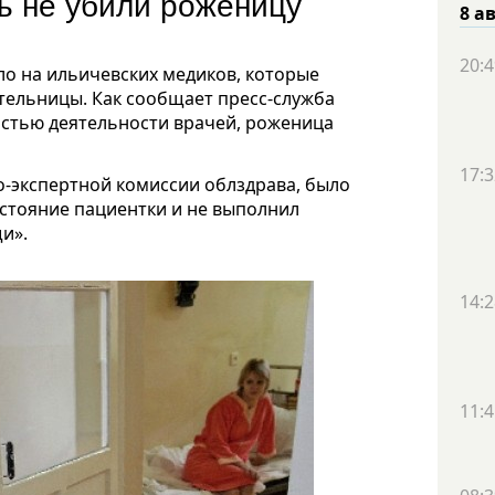
ь не убили роженицу
8 а
20:4
ло на ильичевских медиков, которые
тельницы. Как сообщает пресс-служба
остью деятельности врачей, роженица
17:3
о-экспертной комиссии облздрава, было
стояние пациентки и не выполнил
и».
14:2
11:4