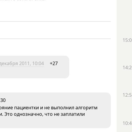
15:0
декабря 2011, 10:04
+27
14:2
12:5
+30
ояние пациентки и не выполнил алгоритм
 Это однозначно, что не заплатили
10:4