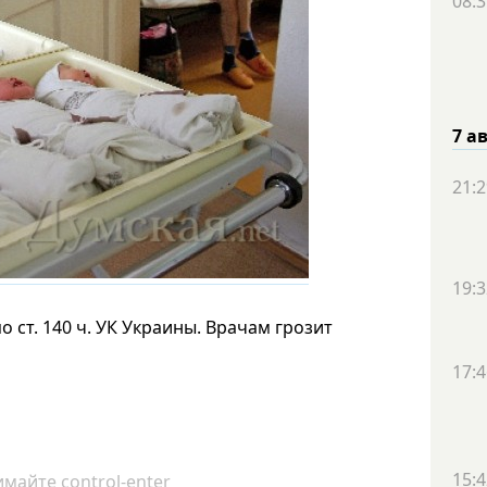
08:3
7 а
21:2
19:3
о ст. 140 ч. УК Украины. Врачам грозит
17:4
15:4
майте control-enter