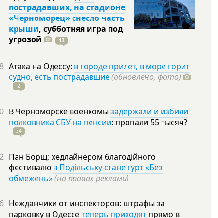
пострадавших, на стадионе
«Черноморец» снесло часть
крыши
, субботняя игра под
угрозой
13
8
Атака на Одессу:
в городе прилет, в море горит
судно, есть пострадавшие
(обновлено, фото)
2
0
В Черноморске военкомы
задержали и избили
полковника СБУ на пенсии
: пропали 55
тысяч?
34
2
Пан Борщ: хедлайнером благодійного
фестивалю
в Подільську стане гурт «Без
обмежень»
(на правах реклами)
6
Нежданчики от инспекторов: штрафы за
парковку в Одессе
теперь приходят
прямо в