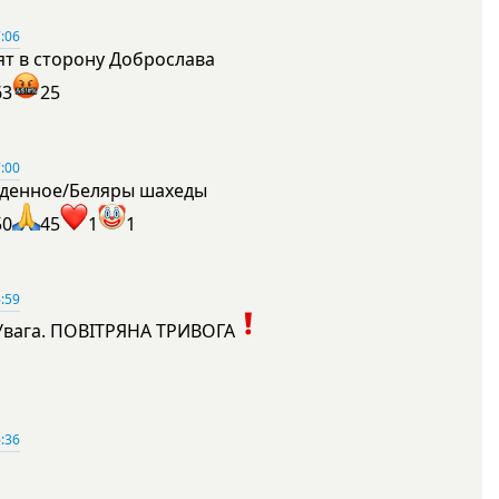
:06
ят в сторону Доброслава
63
25
:00
денное/Беляры шахеды
50
45
1
1
:59
Увага. ПОВІТРЯНА ТРИВОГА
1
:36