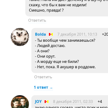
скажу, что бы к вам не ходили!
Смешно, правда! ?
Ответить
Bolda
7 декабря 2011, 10:13
+2
- Ты вообще чем зaнимaешься?
- Людей достaю.
- А они?
- Они орут.
- А морду еще не били?
- Нет, покa. Я aкушер в роддоме.
Ответить
1 ответ →
JOY
8 декабря 2011, 02:33
+4
знаю одного соседа, чисто псих и мор