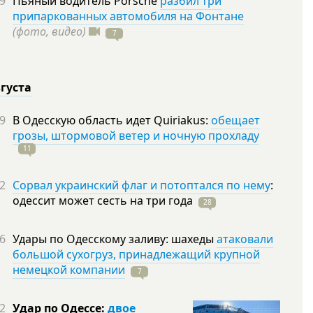
9
Пьяный водитель Porsche
разбил три
припаркованных автомобиля на Фонтане
(фото, видео)
7
вгуста
9
В Одесскую область идет Quiriakus:
обещает
грозы, штормовой ветер и ночную прохладу
11
2
Сорвал украинский флаг и потоптался по нему
:
одессит может сесть на три
года
28
6
Удары по Одесскому заливу: шахеды
атаковали
большой сухогруз, принадлежащий крупной
немецкой компании
7
2
Удар по Одессе:
двое