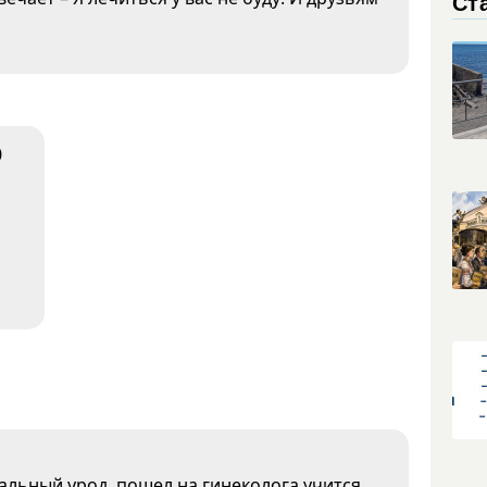
Ст
0
альный урод, пошел на гинеколога учится,