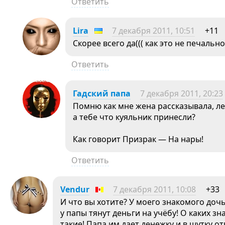
Ответить
Lira
7 декабря 2011, 10:51
+11
Скорее всего да((( как это не печально
Ответить
Гадский папа
7 декабря 2011, 20:23
Помню как мне жена рассказывала, ле
а тебе что куяльник принесли?
Как говорит Призрак — На нары!
Ответить
Vendur
7 декабря 2011, 10:08
+33
И что вы хотите? У моего знакомого дочь
у папы тянут деньги на учёбу! О каких з
такие! Папа им дает денежку и в шутку от