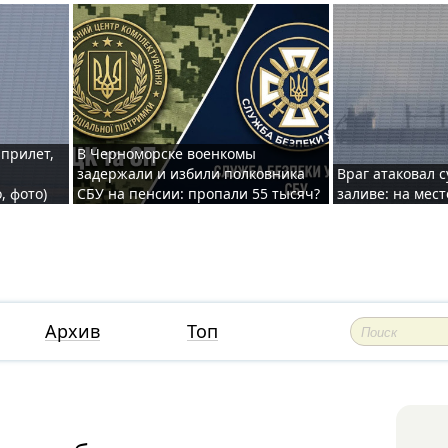
 прилет,
В Черноморске военкомы
задержали и избили полковника
Враг атаковал 
, фото)
СБУ на пенсии: пропали 55 тысяч?
заливе: на мес
Архив
Топ