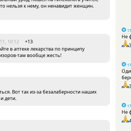
что нельзя к нему, он ненавидит женщин.
17
Не 
11, 10:12
+13
айте в аптеке лекарства по принципу
визоров-там вообще жесть!
17
Оди
бер
ься. Вот так из-за безалаберности наших
и дети.
17
Не 