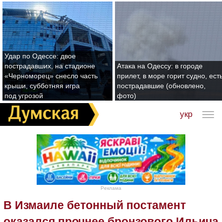
Удар по Одессе: двое
пострадавших, на стадионе
Атака на Одессу: в городе
«Черноморец» снесло часть
прилет, в море горит судно, ест
крыши, субботняя игра
пострадавшие (обновлено,
под угрозой
фото)
укр
Реклама
В Измаиле бетонный постамент
оказался прочнее бронзового Ильича