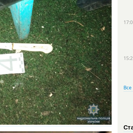
17:0
15:2
Все
Ст