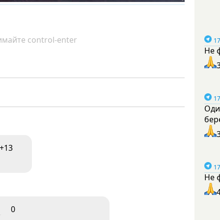
майте control-enter
17
Не 
17
Оди
бер
+13
17
Не 
1
0