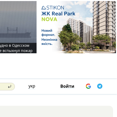
судно в Одесском
те вспыхнул пожар
укр
Войти