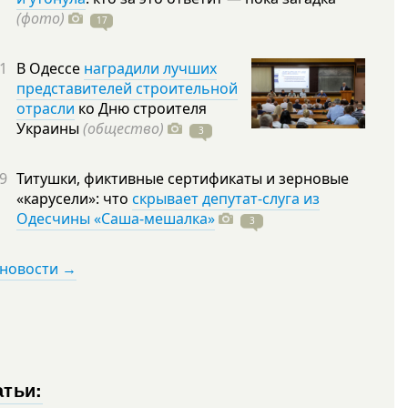
(фото)
17
1
В Одессе
наградили лучших
представителей строительной
отрасли
ко Дню строителя
Украины
(общество)
3
9
Титушки, фиктивные сертификаты и зерновые
«карусели»: что
скрывает депутат-слуга из
Одесчины «Саша-мешалка»
3
 новости →
атьи: