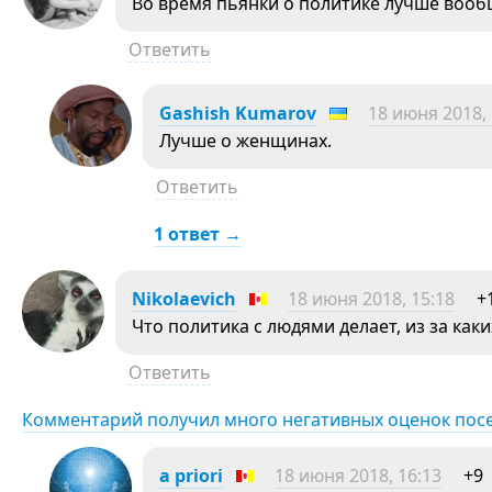
Во время пьянки о политике лучше вооб
Ответить
Gashish Kumarov
18 июня 2018, 
Лучше о женщинах.
Ответить
1 ответ →
Nikolaevich
18 июня 2018, 15:18
+
Что политика с людями делает, из за каки
Ответить
Комментарий получил много негативных оценок пос
a priori
18 июня 2018, 16:13
+9