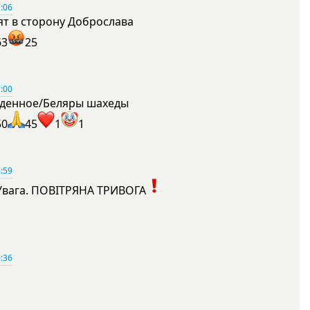
:06
ят в сторону Доброслава
63
25
:00
денное/Беляры шахеды
50
45
1
1
:59
Увага. ПОВІТРЯНА ТРИВОГА
1
:36