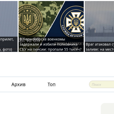
 прилет,
В Черноморске военкомы
задержали и избили полковника
Враг атаковал 
, фото)
СБУ на пенсии: пропали 55 тысяч?
заливе: на мес
Архив
Топ