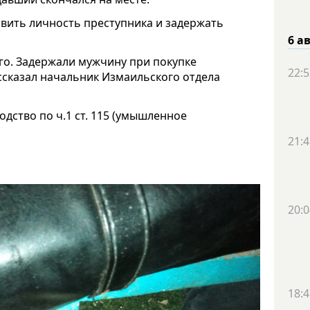
вить личность преступника и задержать
6 а
го. Задержали мужчину при покупке
22:5
ссказал начальник Измаильского отдела
дство по ч.1 ст. 115 (умышленное
21:4
20:0
18:4