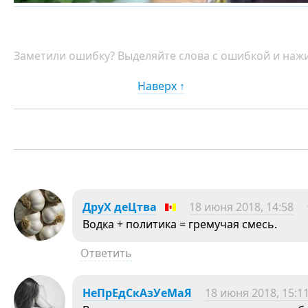
Заметили ошибку? Выделяйте слова с ошибкой и нажи
Наверх ↑
ДруХ деЦтва
18 июня 2018, 14:58
Водка + политика = гремучая смесь.
Ответить
НеПрЕдСкАзУеМаЯ
18 июня 2018, 15:1