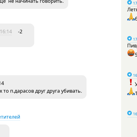
ще не начинать говорить.
17
Лет
16:14
-2
17
Пив
16
14
х то п.дарасов друг друга убивать.
16
етителей