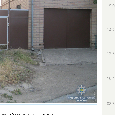
15:0
14:2
12:5
10:4
08:3
авший скончался на месте.