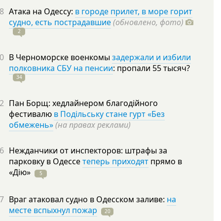
8
Атака на Одессу:
в городе прилет, в море горит
судно, есть пострадавшие
(обновлено, фото)
2
0
В Черноморске военкомы
задержали и избили
полковника СБУ на пенсии
: пропали 55
тысяч?
34
2
Пан Борщ: хедлайнером благодійного
фестивалю
в Подільську стане гурт «Без
обмежень»
(на правах реклами)
6
Нежданчики от инспекторов: штрафы за
парковку в Одессе
теперь приходят
прямо в
«Дію»
5
7
Враг атаковал судно в Одесском заливе:
на
месте вспыхнул пожар
20