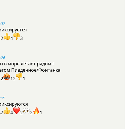
:32
фиксируется
32
4
3
:26
н в море летает рядом с
егом Пивденное/Фонтанка
32
12
1
:15
фиксируются
47
4
2
2
1