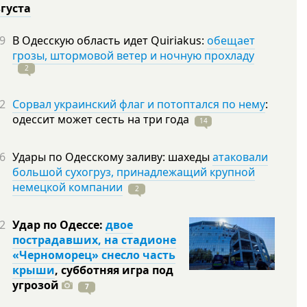
вгуста
9
В Одесскую область идет Quiriakus:
обещает
грозы, штормовой ветер и ночную прохладу
2
2
Сорвал украинский флаг и потоптался по нему
:
одессит может сесть на три
года
14
6
Удары по Одесскому заливу: шахеды
атаковали
большой сухогруз, принадлежащий крупной
немецкой компании
2
2
Удар по Одессе:
двое
пострадавших, на стадионе
«Черноморец» снесло часть
крыши
, субботняя игра под
угрозой
7