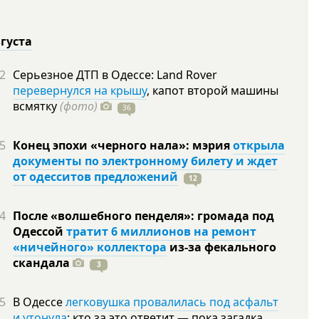
вгуста
2
Серьезное ДТП в Одессе: Land Rover
перевернулся на крышу
, капот второй машины
всмятку
(фото)
36
5
Конец эпохи «черного нала»: мэрия
открыла
документы по электронному билету и ждет
от одесситов предложений
12
4
После «волшебного пенделя»: громада под
Одессой
тратит 6 миллионов на ремонт
«ничейного» коллектора
из-за фекального
скандала
3
5
В Одессе
легковушка провалилась под асфальт
и утонула
: кто за это ответит — пока загадка