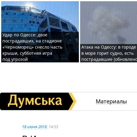
Удар по Одессе: двое
пострадавших, на стадионе
«Черноморец» снесло часть
Атака на Одессу: в городе
крыши, субботняя игра
в море горит судно, есть
под угрозой
пострадавшие (обновлено
Материалы
18 июня 2018
, 14:53