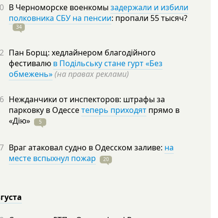
0
В Черноморске военкомы
задержали и избили
полковника СБУ на пенсии
: пропали 55
тысяч?
34
2
Пан Борщ: хедлайнером благодійного
фестивалю
в Подільську стане гурт «Без
обмежень»
(на правах реклами)
6
Нежданчики от инспекторов: штрафы за
парковку в Одессе
теперь приходят
прямо в
«Дію»
5
7
Враг атаковал судно в Одесском заливе:
на
месте вспыхнул пожар
20
вгуста