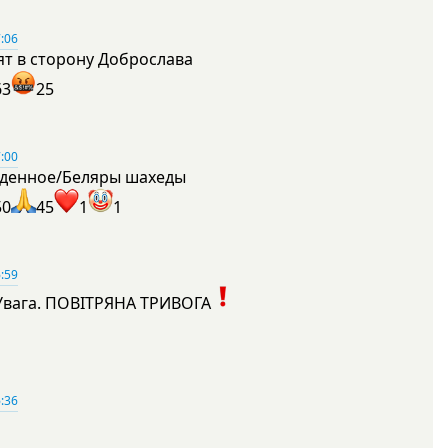
:06
ят в сторону Доброслава
63
25
:00
денное/Беляры шахеды
50
45
1
1
:59
Увага. ПОВІТРЯНА ТРИВОГА
1
:36