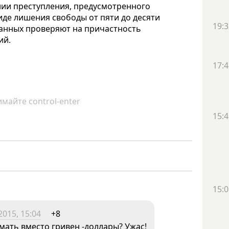
ии преступления, предусмотренного
виде лишения свободы от пяти до десяти
19:3
жанных проверяют на причастность
ий.
17:4
майте control-enter
15:4
15:0
2015, 15:04
+8
мать вместо гривен -доллары? Ужас!