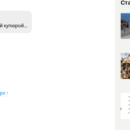
Ст
ой купюрой…
рх ↑