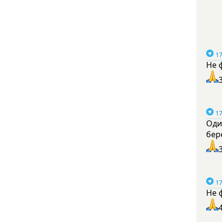
17
Не 
17
Оди
бер
17
Не 