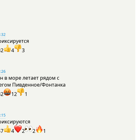
:32
фиксируется
32
4
3
:26
н в море летает рядом с
егом Пивденное/Фонтанка
32
12
1
:15
фиксируются
47
4
2
2
1