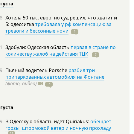
вгуста
8
Хотела 50 тыс. евро, но суд решил, что хватит и
5: одесситка
требовала у рф компенсацию за
тревоги и бессонные ночи
1
1
Здобули: Одесская область
первая в стране по
количеству жалоб на действия ТЦК
7
9
Пьяный водитель Porsche
разбил три
припаркованных автомобиля на Фонтане
(фото, видео)
7
вгуста
9
В Одесскую область идет Quiriakus:
обещает
грозы, штормовой ветер и ночную прохладу
11