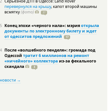
2
Серьезное ДТП в Одессе: Land Rover
перевернулся на крышу
, капот второй машины
всмятку
(фото)
37
5
Конец эпохи «черного нала»: мэрия
открыла
документы по электронному билету и ждет
от одесситов предложений
17
4
После «волшебного пенделя»: громада под
Одессой
тратит 6 миллионов на ремонт
«ничейного» коллектора
из-за фекального
скандала
3
 новости →