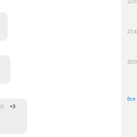
22:5
21:4
20:0
Все
43
+3