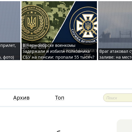
 прилет,
В Черноморске военкомы
задержали и избили полковника
Враг атаковал 
, фото)
СБУ на пенсии: пропали 55 тысяч?
заливе: на мес
Архив
Топ