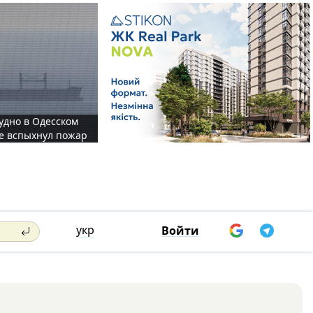
судно в Одесском
те вспыхнул пожар
укр
Войти