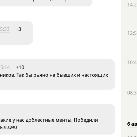
14:2
5:33
+3
12:5
10:4
15:14
+10
ников. Так бы рьяно на бывших и настоящих
08:3
 Какие у нас доблестные менты. Победили
6 а
одавщиц