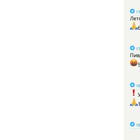
17
Лет
17
Пив
16
16