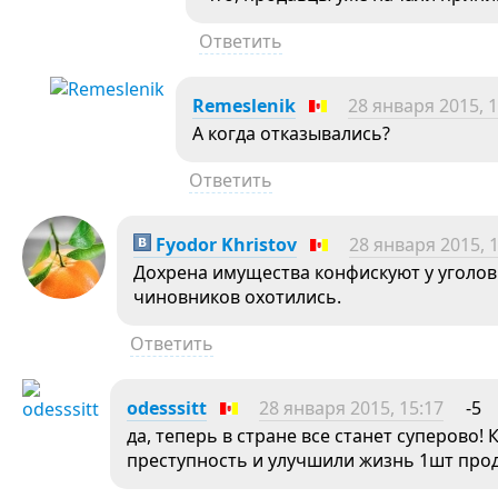
Ответить
Remeslenik
28 января 2015, 1
А когда отказывались?
Ответить
Fyodor Khristov
28 января 2015, 
Дохрена имущества конфискуют у уголов
чиновников охотились.
Ответить
odesssitt
28 января 2015, 15:17
-5
да, теперь в стране все станет суперово!
преступность и улучшили жизнь 1шт пр