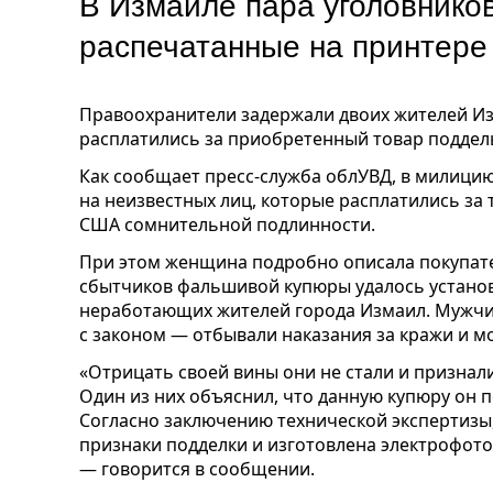
В Измаиле пара уголовнико
распечатанные на принтер
Правоохранители задержали двоих жителей Изм
расплатились за приобретенный товар подде
Как сообщает пресс-служба облУВД, в милици
на неизвестных лиц, которые расплатились за
США сомнительной подлинности.
При этом женщина подробно описала покупате
сбытчиков фальшивой купюры удалось установ
неработающих жителей города Измаил. Мужч
с законом — отбывали наказания за кражи и 
«Отрицать своей вины они не стали и признал
Один из них объяснил, что данную купюру он 
Согласно заключению технической экспертизы
признаки подделки и изготовлена электрофот
— говорится в сообщении.