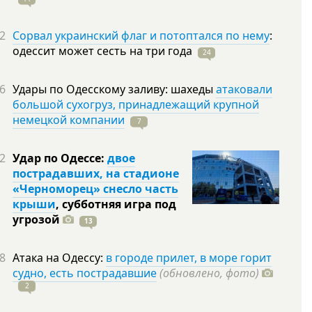
2
Сорвал украинский флаг и потоптался по нему
:
одессит может сесть на три
года
24
6
Удары по Одесскому заливу: шахеды
атаковали
большой сухогруз, принадлежащий крупной
немецкой компании
7
2
Удар по Одессе:
двое
пострадавших, на стадионе
«Черноморец» снесло часть
крыши
, субботняя игра под
угрозой
13
8
Атака на Одессу:
в городе прилет, в море горит
судно, есть пострадавшие
(обновлено, фото)
2