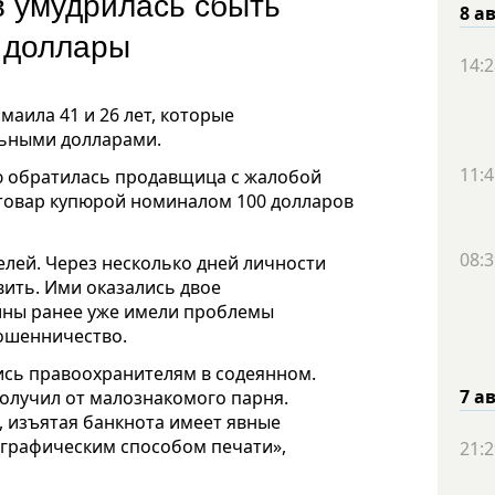
в умудрилась сбыть
8 а
е доллары
14:2
аила 41 и 26 лет, которые
льными долларами.
11:4
ю обратилась продавщица с жалобой
 товар купюрой номиналом 100 долларов
08:3
лей. Через несколько дней личности
ить. Ими оказались двое
ины ранее уже имели проблемы
мошенничество.
ись правоохранителям в содеянном.
7 а
получил от малознакомого парня.
, изъятая банкнота имеет явные
ографическим способом печати»,
21:2