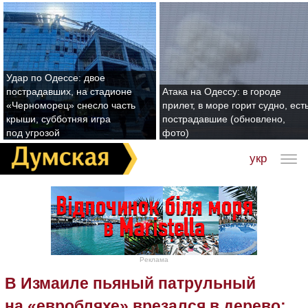
Удар по Одессе: двое
пострадавших, на стадионе
Атака на Одессу: в городе
«Черноморец» снесло часть
прилет, в море горит судно, ест
крыши, субботняя игра
пострадавшие (обновлено,
под угрозой
фото)
укр
Реклама
В Измаиле пьяный патрульный
на «евробляхе» врезался в дерево: