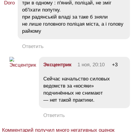
три в одному : п'яний, поліцай, не зміг
об'їхати попутку.
при радянській владі за таке б зняли
не лише головного поліцая міста, а і голову
райкому
Ответить
Эксцентрик
1 ноя, 20:10
+3
Сейчас начальство силовых
ведомств за «косяки»
подчинённых не снимают
— нет такой практики.
Ответить
Комментарий получил много негативных оценок