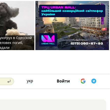
ухогруз в Одесской
еловек погиб,
адали
укр
Войти