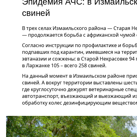
Эпидемия АЧС: в Измаильск
свиней
В трех селах Измаильского района — Старая Н
— продолжается борьба с африканской чумой 
Согласно инструкции по профилактике и борьбе 
подпавших под карантин, имевшиеся на терри
эвтаназии и сожжены: в Старой Некрасовке 94 
в Ларжанке 105 – всего 258 свиней.
На данный момент в Измаильском районе прио
свиней. А вокруг территории выставлены шест
где круглосуточно дежурят ветеринарные спец
автотранспорт, въезжающий и выезжающий из 
обработку колес дезинфицирующим вещество