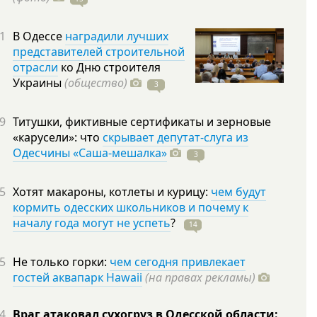
1
В Одессе
наградили лучших
представителей строительной
отрасли
ко Дню строителя
Украины
(общество)
3
9
Титушки, фиктивные сертификаты и зерновые
«карусели»: что
скрывает депутат-слуга из
Одесчины «Саша-мешалка»
3
5
Хотят макароны, котлеты и курицу:
чем будут
кормить одесских школьников и почему к
началу года могут не успеть
?
14
5
Не только горки:
чем сегодня привлекает
гостей аквапарк Hawaii
(на правах рекламы)
4
Враг атаковал сухогруз в Одесской области: