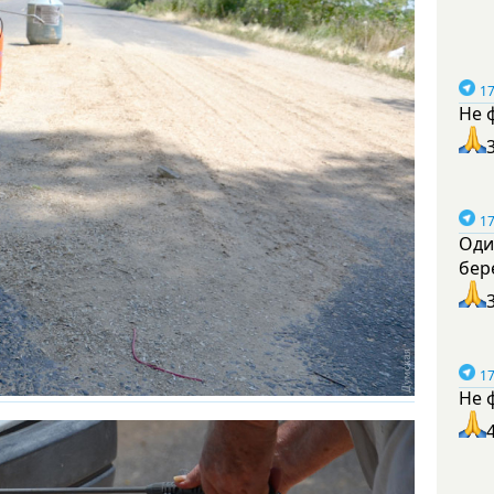
17
Не 
17
Оди
бер
17
Не 