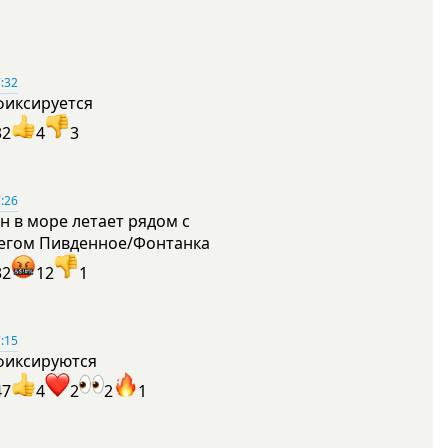
:32
фиксируется
32
4
3
:26
н в море летает рядом с
егом Пивденное/Фонтанка
32
12
1
:15
фиксируются
47
4
2
2
1