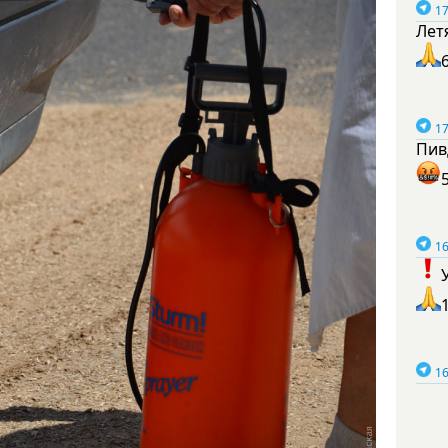
17
Лет
17
Пив
16
16