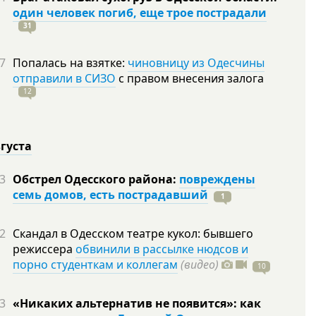
один человек погиб, еще трое пострадали
31
7
Попалась на взятке:
чиновницу из Одесчины
отправили в СИЗО
с правом внесения залога
12
вгуста
3
Обстрел Одесского района:
повреждены
семь домов, есть пострадавший
1
2
Скандал в Одесском театре кукол: бывшего
режиссера
обвинили в рассылке нюдсов и
порно студенткам и коллегам
(видео)
10
3
«Никаких альтернатив не появится»: как