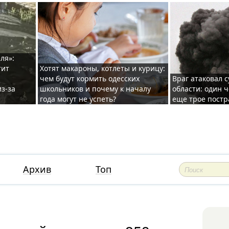
ля»:
тит
Хотят макароны, котлеты и курицу:
чем будут кормить одесских
Враг атаковал с
з-за
школьников и почему к началу
области: один ч
года могут не успеть?
еще трое постр
Архив
Топ