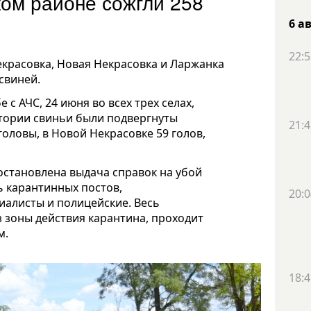
ом районе сожгли 258
6 а
22:5
екрасовка, Новая Некрасовка и Ларжанка
свиней.
с АЧС, 24 июня во всех трех селах,
тории свиньи были подвергнуты
21:4
головы, в Новой Некрасовке 59 голов,
становлена выдача справок на убой
ь карантинных постов,
20:0
иалисты и полицейские. Весь
зоны действия карантина, проходит
м.
18:4