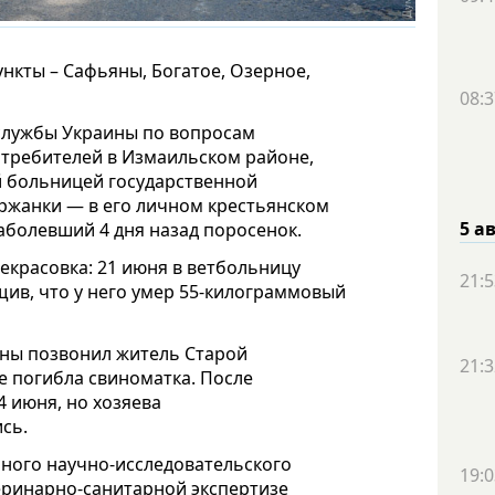
нкты – Сафьяны, Богатое, Озерное,
08:3
службы Украины по вопросам
требителей в Измаильском районе,
й больницей государственной
ржанки — в его личном крестьянском
5 а
аболевший 4 дня назад поросенок.
екрасовка: 21 июня в ветбольницу
21:5
ив, что у него умер 55-килограммовый
ины позвонил житель Старой
21:3
е погибла свиноматка. После
4 июня, но хозяева
сь.
нного научно-исследовательского
19:0
еринарно-санитарной экспертизе