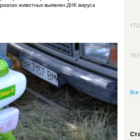
риалах животных выявлен ДНК вируса
17:2
15:1
Все
Ст