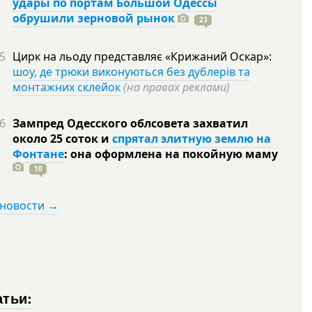
удары по портам Большой Одессы
обрушили зерновой рынок
23
5
Цирк на льоду представляє «Крижаний Оскар»:
шоу, де трюки виконуються без дублерів та
монтажних склейок
(на правах реклами)
6
Зампред Одесского облсовета захватил
около 25 соток и
спрятал элитную землю на
Фонтане
: она оформлена на покойную
маму
10
 новости →
атьи: