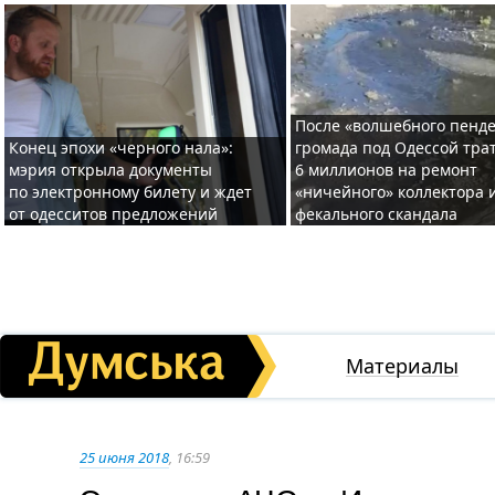
После «волшебного пенде
Конец эпохи «черного нала»:
громада под Одессой тра
мэрия открыла документы
6 миллионов на ремонт
по электронному билету и ждет
«ничейного» коллектора и
от одесситов предложений
фекального скандала
Материалы
25 июня 2018
, 16:59