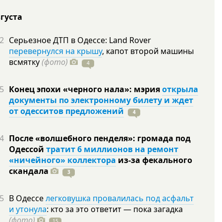
вгуста
2
Серьезное ДТП в Одессе: Land Rover
перевернулся на крышу
, капот второй машины
всмятку
(фото)
4
5
Конец эпохи «черного нала»: мэрия
открыла
документы по электронному билету и ждет
от одесситов предложений
4
4
После «волшебного пенделя»: громада под
Одессой
тратит 6 миллионов на ремонт
«ничейного» коллектора
из-за фекального
скандала
3
5
В Одессе
легковушка провалилась под асфальт
и утонула
: кто за это ответит — пока загадка
(фото)
15