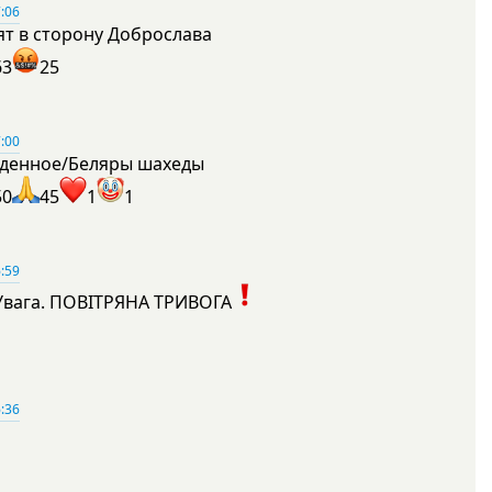
:06
ят в сторону Доброслава
63
25
:00
денное/Беляры шахеды
50
45
1
1
:59
Увага. ПОВІТРЯНА ТРИВОГА
1
:36