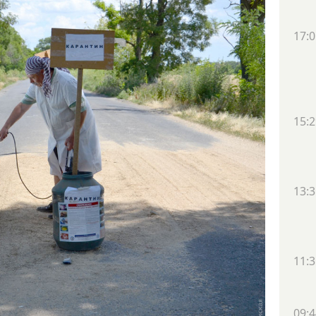
17:0
15:2
13:3
11:3
09:4