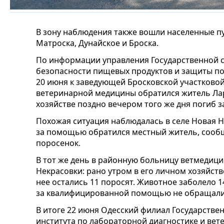
В зону наблюдения также вошли населенные пу
Матроска, Дунайское и Броска.
По информации управления Государственной 
безопасности пищевых продуктов и защиты по
20 июня к заведующей Бросковской участково
ветеринарной медицины обратился житель Ла
хозяйстве поздно вечером того же дня погиб з
Похожая ситуация наблюдалась в селе Новая Н
за помощью обратился местный житель, сообщ
поросенок.
В тот же день в районную больницу ветмедиц
Некрасовки: рано утром в его личном хозяйств
нее остались 11 поросят. Животное заболело 1
за квалифицированной помощью не обращали
В итоге 22 июня Одесский филиал Государстве
института по лабораторной диагностике и вет