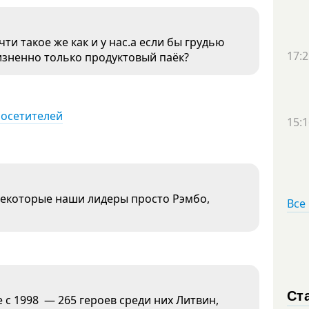
ти такое же как и у нас.а если бы грудью
17:2
жизненно только продуктовый паёк?
посетителей
15:1
некоторые наши лидеры просто Рэмбо,
Все
Ст
не с 1998 — 265 героев среди них Литвин,