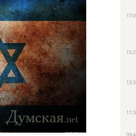
17:0
15:2
13:3
11:3
09:4