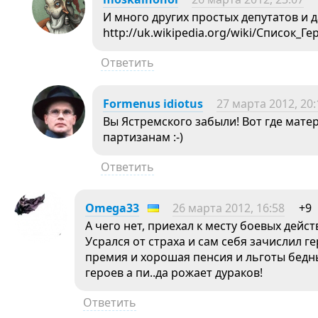
И много других простых депутатов и
http://uk.wikipedia.org/wiki/Список_Ге
Ответить
Formenus idiotus
27 марта 2012, 20:
Вы Ястремского забыли! Вот где мате
партизанам :-)
Ответить
Omega33
26 марта 2012, 16:58
+9
А чего нет, приехал к месту боевых дейс
Усрался от страха и сам себя зачислил г
премия и хорошая пенсия и льготы бедн
героев а пи..да рожает дураков!
Ответить