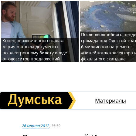
После «волшебного пенде
Конец эпохи «черного нала»:
громада под Одессой тра
мэрия открыла документы
6 миллионов на ремонт
по электронному билету и ждет
«ничейного» коллектора и
от одесситов предложений
фекального скандала
Материалы
26 марта 2012
, 15:59