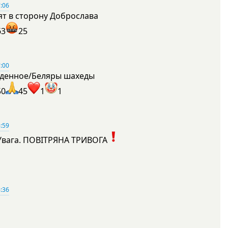
:06
ят в сторону Доброслава
63
25
:00
денное/Беляры шахеды
50
45
1
1
:59
Увага. ПОВІТРЯНА ТРИВОГА
1
:36