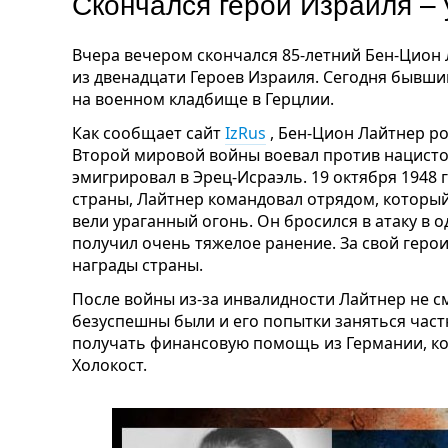
Скончался герой Израиля –
Вчера вечером скончался 85-летний Бен-Цион 
из двенадцати Героев Израиля. Сегодня бывши
на военном кладбище в Герцлии.
Как сообщает сайт
IzRus
, Бен-Цион Лайтнер ро
Второй мировой войны воевал против нацистов
эмигрировал в Эрец-Исраэль. 19 октября 1948 
страны, Лайтнер командовал отрядом, который
вели ураганный огонь. Он бросился в атаку в 
получил очень тяжелое ранение. За свой геро
награды страны.
После войны из-за инвалидности Лайтнер не см
безуспешны были и его попытки заняться част
получать финансовую помощь из Германии, ко
Холокост.