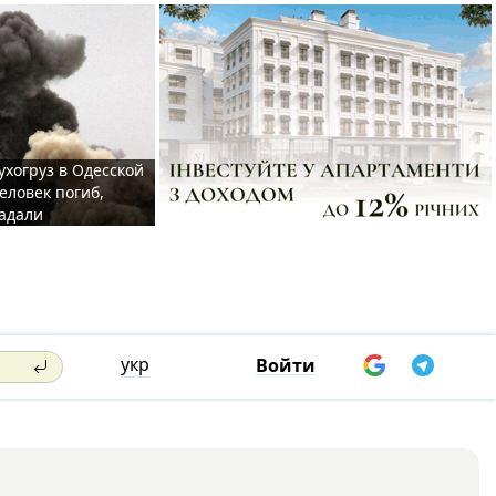
ухогруз в Одесской
еловек погиб,
адали
укр
Войти