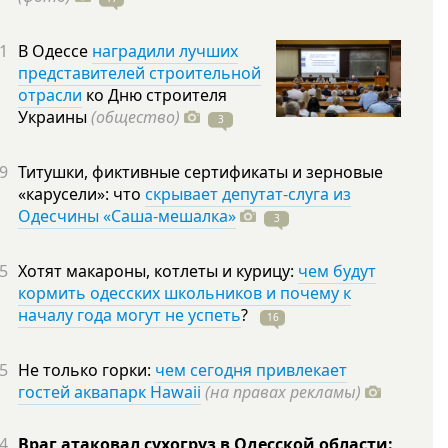
1
В Одессе
наградили лучших
представителей строительной
отрасли
ко Дню строителя
Украины
(общество)
3
9
Титушки, фиктивные сертификаты и зерновые
«карусели»: что
скрывает депутат-слуга из
Одесчины «Саша-мешалка»
3
5
Хотят макароны, котлеты и курицу:
чем будут
кормить одесских школьников и почему к
началу года могут не успеть
?
16
5
Не только горки:
чем сегодня привлекает
гостей аквапарк Hawaii
(на правах рекламы)
4
Враг атаковал сухогруз в Одесской области: