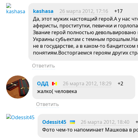
kashasa
26 марта 2012, 17:16
+17
Да, этот мужик настоящий герой.А у нас ч
аферисты, проститутки, певички и горлоп
Звание герой полностью девольвировано 
Украины субьектам с темным прошлым.На 
не в государстве, а в каком-то бандитском
понятиям.Восторгаемся героям других стр
Ответить
ОДД
26 марта 2012, 18:29
+2
жалко( человека
Ответить
Odessit45
26 марта 2012, 18:40
Фото чем-то напоминает Машкова в ро