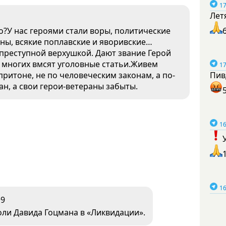
17
Лет
то?У нас героями стали воры, политические
аны, всякие поплавские и яворивские…
преступной верхушкой. Дают звание Герой
многих вмсят уголовные статьи.Живем
17
 притоне, не по человеческим законам, а по-
Пив
ан, а свои герои-ветераны забыты.
16
16
+9
ли Давида Гоцмана в «Ликвидации».