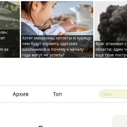
ля»:
тит
Хотят макароны, котлеты и курицу:
чем будут кормить одесских
Враг атаковал с
з-за
школьников и почему к началу
области: один ч
года могут не успеть?
еще трое постр
Архив
Топ