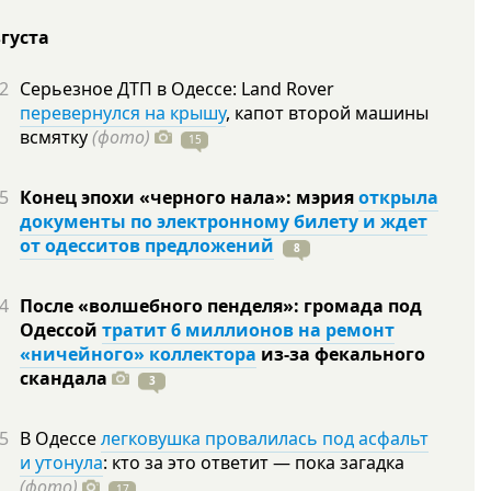
вгуста
2
Серьезное ДТП в Одессе: Land Rover
перевернулся на крышу
, капот второй машины
всмятку
(фото)
15
5
Конец эпохи «черного нала»: мэрия
открыла
документы по электронному билету и ждет
от одесситов предложений
8
4
После «волшебного пенделя»: громада под
Одессой
тратит 6 миллионов на ремонт
«ничейного» коллектора
из-за фекального
скандала
3
5
В Одессе
легковушка провалилась под асфальт
и утонула
: кто за это ответит — пока загадка
(фото)
17