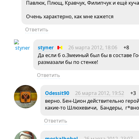
Павлюк, Плющ, Кравчук, Филипчук и ещё куча
Очень характерно, как мне кажется
Ответить
styner
26 марта 2012, 18:06
+8
Да если б о.Змеиный был бы в составе Г
размазали бы по стенке!
Ответить
Odessit90
26 марта 2012, 19:52
+3
верно. Бен-Цион действительно герой,
какие-то Шлюхевичи, Бандеры, г*вн
Ответить
moskalhohol
26 марта 2012, 23:07