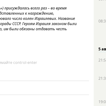
») присуждалась всего раз – во время
едставленных к награждению,
овало число колен Израилевых. Название
08:3
грады СССР. Героям Израиля законом были
о, им были обязаны отдавать честь
5 а
21:5
майте control-enter
21:3
19:0