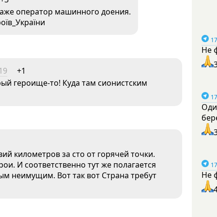
 даже оператор машинного доения.
роїв_України
17
Не 
19
+1
рый героище-то! Куда там сионистским
17
Оди
бер
твий километров за сто от горячей точки.
ерои. И соответственно тут же полагается
17
Не 
ым неимущим. Вот так вот Страна требут