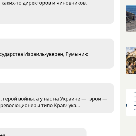
 каких-то директоров и чиновников.
осударства Израиль-уверен, Румынию
 герой войны. а у нас на Украине — гэрои —
ореволюционеры типо Кравчука…
+3