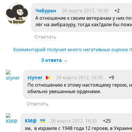
ЧеБуран
26 марта 2012, 16:30
+2
А отношение к своим ветеранам у них поч
лёг на амбразуру, тогда как?дали бы по
Ответить
Комментарий получил много негативных оценок 
3 ответа →
styner
26 марта 2012, 16:35
+9
По отношению к этому настоящему герою, 
обильно увешанные орденами.
Ответить
KM@
26 марта 2012, 16:35
+25
хм, в израиле с 1948 года 12 героев, в Украи