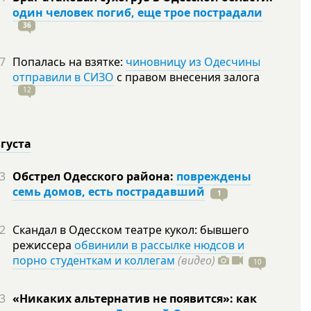
один человек погиб, еще трое пострадали
36
7
Попалась на взятке:
чиновницу из Одесчины
отправили в СИЗО
с правом внесения залога
12
вгуста
3
Обстрел Одесского района:
повреждены
семь домов, есть пострадавший
1
2
Скандал в Одесском театре кукол: бывшего
режиссера
обвинили в рассылке нюдсов и
порно студенткам и коллегам
(видео)
10
3
«Никаких альтернатив не появится»: как