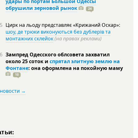
удары по портам Большой Одессы
обрушили зерновой рынок
24
5
Цирк на льоду представляє «Крижаний Оскар»:
шоу, де трюки виконуються без дублерів та
монтажних склейок
(на правах реклами)
6
Зампред Одесского облсовета захватил
около 25 соток и
спрятал элитную землю на
Фонтане
: она оформлена на покойную
маму
10
 новости →
атьи: