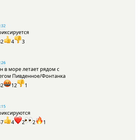
:32
фиксируется
32
4
3
:26
н в море летает рядом с
егом Пивденное/Фонтанка
32
12
1
:15
фиксируются
47
4
2
2
1