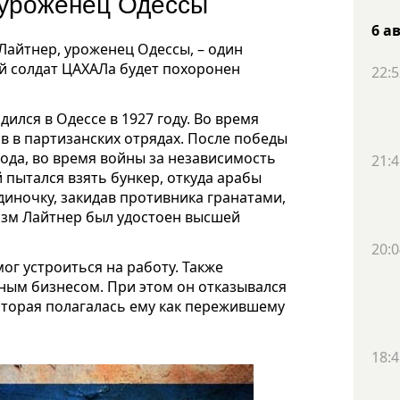
 уроженец Одессы
6 а
Лайтнер, уроженец Одессы, – один
й солдат ЦАХАЛа будет похоронен
22:5
дился в Одессе в 1927 году. Во время
 в партизанских отрядах. После победы
года, во время войны за независимость
21:4
 пытался взять бункер, откуда арабы
одиночку, закидав противника гранатами,
изм Лайтнер был удостоен высшей
20:0
ог устроиться на работу. Также
ным бизнесом. При этом он отказывался
торая полагалась ему как пережившему
18:4