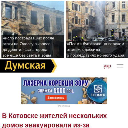
Число пострадавших после
атаки на Одессу выросло
«Пламя бушевало на верхнем
до девяти: часть города
этаже»: одесситы
все еще без света и воды
о последствиях ночного удара
укр
Реклама
В Котовске жителей нескольких
домов эвакуировали из-за