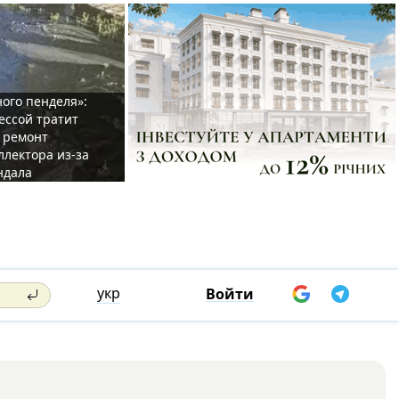
ого пенделя»:
ессой тратит
 ремонт
ллектора из-за
ндала
укр
Войти