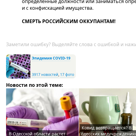
определенные должности или заниматься опр
и с конфискацией имущества.
СМЕРТЬ РОССИЙСКИМ ОККУПАНТАМ!
Заметили ошибку? Выделяйте слова с ошибкой и нажи
Эпидемия COVID-19
3917 новостей
,
17 фото
Новости по этой теме:
Ковид возвращается? В
В Одесской области растет
одесских медучреждения