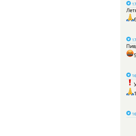
17
Лет
17
Пив
16
16