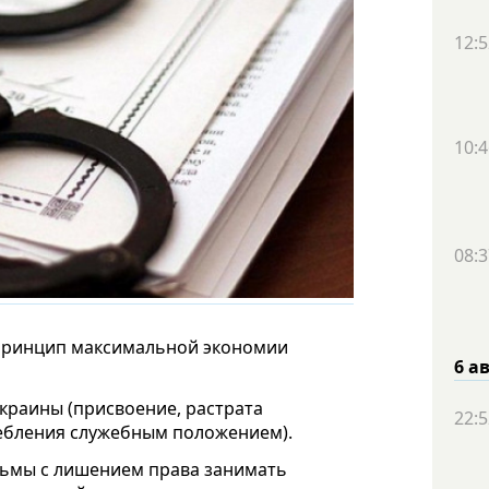
12:5
10:4
08:3
 принцип максимальной экономии
6 а
Украины (присвоение, растрата
22:5
ебления служебным положением).
юрьмы с лишением права занимать