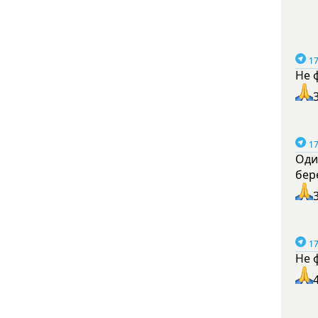
17
Не 
17
Оди
бер
17
Не 