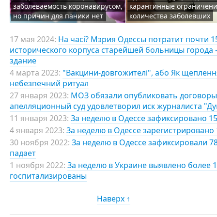
заболеваемость коронавирусом,
карантинные ограничени
но причин для паники нет
количества заболевших
17 мая 2024:
На часі? Мэрия Одессы потратит почти 
исторического корпуса старейшей больницы города 
здание
4 марта 2023:
"Вакцини-довгожителі", або Як щепленн
небезпечний ритуал
27 января 2023:
МОЗ обязали опубликовать договоры 
апелляционный суд удовлетворил иск журналиста "Д
11 января 2023:
За неделю в Одессе зафиксировано 15
4 января 2023:
За неделю в Одессе зарегистрировано 
30 ноября 2022:
За неделю в Одессе зафиксировали 7
падает
1 ноября 2022:
За неделю в Украине выявлено более 1
госпитализированы
Наверх ↑