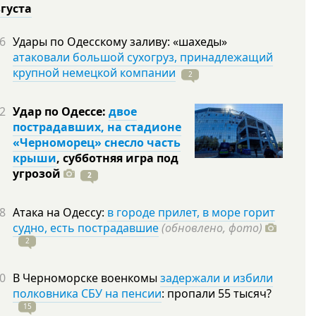
вгуста
6
Удары по Одесскому заливу: «шахеды»
атаковали большой сухогруз, принадлежащий
крупной немецкой компании
2
2
Удар по Одессе:
двое
пострадавших, на стадионе
«Черноморец» снесло часть
крыши
, субботняя игра под
угрозой
2
8
Атака на Одессу:
в городе прилет, в море горит
судно, есть пострадавшие
(обновлено, фото)
2
0
В Черноморске военкомы
задержали и избили
полковника СБУ на пенсии
: пропали 55
тысяч?
15