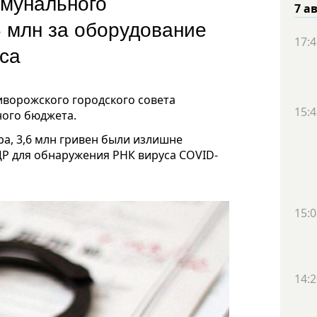
ммунального
7 а
6 млн за оборудование
17:4
уса
ворожского городского совета
15:4
ного бюджета.
а, 3,6 млн гривен были излишне
Р для обнаружения РНК вируса COVID-
15:0
14:2