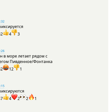
:32
фиксируется
32
4
3
:26
н в море летает рядом с
егом Пивденное/Фонтанка
32
12
1
:15
фиксируются
47
4
2
2
1