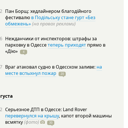
2
Пан Борщ: хедлайнером благодійного
фестивалю
в Подільську стане гурт «Без
обмежень»
(на правах реклами)
6
Нежданчики от инспекторов: штрафы за
парковку в Одессе
теперь приходят
прямо в
«Дію»
4
7
Враг атаковал судно в Одесском заливе:
на
месте вспыхнул пожар
20
вгуста
2
Серьезное ДТП в Одессе: Land Rover
перевернулся на крышу
, капот второй машины
всмятку
(фото)
30