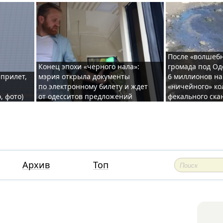
После «волшебн
Конец эпохи «черного нала»:
громада под Од
 прилет,
мэрия открыла документы
6 миллионов на
по электронному билету и ждет
«ничейного» ко
, фото)
от одесситов предложений
фекального ска
Архив
Топ