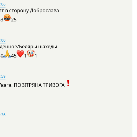
:06
ят в сторону Доброслава
63
25
:00
денное/Беляры шахеды
50
45
1
1
:59
Увага. ПОВІТРЯНА ТРИВОГА
1
:36