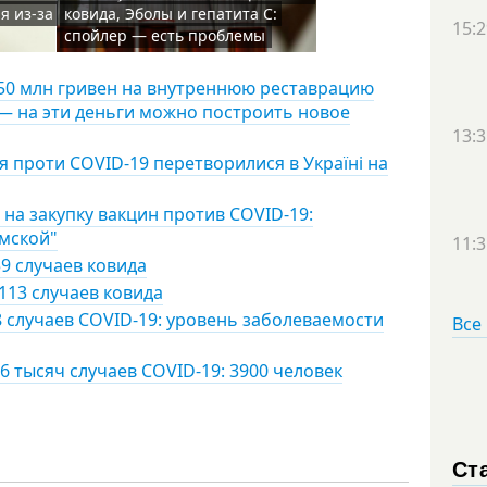
я из-за
ковида, Эболы и гепатита С:
15:2
спойлер — есть проблемы
150 млн гривен на внутреннюю реставрацию
— на эти деньги можно построить новое
13:3
я проти COVID-19 перетворилися в Україні на
на закупку вакцин против COVID-19:
умской"
11:3
9 случаев ковида
113 случаев ковида
8 случаев COVID-19: уровень заболеваемости
Все
6 тысяч случаев COVID-19: 3900 человек
Ст