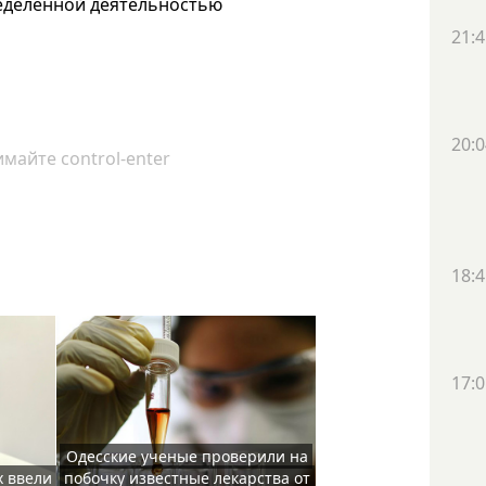
еделенной деятельностью
21:4
20:0
майте control-enter
18:4
17:0
Одесские ученые проверили на
х ввели
побочку известные лекарства от