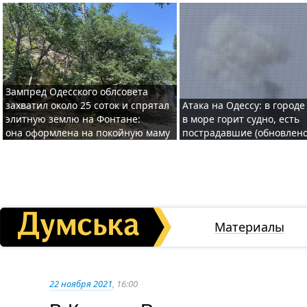
Зампред Одесского облсовета
захватил около 25 соток и спрятал
Атака на Одессу: в городе
элитную землю на Фонтане:
в море горит судно, есть
она оформлена на покойную маму
пострадавшие (обновлено
Материалы
22 ноября 2021
, 16:00