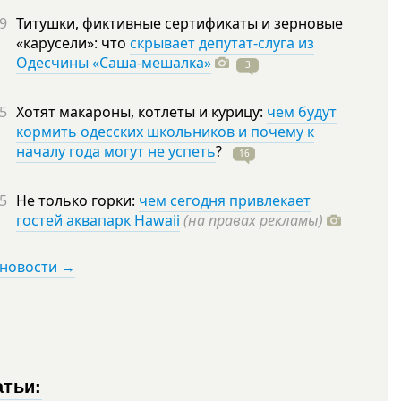
9
Титушки, фиктивные сертификаты и зерновые
«карусели»: что
скрывает депутат-слуга из
Одесчины «Саша-мешалка»
3
5
Хотят макароны, котлеты и курицу:
чем будут
кормить одесских школьников и почему к
началу года могут не успеть
?
16
5
Не только горки:
чем сегодня привлекает
гостей аквапарк Hawaii
(на правах рекламы)
 новости →
атьи: