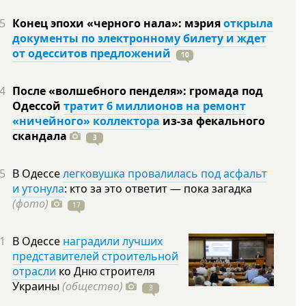
5
Конец эпохи «черного нала»: мэрия
открыла
документы по электронному билету и ждет
от одесситов предложений
10
4
После «волшебного пенделя»: громада под
Одессой
тратит 6 миллионов на ремонт
«ничейного» коллектора
из-за фекального
скандала
3
5
В Одессе
легковушка провалилась под асфальт
и утонула
: кто за это ответит — пока загадка
(фото)
17
1
В Одессе
наградили лучших
представителей строительной
отрасли
ко Дню строителя
Украины
(общество)
3