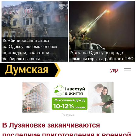
Комбинировання атака
на Одессу: восемь человек
пострадали, спасатели
Атака на Одессу: в городе
разбирают завалы
слышны взрывы, работает ПВО
укр
Реклама
В Лузановке заканчиваются
последние приготовления к военной