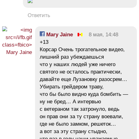
Ответить
Mary Jaine
8 мая, 14:48
+13
Корсар Очень трогательное видео,
лишний раз убеждаешься
что у наших людей уже ничего
святого не осталось практически,
давайте еще Лузановку разосрем…
Убирать грейдером траву,
что бы было видно куда бомбить —
ну не бред… А интервью
с ветераном так затронуло, ведь
он прав они за ту страну воевали,
где не было замком, решеток…
а вот за эту страну стыдно,
что раз в году наши уважаемые