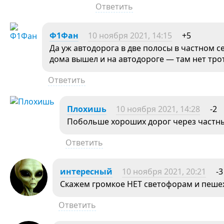
Ответить
Ф1Фан
10 ноября 2021, 14:15
+5
Да уж автодорога в две полосы в частном с
дома вышел и на автодороге — там нет тро
Ответить
Плохишь
10 ноября 2021, 14:28
-2
Побольше хороших дорог через частн
Ответить
интересный
10 ноября 2021, 20:21
-3
Скажем громкое НЕТ светофорам и пеше
Ответить