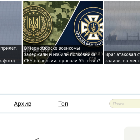
 прилет,
В Черноморске военкомы
задержали и избили полковника
Враг атаковал 
, фото)
СБУ на пенсии: пропали 55 тысяч?
заливе: на мес
Архив
Топ