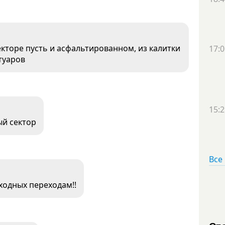
екторе пусть и асфальтированном, из калитки
17:0
туаров
15:2
ый сектор
Все
ходных переходам!!