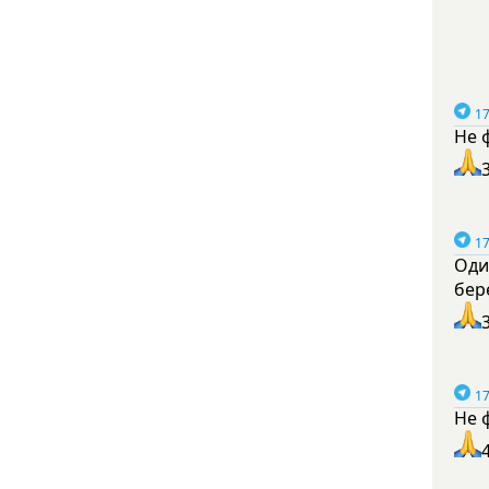
17
Не 
17
Оди
бер
17
Не 