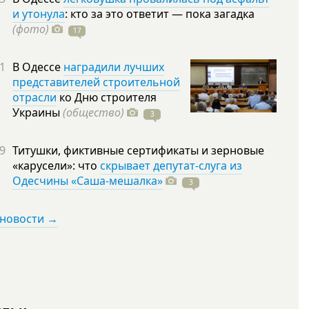
и утонула
: кто за это ответит — пока загадка
(фото)
17
1
В Одессе
наградили лучших
представителей строительной
отрасли
ко Дню строителя
Украины
(общество)
3
9
Титушки, фиктивные сертификаты и зерновые
«карусели»: что
скрывает депутат-слуга из
Одесчины «Саша-мешалка»
3
 новости →