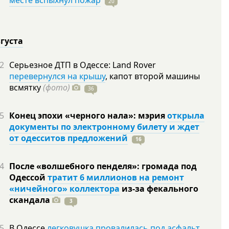
месте вспыхнул пожар
20
вгуста
2
Серьезное ДТП в Одессе: Land Rover
перевернулся на крышу
, капот второй машины
всмятку
(фото)
36
5
Конец эпохи «черного нала»: мэрия
открыла
документы по электронному билету и ждет
от одесситов предложений
16
4
После «волшебного пенделя»: громада под
Одессой
тратит 6 миллионов на ремонт
«ничейного» коллектора
из-за фекального
скандала
3
5
В Одессе
легковушка провалилась под асфальт