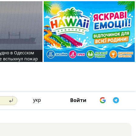
судно в Одесском
те вспыхнул пожар
укр
Войти