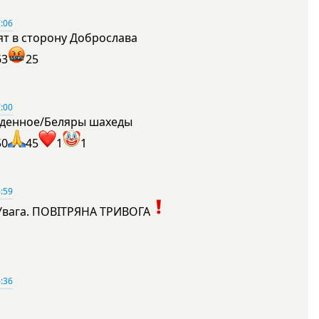
:06
ят в сторону Доброслава
63
25
:00
денное/Беляры шахеды
50
45
1
1
:59
Увага. ПОВІТРЯНА ТРИВОГА
1
:36