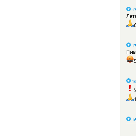
17
Лет
17
Пив
16
16