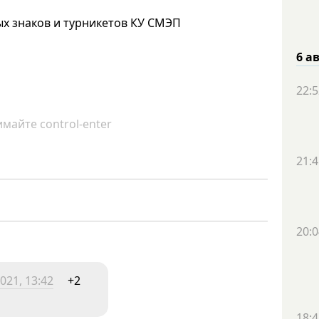
ых знаков и турникетов КУ СМЭП
6 а
22:5
майте control-enter
21:4
20:0
021, 13:42
+2
18:4