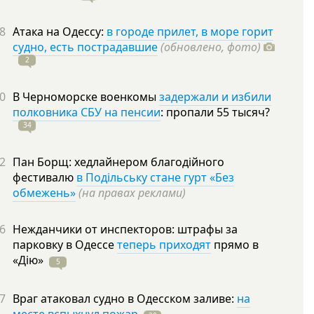
8
Атака на Одессу:
в городе прилет, в море горит
судно, есть пострадавшие
(обновлено, фото)
2
0
В Черноморске военкомы
задержали и избили
полковника СБУ на пенсии
: пропали 55
тысяч?
34
2
Пан Борщ: хедлайнером благодійного
фестивалю
в Подільську стане гурт «Без
обмежень»
(на правах реклами)
6
Нежданчики от инспекторов: штрафы за
парковку в Одессе
теперь приходят
прямо в
«Дію»
5
7
Враг атаковал судно в Одесском заливе:
на