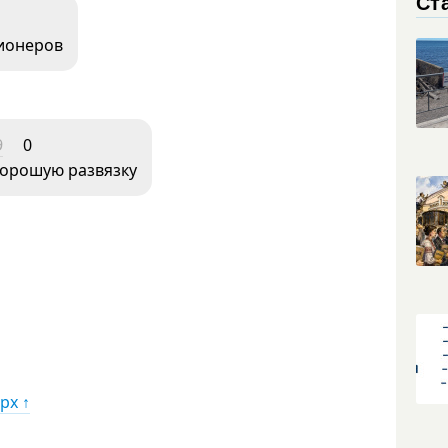
Ст
ионеров
9
0
хорошую развязку
рх ↑