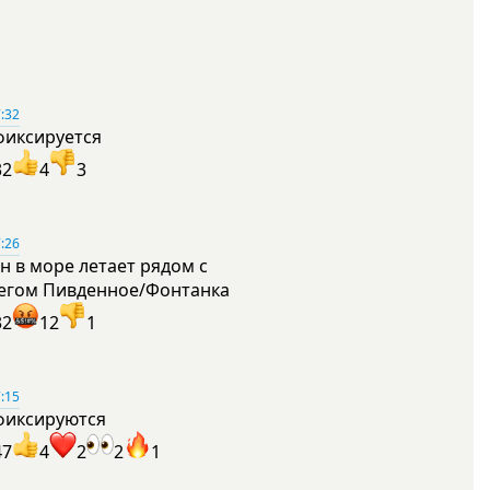
:32
фиксируется
32
4
3
:26
н в море летает рядом с
егом Пивденное/Фонтанка
32
12
1
:15
фиксируются
47
4
2
2
1