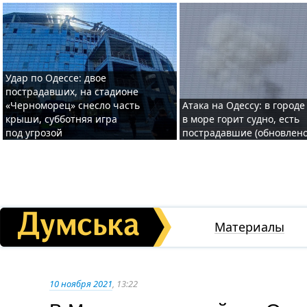
Удар по Одессе: двое
пострадавших, на стадионе
«Черноморец» снесло часть
Атака на Одессу: в городе
крыши, субботняя игра
в море горит судно, есть
под угрозой
пострадавшие (обновлено
Материалы
10 ноября 2021
, 13:22