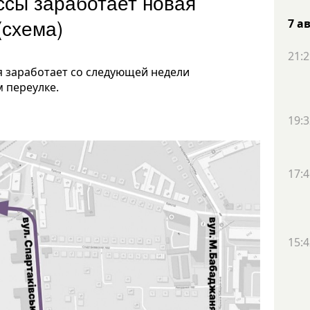
сы заработает новая
(схема)
7 а
21:2
 заработает со следующей недели
 переулке.
19:3
17:4
15:4