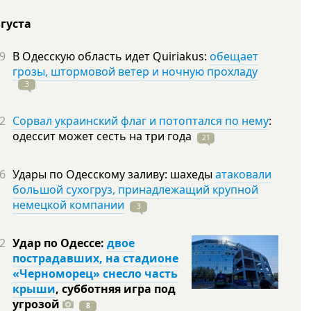
вгуста
9
В Одесскую область идет Quiriakus:
обещает
грозы, штормовой ветер и ночную прохладу
3
2
Сорвал украинский флаг и потоптался по нему
:
одессит может сесть на три
года
21
6
Удары по Одесскому заливу: шахеды
атаковали
большой сухогруз, принадлежащий крупной
немецкой компании
3
2
Удар по Одессе:
двое
пострадавших, на стадионе
«Черноморец» снесло часть
крыши
, субботняя игра под
угрозой
8