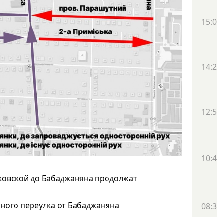
15:0
14:2
12:5
10:4
аковской до Бабаджаняна продолжат
ного переулка от Бабаджаняна
08:3