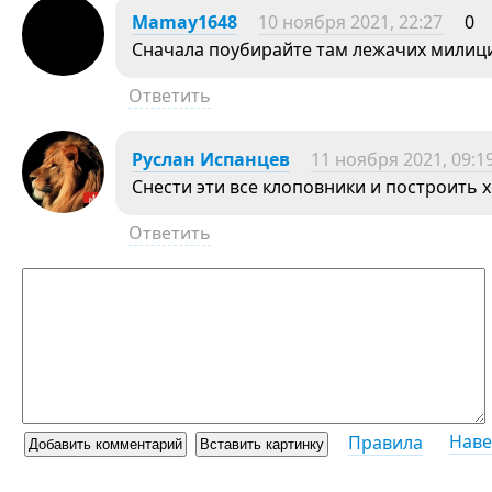
Mamay1648
10 ноября 2021, 22:27
0
Сначала поубирайте там лежачих милиц
Ответить
Руслан Испанцев
11 ноября 2021, 09:1
Снести эти все клоповники и построить 
Ответить
Наве
Правила