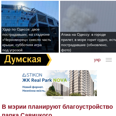
Удар по Одессе: двое
пострадавших, на стадионе
Атака на Одессу: в городе
«Черноморец» снесло часть
прилет, в море горит судно, ест
крыши, субботняя игра
пострадавшие (обновлено,
под угрозой
фото)
укр
Реклама
В мэрии планируют благоустройство
парка Савицкого