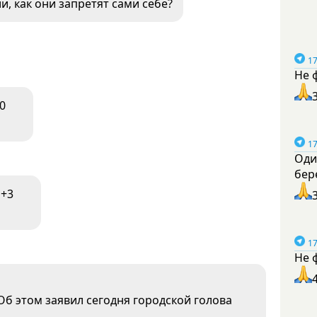
, как они запретят сами себе?
17
Не 
0
17
Оди
бер
+3
17
Не 
Об этом заявил сегодня городской голова