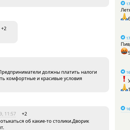
17
Лет
+2
17
Пив
Предприниматели должны платить налоги
16
ить комфортные и красивые условия
16
, 11:57
+2
потыкаться об какие-то столики.Дворик
т.