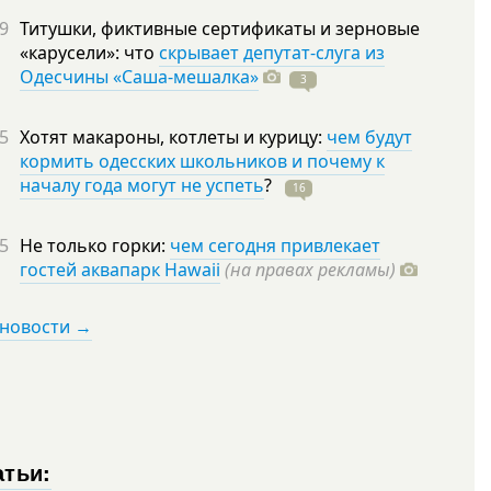
9
Титушки, фиктивные сертификаты и зерновые
«карусели»: что
скрывает депутат-слуга из
Одесчины «Саша-мешалка»
3
5
Хотят макароны, котлеты и курицу:
чем будут
кормить одесских школьников и почему к
началу года могут не успеть
?
16
5
Не только горки:
чем сегодня привлекает
гостей аквапарк Hawaii
(на правах рекламы)
 новости →
атьи: