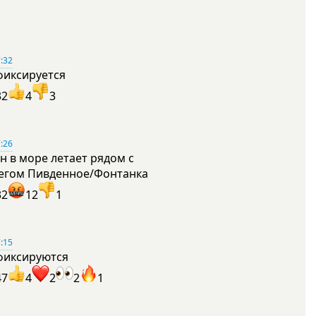
:32
фиксируется
32
4
3
:26
н в море летает рядом с
егом Пивденное/Фонтанка
32
12
1
:15
фиксируются
47
4
2
2
1