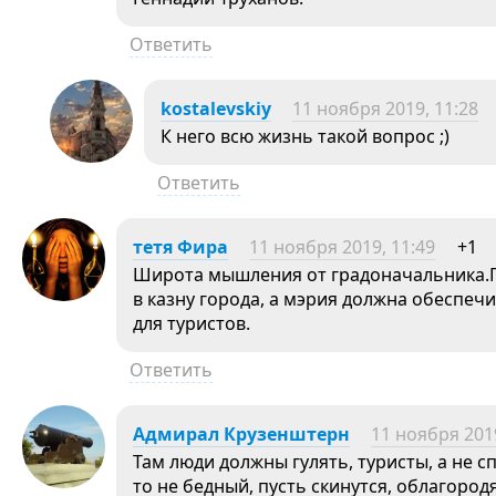
Ответить
kostalevskiy
11 ноября 2019, 11:28
К него всю жизнь такой вопрос ;)
Ответить
тетя Фира
11 ноября 2019, 11:49
+1
Широта мышления от градоначальника.
в казну города, а мэрия должна обеспеч
для туристов.
Ответить
Адмирал Крузенштерн
11 ноября 2019
Там люди должны гулять, туристы, а не с
то не бедный, пусть скинутся, облагородя