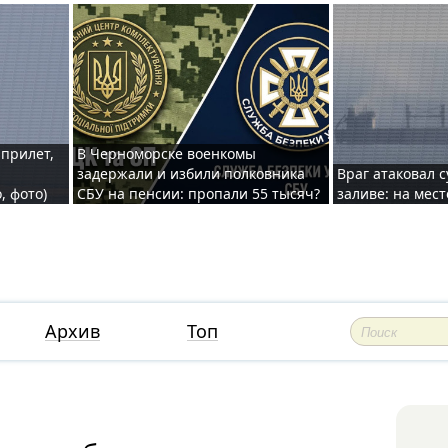
 прилет,
В Черноморске военкомы
задержали и избили полковника
Враг атаковал 
, фото)
СБУ на пенсии: пропали 55 тысяч?
заливе: на мес
Архив
Топ