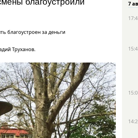
есмены благоустроили
7 а
17:4
ть благоустроен за деньги
15:4
адий Труханов.
15:0
14:2