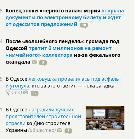
5
Конец эпохи «черного нала»: мэрия
открыла
документы по электронному билету и ждет
от одесситов предложений
10
4
После «волшебного пенделя»: громада под
Одессой
тратит 6 миллионов на ремонт
«ничейного» коллектора
из-за фекального
скандала
3
5
В Одессе
легковушка провалилась под асфальт
и утонула
: кто за это ответит — пока загадка
(фото)
17
1
В Одессе
наградили лучших
представителей строительной
отрасли
ко Дню строителя
Украины
(общество)
3