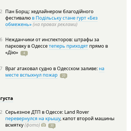
2
Пан Борщ: хедлайнером благодійного
фестивалю
в Подільську стане гурт «Без
обмежень»
(на правах реклами)
6
Нежданчики от инспекторов: штрафы за
парковку в Одессе
теперь приходят
прямо в
«Дію»
4
7
Враг атаковал судно в Одесском заливе:
на
месте вспыхнул пожар
20
вгуста
2
Серьезное ДТП в Одессе: Land Rover
перевернулся на крышу
, капот второй машины
всмятку
(фото)
30