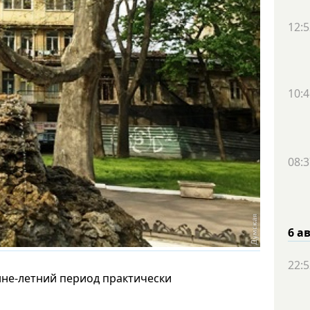
12:5
10:4
08:3
6 а
22:5
енне-летний период практически