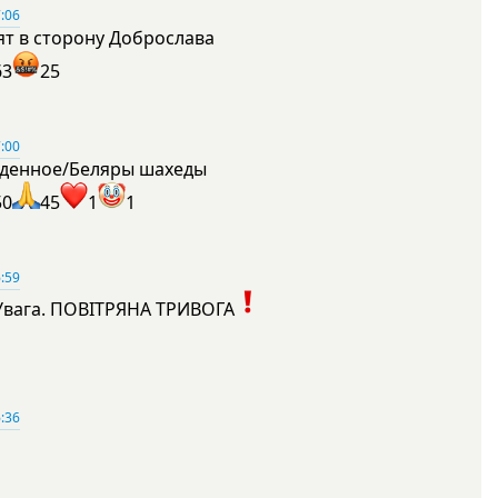
:06
ят в сторону Доброслава
63
25
:00
денное/Беляры шахеды
50
45
1
1
:59
Увага. ПОВІТРЯНА ТРИВОГА
1
:36