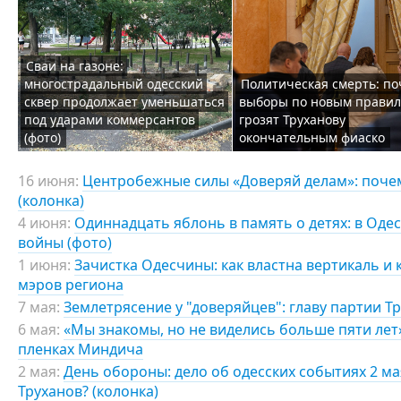
Сваи на газоне:
многострадальный одесский
Политическая смерть: по
сквер продолжает уменьшаться
выборы по новым прави
под ударами коммерсантов
грозят Труханову
(фото)
окончательным фиаско
16 июня:
Центробежные силы «Доверяй делам»: почем
(колонка)
4 июня:
Одиннадцать яблонь в память о детях: в Оде
войны (фото)
1 июня:
Зачистка Одесчины: как властна вертикаль и
мэров региона
7 мая:
Землетрясение у "доверяйцев": главу партии Т
6 мая:
«Мы знакомы, но не виделись больше пяти лет»:
пленках Миндича
2 мая:
День обороны: дело об одесских событиях 2 мая
Труханов? (колонка)