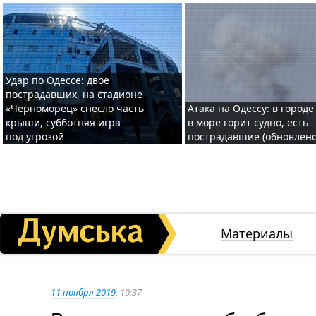
Удар по Одессе: двое
пострадавших, на стадионе
«Черноморец» снесло часть
Атака на Одессу: в городе
крыши, субботняя игра
в море горит судно, есть
под угрозой
пострадавшие (обновлено
Материалы
11 ноября 2019
, 10:37