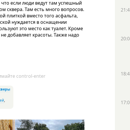
, что если люди ведут там успешный
ом сквера. Там есть много вопросов.
21:4
й плиткой вместо того асфальта,
нской нуждается в оснащении
льзуют это место как туалет. Кроме
 не добавляет красоты. Также надо
20:0
18:4
майте control-enter
кверы
тей
,
17:0