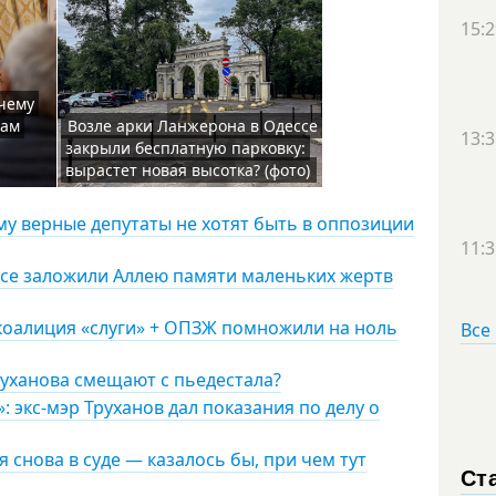
15:2
чему
лам
Возле арки Ланжерона в Одессе
13:3
закрыли бесплатную парковку:
вырастет новая высотка? (фото)
у верные депутаты не хотят быть в оппозиции
11:3
ссе заложили Аллею памяти маленьких жертв
 коалиция «слуги» + ОПЗЖ помножили на ноль
Все
руханова смещают с пьедестала?
 экс-мэр Труханов дал показания по делу о
 снова в суде — казалось бы, при чем тут
Ст