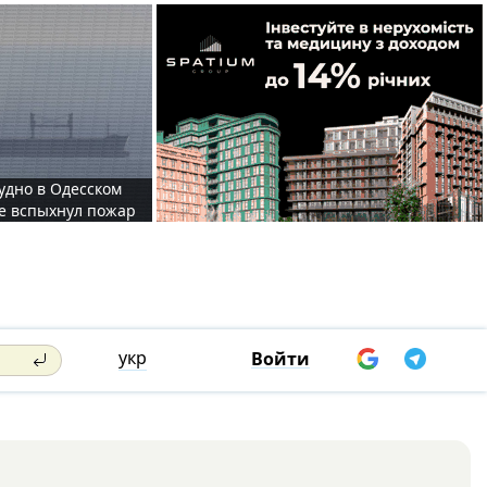
судно в Одесском
те вспыхнул пожар
укр
Войти