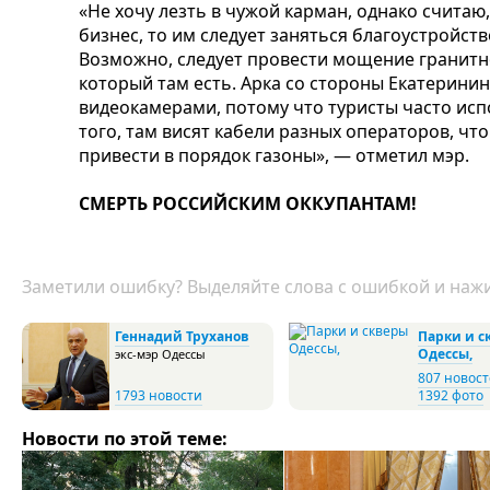
«Не хочу лезть в чужой карман, однако считаю
бизнес, то им следует заняться благоустройств
Возможно, следует провести мощение гранитно
который там есть. Арка со стороны Екатерини
видеокамерами, потому что туристы часто испо
того, там висят кабели разных операторов, что
привести в порядок газоны», — отметил мэр.
СМЕРТЬ РОССИЙСКИМ ОККУПАНТАМ!
Заметили ошибку? Выделяйте слова с ошибкой и нажи
Геннадий Труханов
Парки и с
Одессы,
экс-мэр Одессы
807 новос
1793 новости
1392 фото
Новости по этой теме: