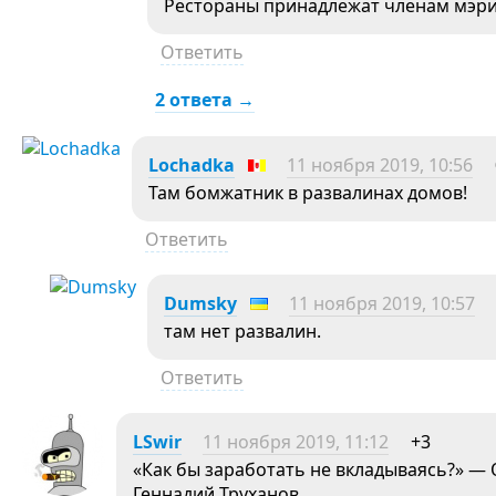
Рестораны принадлежат членам мэрии
Ответить
2 ответа →
Lochadka
11 ноября 2019, 10:56
Там бомжатник в развалинах домов!
Ответить
Dumsky
11 ноября 2019, 10:57
там нет развалин.
Ответить
LSwir
11 ноября 2019, 11:12
+3
«Как бы заработать не вкладываясь?» — 
Геннадий Труханов.