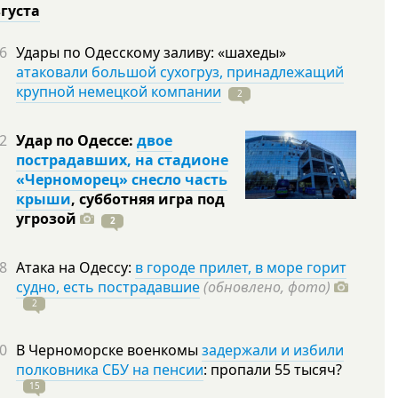
вгуста
6
Удары по Одесскому заливу: «шахеды»
атаковали большой сухогруз, принадлежащий
крупной немецкой компании
2
2
Удар по Одессе:
двое
пострадавших, на стадионе
«Черноморец» снесло часть
крыши
, субботняя игра под
угрозой
2
8
Атака на Одессу:
в городе прилет, в море горит
судно, есть пострадавшие
(обновлено, фото)
2
0
В Черноморске военкомы
задержали и избили
полковника СБУ на пенсии
: пропали 55
тысяч?
15