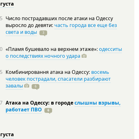
вгуста
5
Число пострадавших после атаки на Одессу
выросло до девяти:
часть города все еще без
света и воды
3
0
«Пламя бушевало на верхнем этаже»:
одесситы
о последствиях ночного удара
5
Комбинировання атака на Одессу:
восемь
человек пострадали, спасатели разбирают
завалы
6
7
Атака на Одессу: в городе
слышны взрывы,
работает ПВО
6
вгуста