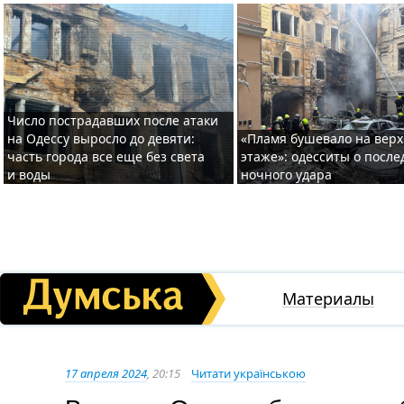
Число пострадавших после атаки
на Одессу выросло до девяти:
«Пламя бушевало на вер
часть города все еще без света
этаже»: одесситы о после
и воды
ночного удара
Материалы
17 апреля 2024
, 20:15
Читати українською