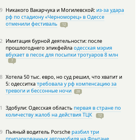
9
Никакого Вакарчука и Могилевской:
из-за удара
рф по стадиону «Черноморец» в Одессе
отменили фестиваль
12
2
Имитация бурной деятельности: после
прошлогоднего эпикфейла
одесская мэрия
вбухает в песок для посыпки тротуаров 8 млн
7
8
Хотела 50 тыс. евро, но суд решил, что хватит и
5: одесситка
требовала у рф компенсацию за
тревоги и бессонные ночи
28
1
Здобули: Одесская область
первая в стране по
количеству жалоб на действия ТЦК
12
9
Пьяный водитель Porsche
разбил три
припаркованных автомобиля на Фонтане