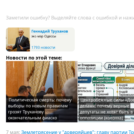
Заметили ошибку? Выделяйте слова с ошибкой и нажи
Геннадий Труханов
экс-мэр Одессы
1793 новости
Новости по этой теме:
Политическая смерть: почему
Центробежные силы «До
выборы по новым правилам
делам»: почему верные
грозят Труханову
депутаты не хотят быть в
окончательным фиаско
оппозиции (колонка)
7 мая:
Землетрясение у "доверяйцев": главу партии Т