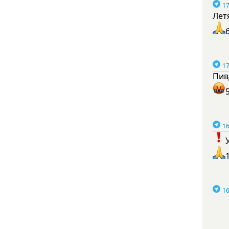
17
Лет
17
Пив
16
16