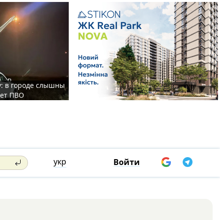
у: в городе слышны
ает ПВО
укр
Войти