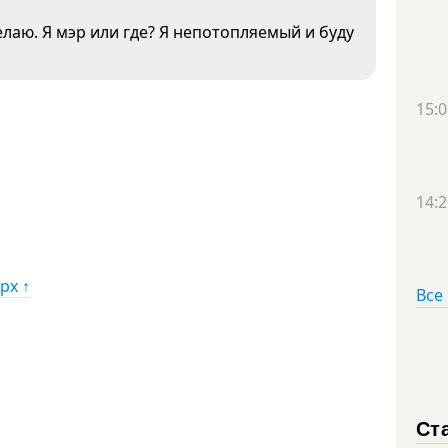
делаю. Я мэр или где? Я непотопляемый и буду
15:0
14:2
рх ↑
Все
Ст