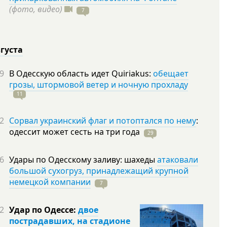
(фото, видео)
7
вгуста
9
В Одесскую область идет Quiriakus:
обещает
грозы, штормовой ветер и ночную прохладу
11
2
Сорвал украинский флаг и потоптался по нему
:
одессит может сесть на три
года
29
6
Удары по Одесскому заливу: шахеды
атаковали
большой сухогруз, принадлежащий крупной
немецкой компании
7
2
Удар по Одессе:
двое
пострадавших, на стадионе