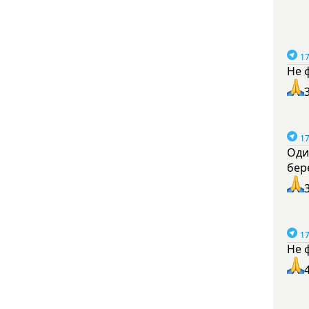
17
Не 
17
Оди
бер
17
Не 