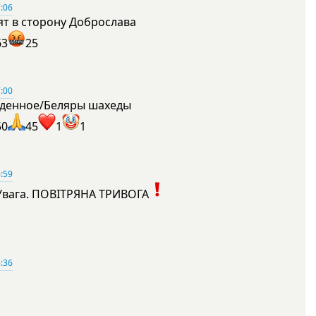
:06
ят в сторону Доброслава
63
25
:00
денное/Беляры шахеды
50
45
1
1
:59
Увага. ПОВІТРЯНА ТРИВОГА
1
:36