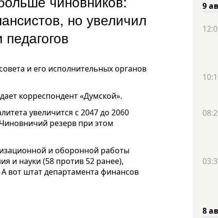
 больше чиновников:
9 а
ансистов, но увеличил
12:0
 педагогов
совета и его исполнительных органов
10:1
едает корреспондент «Думской».
литета увеличится с 2047 до 2060
08:2
. Чиновничий резерв при этом
лизационной и оборонной работы
ия и науки (58 против 52 ранее),
03:3
. А вот штат департамента финансов
8 а