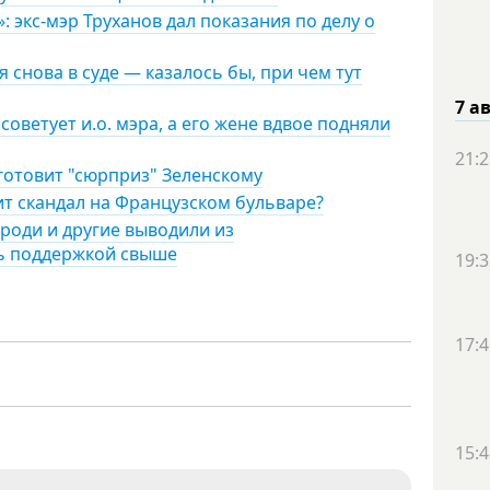
 экс-мэр Труханов дал показания по делу о
 снова в суде — казалось бы, при чем тут
7 а
советует и.о. мэра, а его жене вдвое подняли
21:2
 готовит "сюрприз" Зеленскому
ит скандал на Французском бульваре?
роди и другие выводили из
сь поддержкой свыше
19:3
17:4
15:4