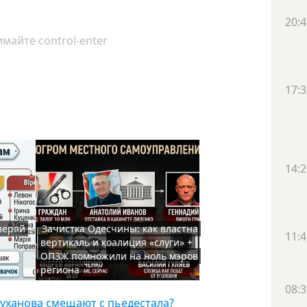
20:4
майте control-enter
17:3
14:2
веряй
Зачистка Одесчины: как властна
11:4
вертикаль и коалиция «слуги» +
ОПЗЖ помножили на ноль мэров
региона
08:3
руханова смещают с пьедестала?