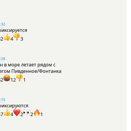
:32
фиксируется
32
4
3
:26
н в море летает рядом с
егом Пивденное/Фонтанка
32
12
1
:15
фиксируются
47
4
2
2
1