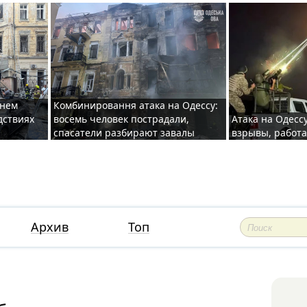
хнем
Комбинировання атака на Одессу:
дствиях
восемь человек пострадали,
Атака на Одесс
спасатели разбирают завалы
взрывы, работ
Архив
Топ