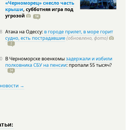
«Черноморец» снесло часть
крыши
, субботняя игра под
угрозой
14
8
Атака на Одессу:
в городе прилет, в море горит
судно, есть пострадавшие
(обновлено, фото)
2
0
В Черноморске военкомы
задержали и избили
полковника СБУ на пенсии
: пропали 55
тысяч?
34
 новости →
атьи: