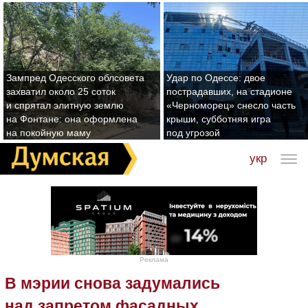
Зампред Одесского облсовета
Удар по Одессе: двое
захватил около 25 соток
пострадавших, на стадионе
и спрятал элитную землю
«Черноморец» снесло часть
на Фонтане: она оформлена
крыши, субботняя игра
на покойную маму
под угрозой
укр
Реклама
В мэрии снова задумались
над запретом фасадных