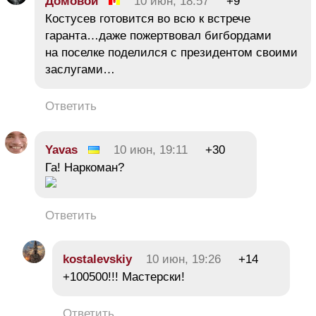
Домовой
10 июн, 18:57
+9
Костусев готовится во всю к встрече
гаранта…даже пожертвовал бигбордами
на поселке поделился с президентом своими
заслугами…
Ответить
Yavas
10 июн, 19:11
+30
Га! Наркоман?
Ответить
kostalevskiy
10 июн, 19:26
+14
+100500!!! Мастерски!
Ответить