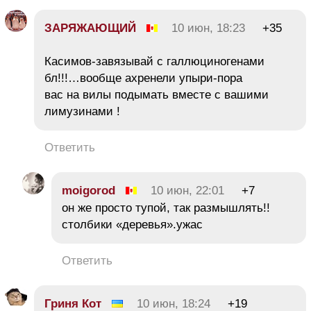
ЗАРЯЖАЮЩИЙ
10 июн, 18:23
+35
Касимов-завязывай с галлюциногенами
бл!!!…вообще ахренели упыри-пора
вас на вилы подымать вместе с вашими
лимузинами !
Ответить
moigorod
10 июн, 22:01
+7
он же просто тупой, так размышлять!!
столбики «деревья».ужас
Ответить
Гриня Кот
10 июн, 18:24
+19