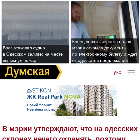
Конец эпохи «черного нала»:
Враг атаковал судно
мэрия открыла документы
в Одесском заливе: на месте
по электронному билету и ждет
вспыхнул пожар
от одесситов предложений
укр
Реклама
В мэрии утверждают, что на одесских
склонах нечего охранять, поэтому