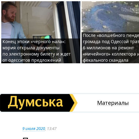
После «волшебного пенде
Конец эпохи «черного нала»:
громада под Одессой тра
мэрия открыла документы
6 миллионов на ремонт
по электронному билету и ждет
«ничейного» коллектора и
от одесситов предложений
фекального скандала
Материалы
9 июля 2020
, 13:47