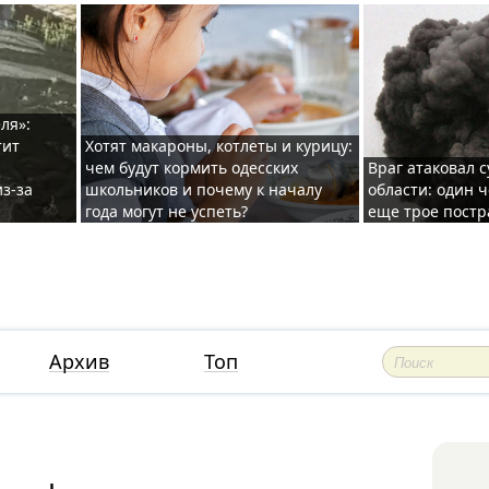
ля»:
тит
Хотят макароны, котлеты и курицу:
чем будут кормить одесских
Враг атаковал с
з-за
школьников и почему к началу
области: один ч
года могут не успеть?
еще трое постр
Архив
Топ