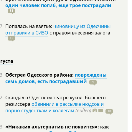
один человек погиб, еще трое пострадали
31
7
Попалась на взятке:
чиновницу из Одесчины
отправили в СИЗО
с правом внесения залога
12
вгуста
3
Обстрел Одесского района:
повреждены
семь домов, есть пострадавший
1
2
Скандал в Одесском театре кукол: бывшего
режиссера
обвинили в рассылке нюдсов и
порно студенткам и коллегам
(видео)
10
3
«Никаких альтернатив не появится»: как