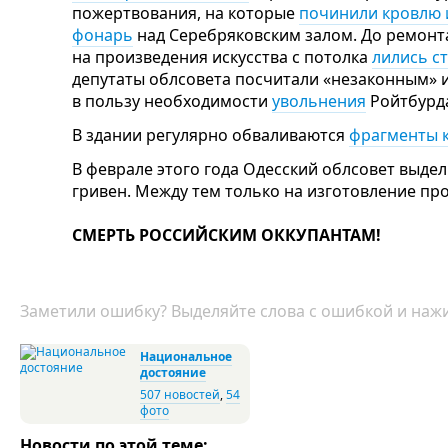
пожертвования, на которые
починили кровлю 
фонарь
над Серебряковским залом. До ремонт
на произведения искусства с потолка
лились с
депутаты облсовета посчитали «незаконным» 
в пользу необходимости
увольнения
Ройтбурда
В здании регулярно обваливаются
фрагменты 
В феврале этого года Одесский облсовет выде
гривен. Между тем только на изготовление про
СМЕРТЬ РОССИЙСКИМ ОККУПАНТАМ!
Заметили ошибку? Выделяйте слова с ошибкой и нажи
Национальное
достояние
507 новостей
,
54
фото
Новости по этой теме: