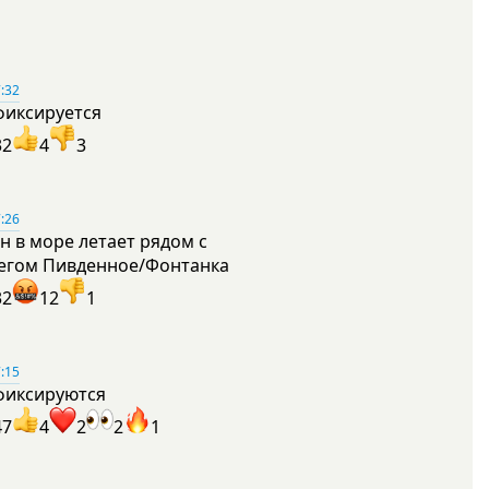
:32
фиксируется
32
4
3
:26
н в море летает рядом с
егом Пивденное/Фонтанка
32
12
1
:15
фиксируются
47
4
2
2
1