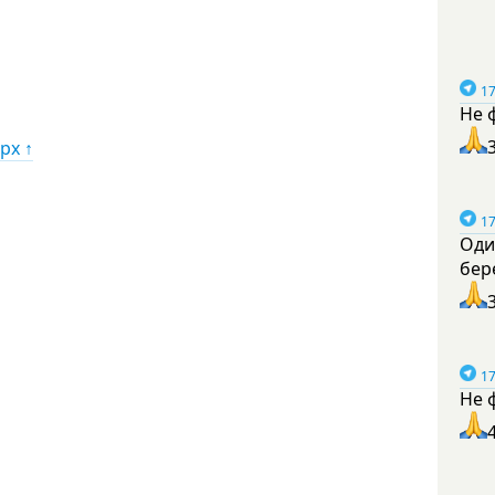
17
Не 
рх ↑
17
Оди
бер
17
Не 