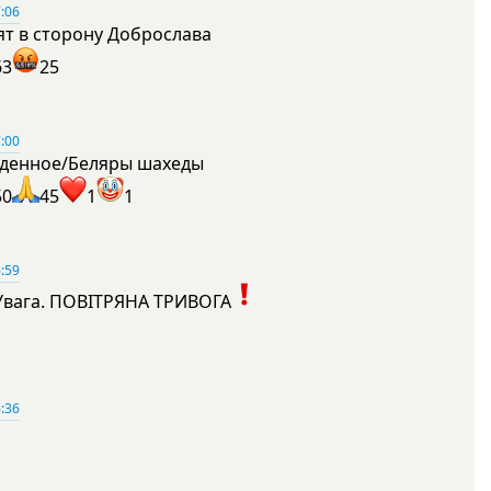
:06
ят в сторону Доброслава
63
25
:00
денное/Беляры шахеды
50
45
1
1
:59
Увага. ПОВІТРЯНА ТРИВОГА
1
:36