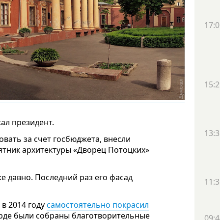
17:0
15:2
ал президент.
13:3
овать за счет госбюджета, внесли
ятник архитектуры «Дворец Потоцких»
е давно. Последний раз его фасад
11:3
в 2014 году
самостоятельно покрасил
урде были собраны благотворительные
09:4