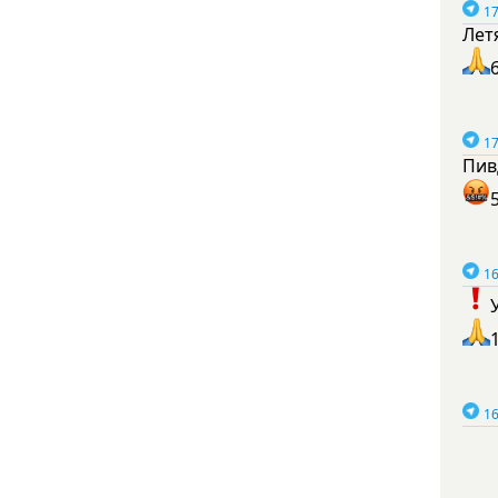
17
Лет
17
Пив
16
16