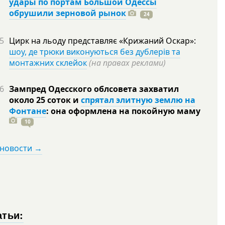
удары по портам Большой Одессы
обрушили зерновой рынок
24
5
Цирк на льоду представляє «Крижаний Оскар»:
шоу, де трюки виконуються без дублерів та
монтажних склейок
(на правах реклами)
6
Зампред Одесского облсовета захватил
около 25 соток и
спрятал элитную землю на
Фонтане
: она оформлена на покойную
маму
10
 новости →
атьи: