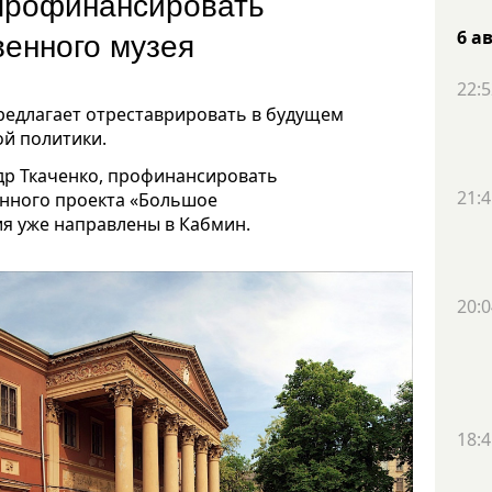
 профинансировать
венного музея
6 а
22:5
редлагает отреставрировать в будущем
й политики.
др Ткаченко, профинансировать
21:4
енного проекта «Большое
я уже направлены в Кабмин.
20:0
18:4