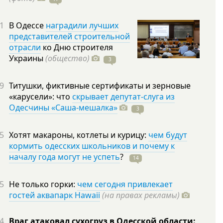
1
В Одессе
наградили лучших
представителей строительной
отрасли
ко Дню строителя
Украины
(общество)
3
9
Титушки, фиктивные сертификаты и зерновые
«карусели»: что
скрывает депутат-слуга из
Одесчины «Саша-мешалка»
3
5
Хотят макароны, котлеты и курицу:
чем будут
кормить одесских школьников и почему к
началу года могут не успеть
?
14
5
Не только горки:
чем сегодня привлекает
гостей аквапарк Hawaii
(на правах рекламы)
4
Враг атаковал сухогруз в Одесской области: