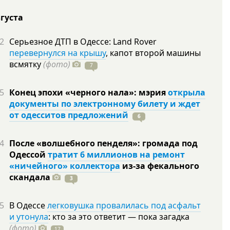
вгуста
2
Серьезное ДТП в Одессе: Land Rover
перевернулся на крышу
, капот второй машины
всмятку
(фото)
7
5
Конец эпохи «черного нала»: мэрия
открыла
документы по электронному билету и ждет
от одесситов предложений
6
4
После «волшебного пенделя»: громада под
Одессой
тратит 6 миллионов на ремонт
«ничейного» коллектора
из-за фекального
скандала
3
5
В Одессе
легковушка провалилась под асфальт
и утонула
: кто за это ответит — пока загадка
(фото)
17