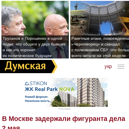
Труханов и Порошенко в одной
Ракетные атаки, поврежденн
лодке: что общего у двух бывших
«Черноморец» и скандал
и как это хоронит
с полковником СБУ: что боль
их политическое будущее
всего читали на этой неделе
укр
Реклама
В Москве задержали фигуранта дела
2 мая