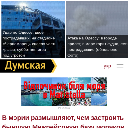
Удар по Одессе: двое
пострадавших, на стадионе
Атака на Одессу: в городе
«Черноморец» снесло часть
прилет, в море горит судно, ест
крыши, субботняя игра
пострадавшие (обновлено,
под угрозой
фото)
укр
Реклама
В мэрии размышляют, чем застроить
бывшую Межрейсовую базу моряков