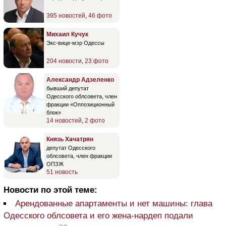
395 новостей
,
46 фото
Михаил Кучук
Экс-вице-мэр Одессы
204 новости
,
23 фото
Александр Адзеленко
бывший депутат
Одесского облсовета, член
фракции «Оппозиционный
блок»
14 новостей
,
2 фото
Князь Хачатрян
депутат Одесского
облсовета, член фракции
ОПЗЖ
51 новость
Новости по этой теме:
Арендованные апартаменты и нет машины: глава
Одесского облсовета и его жена-нардеп подали