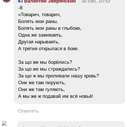
Валентин Зверянский
30 сен, 10:53
-8
«Товарич, товарич,
Болять мои раны,
Болять мои раны в глыбоке,
Одна же заживаеть,
Другая нарываеть,
А третия открылася в боке.
За що же мы борёлись?
За що же мы страждались?
За що ж мы проливали нашу кровь?
Они же там пирують,
Они же там гуляють,
А мы же ж подавай им всё новьё!
Ответить