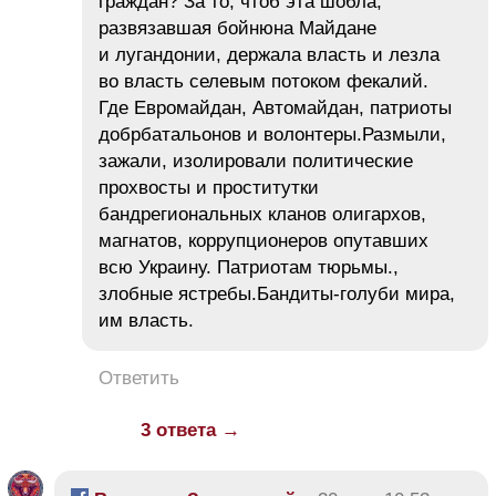
граждан? За то, чтоб эта шобла,
развязавшая бойнюна Майдане
и лугандонии, держала власть и лезла
во власть селевым потоком фекалий.
Где Евромайдан, Автомайдан, патриоты
добрбатальонов и волонтеры.Размыли,
зажали, изолировали политические
прохвосты и проститутки
бандрегиональных кланов олигархов,
магнатов, коррупционеров опутавших
всю Украину. Патриотам тюрьмы.,
злобные ястребы.Бандиты-голуби мира,
им власть.
Ответить
3 ответа →