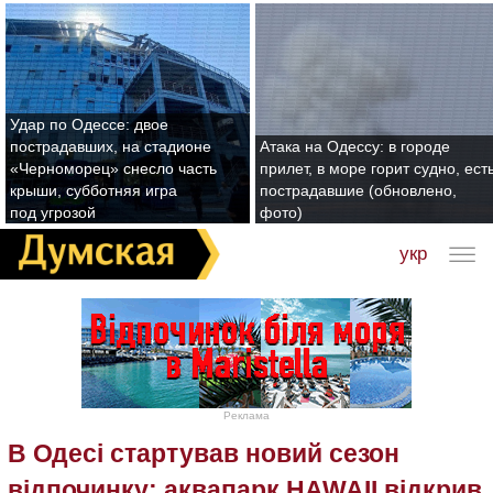
Удар по Одессе: двое
пострадавших, на стадионе
Атака на Одессу: в городе
«Черноморец» снесло часть
прилет, в море горит судно, ест
крыши, субботняя игра
пострадавшие (обновлено,
под угрозой
фото)
укр
Реклама
В Одесі стартував новий сезон
відпочинку: аквапарк HAWAII відкрив