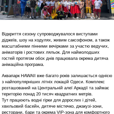
Відкриття сезону супроводжувалося виступами
діджеїв, шоу на ходулях, живим саксофоном, а також
масштабними пінними вечірками за участю ведучих,
аніматорів і ростових ляльок. Для наймолодших
гостей протягом обох днів працювала окрема дитяча
анімаційна програма.
Аквапарк HAWAII вже багато років залишається однією
з найпопулярніших літніх локацій Одеси. Комплекс
розташований на Центральній алеї Аркадії та займає
територію понад 20 тисяч квадратних метрів.
Тут працюють водні гірки для дорослих і дітей,
хвильовий басейн, дитяче містечко, джакузі-зони,
ресторани, бари та окрема VIP-зона для комфортного