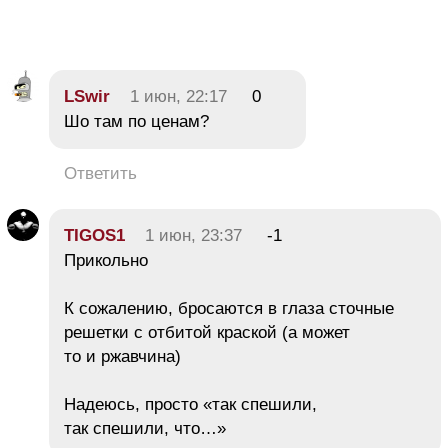
LSwir
1 июн, 22:17
0
Шо там по ценам?
Ответить
TIGOS1
1 июн, 23:37
-1
Прикольно
К сожалению, бросаются в глаза сточные
решетки с отбитой краской (а может
то и ржавчина)
Надеюсь, просто «так спешили,
так спешили, что…»