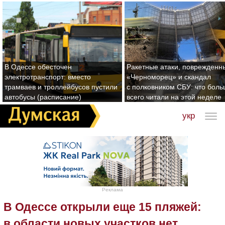
В Одессе обесточен
Ракетные атаки, поврежденн
электротранспорт: вместо
«Черноморец» и скандал
трамваев и троллейбусов пустили
с полковником СБУ: что бол
автобусы (расписание)
всего читали на этой неделе
укр
Реклама
В Одессе открыли еще 15 пляжей:
в области новых участков нет