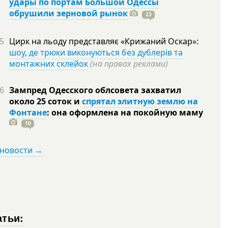
удары по портам Большой Одессы
обрушили зерновой рынок
23
5
Цирк на льоду представляє «Крижаний Оскар»:
шоу, де трюки виконуються без дублерів та
монтажних склейок
(на правах реклами)
6
Зампред Одесского облсовета захватил
около 25 соток и
спрятал элитную землю на
Фонтане
: она оформлена на покойную
маму
10
 новости →
атьи: