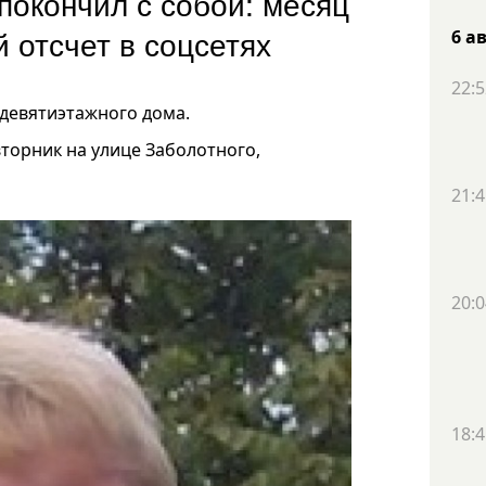
покончил с собой: месяц
 отсчет в соцсетях
6 а
22:5
 девятиэтажного дома.
вторник на улице Заболотного,
21:4
20:0
18:4