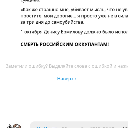
«Как же страшно мне, убивает мысль, что не у
простите, мои дорогие… я просто уже не в сил
за три дня до самоубийства.
1 октября Денису Ермилову должно было испол
СМЕРТЬ РОССИЙСКИМ ОККУПАНТАМ!
Заметили ошибку? Выделяйте слова с ошибкой и нажи
Наверх ↑