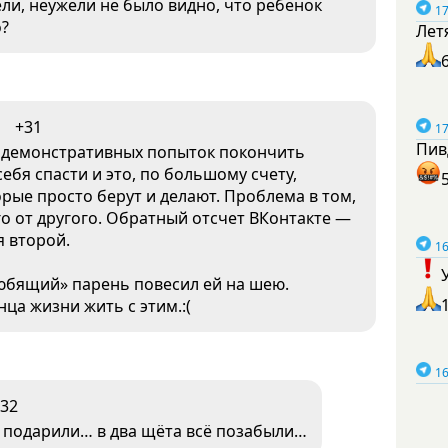
ели, неужели не было видно, что ребенок
17
о?
Лет
+31
17
Пив
о демонстративных попыток покончить
ебя спасти и это, по большому счету,
орые просто берут и делают. Проблема в том,
го от другого. Обратный отсчет ВКонтакте —
я второй.
16
любящий» парень повесил ей на шею.
нца жизни жить с этим.:(
16
32
а подарили… в два щёта всё позабыли…