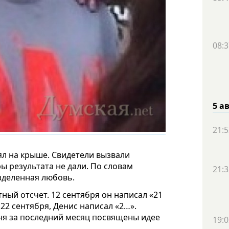
08:3
5 а
21:5
ял на крыше. Свидетели вызвали
ы результата не дали. По словам
21:3
зделенная любовь.
тный отсчет. 12 сентября он написал «21
22 сентября, Денис написал «2…».
рня за последний месяц посвящены идее
19:0