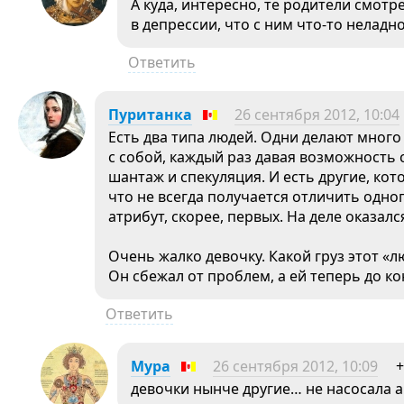
А куда, интересно, те родители смотр
в депрессии, что с ним что-то неладн
Ответить
Пуританка
26 сентября 2012, 10:04
Есть два типа людей. Одни делают мног
с собой, каждый раз давая возможность с
шантаж и спекуляция. И есть другие, кот
что не всегда получается отличить одно
атрибут, скорее, первых. На деле оказалс
Очень жалко девочку. Какой груз этот «
Он сбежал от проблем, а ей теперь до ко
Ответить
Мура
26 сентября 2012, 10:09
+
девочки нынче другие… не насосала 