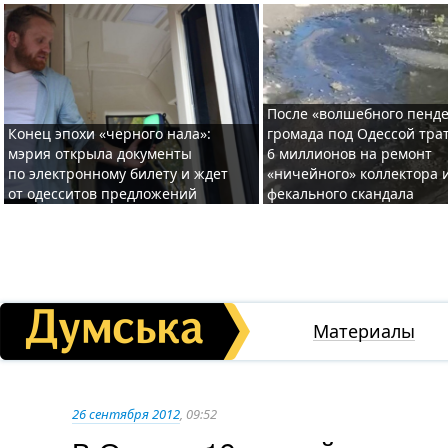
После «волшебного пенде
Конец эпохи «черного нала»:
громада под Одессой тра
мэрия открыла документы
6 миллионов на ремонт
по электронному билету и ждет
«ничейного» коллектора и
от одесситов предложений
фекального скандала
Материалы
26 сентября 2012
, 09:52