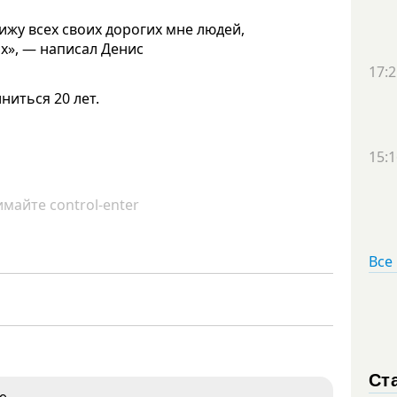
вижу всех своих дорогих мне людей,
ах», — написал Денис
17:2
ниться 20 лет.
15:1
майте control-enter
Все
Ст