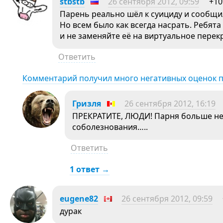
stbstb
26 сентября 2012, 09:59
+10
Парень реально шёл к суициду и сообщи
Но всем было как всегда нacpaть. Ребята
и не заменяйте её на виртуальное пере
Ответить
Комментарий получил много негативных оценок 
Гризля
26 сентября 2012, 16:19
ПРЕКРАТИТЕ, ЛЮДИ! Парня больше нет
соболезнования…..
Ответить
1 ответ →
eugene82
26 сентября 2012, 09:59
дурак