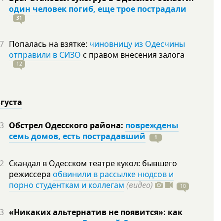
один человек погиб, еще трое пострадали
31
7
Попалась на взятке:
чиновницу из Одесчины
отправили в СИЗО
с правом внесения залога
12
вгуста
3
Обстрел Одесского района:
повреждены
семь домов, есть пострадавший
1
2
Скандал в Одесском театре кукол: бывшего
режиссера
обвинили в рассылке нюдсов и
порно студенткам и коллегам
(видео)
10
3
«Никаких альтернатив не появится»: как