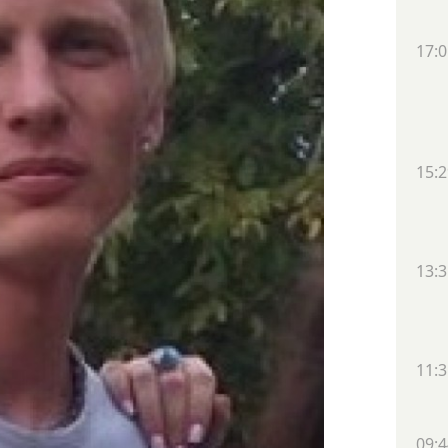
17:0
15:2
13:3
11:3
09:4