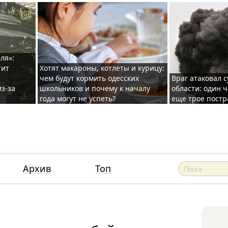
ля»:
тит
Хотят макароны, котлеты и курицу:
чем будут кормить одесских
Враг атаковал с
з-за
школьников и почему к началу
области: один ч
года могут не успеть?
еще трое постр
Архив
Топ