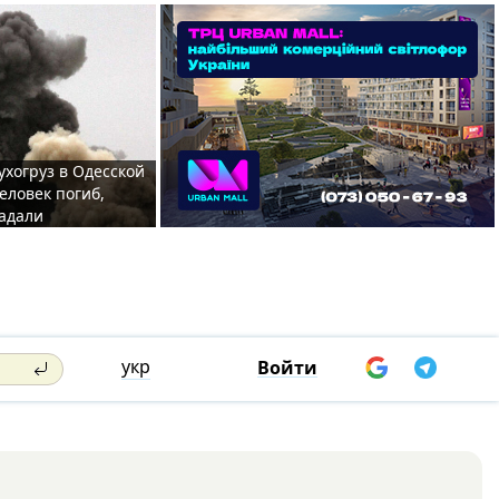
ухогруз в Одесской
еловек погиб,
адали
укр
Войти