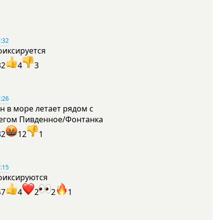
:32
фиксируется
32
4
3
:26
н в море летает рядом с
егом Пивденное/Фонтанка
32
12
1
:15
фиксируются
47
4
2
2
1