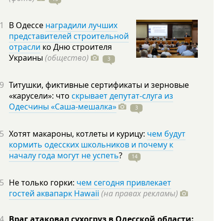
1
В Одессе
наградили лучших
представителей строительной
отрасли
ко Дню строителя
Украины
(общество)
3
9
Титушки, фиктивные сертификаты и зерновые
«карусели»: что
скрывает депутат-слуга из
Одесчины «Саша-мешалка»
3
5
Хотят макароны, котлеты и курицу:
чем будут
кормить одесских школьников и почему к
началу года могут не успеть
?
14
5
Не только горки:
чем сегодня привлекает
гостей аквапарк Hawaii
(на правах рекламы)
4
Враг атаковал сухогруз в Одесской области: