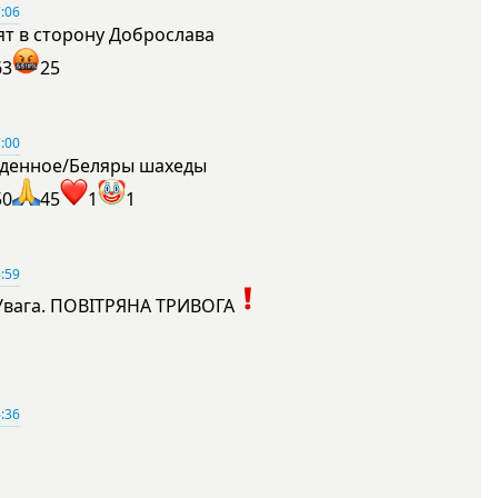
:06
ят в сторону Доброслава
63
25
:00
денное/Беляры шахеды
50
45
1
1
:59
Увага. ПОВІТРЯНА ТРИВОГА
1
:36