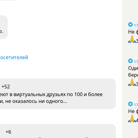
17
о.
Не 
посетителей
17
Оди
бер
+52
еют в виртуальных друзьях по 100 и более
и, не оказалось ни одного…
17
Не 
+6