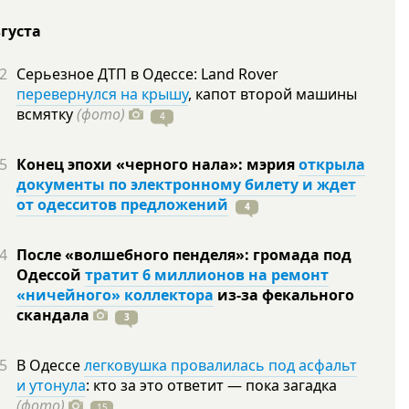
вгуста
2
Серьезное ДТП в Одессе: Land Rover
перевернулся на крышу
, капот второй машины
всмятку
(фото)
4
5
Конец эпохи «черного нала»: мэрия
открыла
документы по электронному билету и ждет
от одесситов предложений
4
4
После «волшебного пенделя»: громада под
Одессой
тратит 6 миллионов на ремонт
«ничейного» коллектора
из-за фекального
скандала
3
5
В Одессе
легковушка провалилась под асфальт
и утонула
: кто за это ответит — пока загадка
(фото)
15