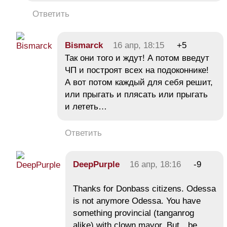
Ответить
Bismarck
16 апр, 18:15
+5
Так они того и ждут! А потом введут
ЧП и построят всех на подоконнике!
А вот потом каждый для себя решит,
или прыгать и плясать или прыгать
и лететь…
Ответить
DeepPurple
16 апр, 18:16
-9
Thanks for Donbass citizens. Odessa
is not anymore Odessa. You have
something provincial (tanganrog
alike) with clown mayor. But…be