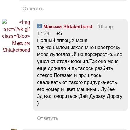
Ответить
Максим Shtaketbond
16 апр,
17:39
+5
Полный пппец.У меня
так же было.Выехал мне навстре4ку
мерс лупоглазый на перекрестке.Еле
ушел от столкновения.Так оно меня
еще догнало и пыталось разбить
стекло.Погазам и пришлось
сваливать от такого придурка-есть
его номер и цвет машины…Лу4ее
3д как говориться.Дай Дураку Дорогу
)
Ответить