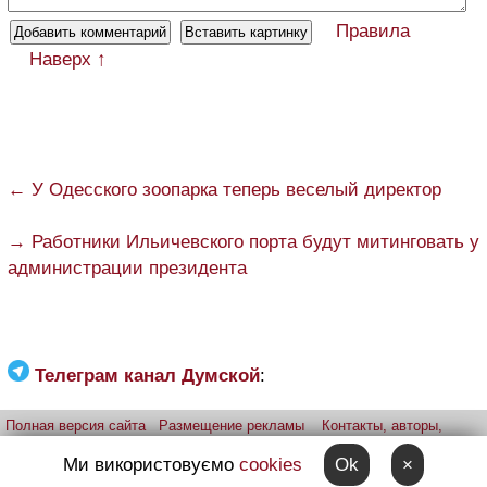
Правила
Наверх ↑
← У Одесского зоопарка теперь веселый директор
→ Работники Ильичевского порта будут митинговать у
администрации президента
Телеграм канал Думской
:
Полная версия сайта
Размещение рекламы
Контакты, авторы,
редакция
Telegram-канал
Приложение:
iPhone
Android
Ми використовуємо
cookies
Ok
×
Прислать фото через telegram
Patreon