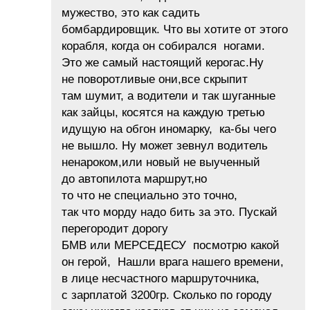
мужество, это как садить
бомбардировщик. Что вы хотите от этого
корабля, когда он собирался ногами.
Это же самый настоящий керогас.Ну
не поворотливые они,все скрыпит
там шумит, а водители и так шуганные
как зайцы, косятся на каждую третью
идущую на обгон иномарку, ка-бы чего
не вышло. Ну может зевнул водитель
ненароком,или новый не выученный
до автопилота маршрут,но
то что не специально это точно,
так что морду надо бить за это. Пускай
перегородит дорогу
БМВ или МЕРСЕДЕСУ посмотрю какой
он герой, Нашли врага нашего времени,
в лице несчастного маршруточника,
с зарплатой 3200гр. Сколько по городу