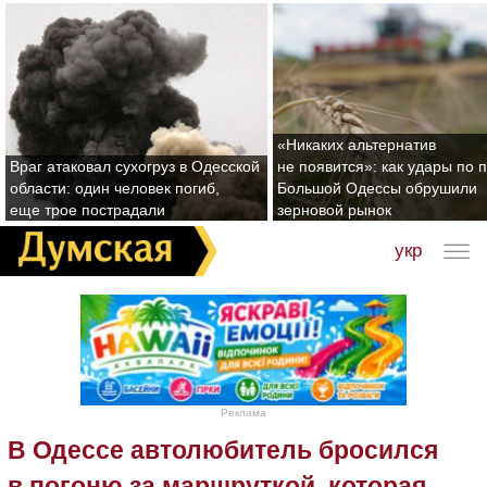
«Никаких альтернатив
Враг атаковал сухогруз в Одесской
не появится»: как удары по 
области: один человек погиб,
Большой Одессы обрушили
еще трое пострадали
зерновой рынок
укр
Реклама
В Одессе автолюбитель бросился
в погоню за маршруткой, которая