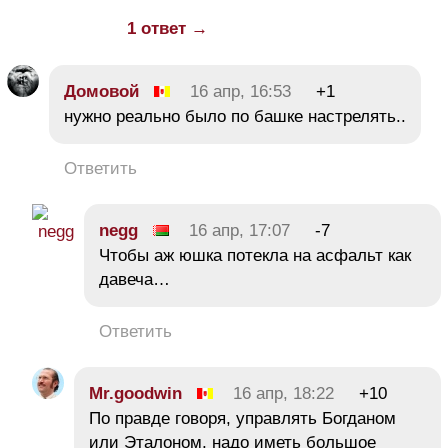
1 ответ →
Домовой
16 апр, 16:53
+1
нужно реально было по башке настрелять..
Ответить
negg
16 апр, 17:07
-7
Чтобы аж юшка потекла на асфальт как
давеча…
Ответить
Mr.goodwin
16 апр, 18:22
+10
По правде говоря, управлять Богданом
или Эталоном, надо иметь большое