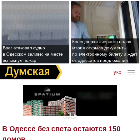
Конец эпохи «черного нала»:
Враг атаковал судно
мэрия открыла документы
в Одесском заливе: на месте
по электронному билету и ждет
вспыхнул пожар
от одесситов предложений
укр
Реклама
В Одессе без света остаются 150
домов