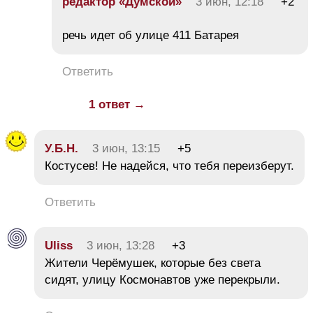
редактор «Думской»
3 июн, 12:18
+2
речь идет об улице 411 Батарея
Ответить
1 ответ →
У.Б.Н.
3 июн, 13:15
+5
Костусев! Не надейся, что тебя переизберут.
Ответить
Uliss
3 июн, 13:28
+3
Жители Черёмушек, которые без света
сидят, улицу Космонавтов уже перекрыли.