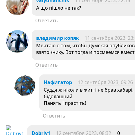
valyuhanchik
11 сентября 2023, 22:15
А що пiшло не так?
Ответить
владимир копяк
11 сентября 2023, 23
Мечтаю о том, чтобы Думская опубликов
взяточнику. Вот тогда и посмеемся вмест
Ответить
Нафигатор
12 сентября 2023, 09:26
Суддя ж ніколи в житті не брав хабарі
бідолашний.
Панять і прастіть!
Ответить
Dobriy1
12 сентября 2023, 08:32
0