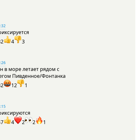
:32
фиксируется
32
4
3
:26
н в море летает рядом с
егом Пивденное/Фонтанка
32
12
1
:15
фиксируются
47
4
2
2
1