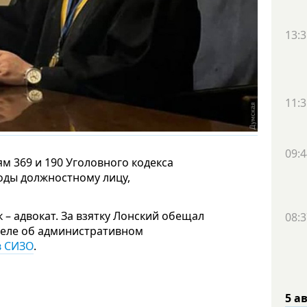
13:3
11:3
09:4
м 369 и 190 Уголовного кодекса
оды должностному лицу,
– адвокат. За взятку Лонский обещал
08:3
деле об административном
в СИЗО
.
5 а