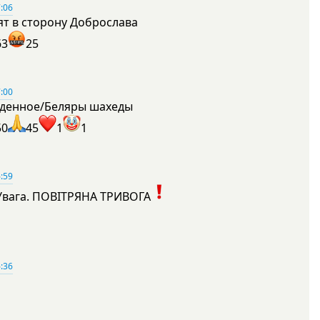
:06
ят в сторону Доброслава
63
25
:00
денное/Беляры шахеды
50
45
1
1
:59
Увага. ПОВІТРЯНА ТРИВОГА
1
:36