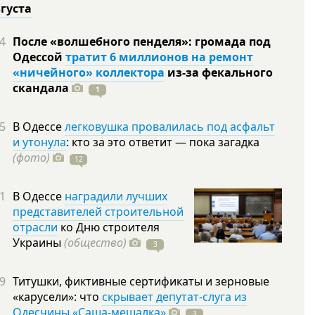
вгуста
4
После «волшебного пенделя»: громада под
Одессой
тратит 6 миллионов на ремонт
«ничейного» коллектора
из-за фекального
скандала
1
5
В Одессе
легковушка провалилась под асфальт
и утонула
: кто за это ответит — пока загадка
(фото)
12
1
В Одессе
наградили лучших
представителей строительной
отрасли
ко Дню строителя
Украины
(общество)
3
9
Титушки, фиктивные сертификаты и зерновые
«карусели»: что
скрывает депутат-слуга из
Одесчины «Саша-мешалка»
3