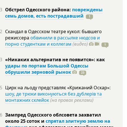
3
Обстрел Одесского района:
повреждены
семь домов, есть пострадавший
1
2
Скандал в Одесском театре кукол: бывшего
режиссера
обвинили в рассылке нюдсов и
порно студенткам и коллегам
(видео)
9
3
«Никаких альтернатив не появится»: как
удары по портам Большой Одессы
обрушили зерновой рынок
23
5
Цирк на льоду представляє «Крижаний Оскар»:
шоу, де трюки виконуються без дублерів та
монтажних склейок
(на правах реклами)
6
Зампред Одесского облсовета захватил
около 25 соток и
спрятал элитную землю на