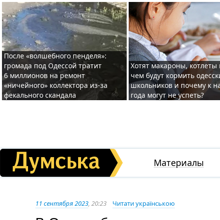
После «волшебного пенделя»:
громада под Одессой тратит
Хотят макароны, котлеты 
6 миллионов на ремонт
чем будут кормить одесск
«ничейного» коллектора из-за
школьников и почему к н
фекального скандала
года могут не успеть?
Материалы
11 сентября 2023
, 20:23
Читати українською