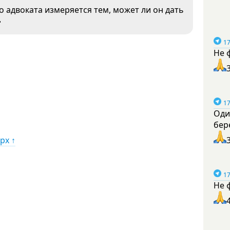
 адвоката измеряется тем, может ли он дать

17
Не 
17
Оди
бер
рх ↑
17
Не 