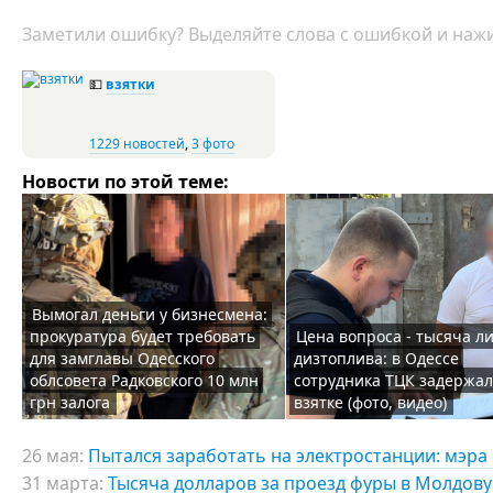
Заметили ошибку? Выделяйте слова с ошибкой и нажи
💵
взятки
1229 новостей
,
3 фото
Новости по этой теме:
Вымогал деньги у бизнесмена:
прокуратура будет требовать
Цена вопроса - тысяча л
для замглавы Одесского
дизтоплива: в Одессе
облсовета Радковского 10 млн
сотрудника ТЦК задержал
грн залога
взятке (фото, видео)
26 мая:
Пытался заработать на электростанции: мэра 
31 марта:
Тысяча долларов за проезд фуры в Молдову