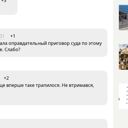
+3
:01
+1
ала оправдательный приговор суда по этому
е. Слабо?
+2
, це вперше таке трапилося. Не втримався,