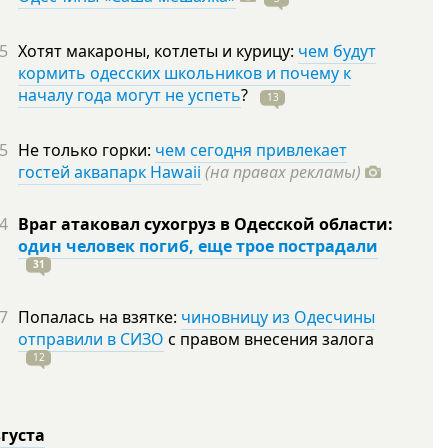
5
Хотят макароны, котлеты и курицу:
чем будут
кормить одесских школьников и почему к
началу года могут не успеть
?
13
5
Не только горки:
чем сегодня привлекает
гостей аквапарк Hawaii
(на правах рекламы)
4
Враг атаковал сухогруз в Одесской области:
один человек погиб, еще трое пострадали
31
7
Попалась на взятке:
чиновницу из Одесчины
отправили в СИЗО
с правом внесения залога
12
вгуста