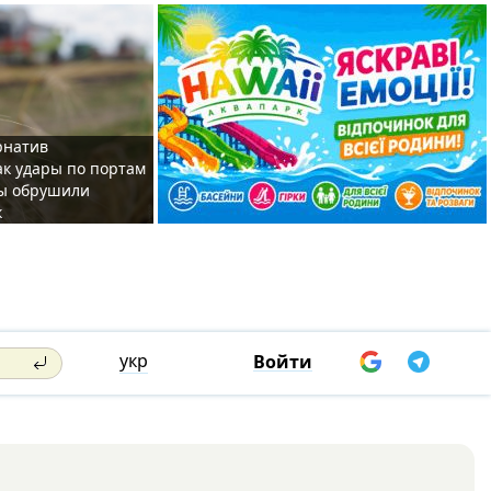
рнатив
ак удары по портам
ы обрушили
к
укр
Войти