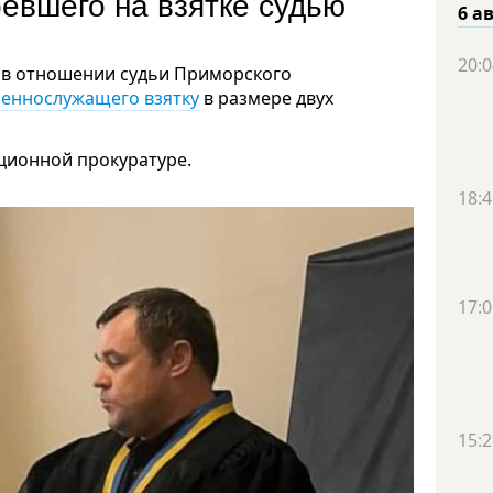
ревшего на взятке судью
6 а
20:0
т в отношении судьи Приморского
оеннослужащего взятку
в размере двух
ционной прокуратуре.
18:4
17:0
15:2