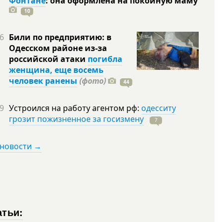
Фонтане
: она оформлена на покойную
маму
10
6
Били по предприятию: в
Одесском районе из-за
российской атаки
погибла
женщина, еще восемь
человек ранены
(фото)
44
9
Устроился на работу агентом рф:
одесситу
грозит пожизненное за госизмену
7
 новости →
атьи: