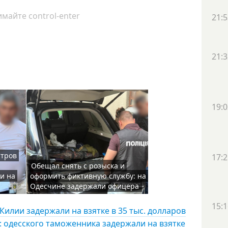
майте control-enter
21:5
21:3
19:0
итров
17:2
Обещал снять с розыска и
и на
оформить фиктивную службу: на
Одесчине задержали офицера
15:1
Килии задержали на взятке в 35 тыс. долларов
: одесского таможенника задержали на взятке