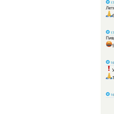
17
Лет
17
Пив
16
16