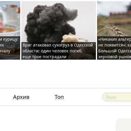
и курицу:
«Никаких альте
их
Враг атаковал сухогруз в Одесской
не появится»: к
ачалу
области: один человек погиб,
Большой Одесс
еще трое пострадали
зерновой рыно
Архив
Топ