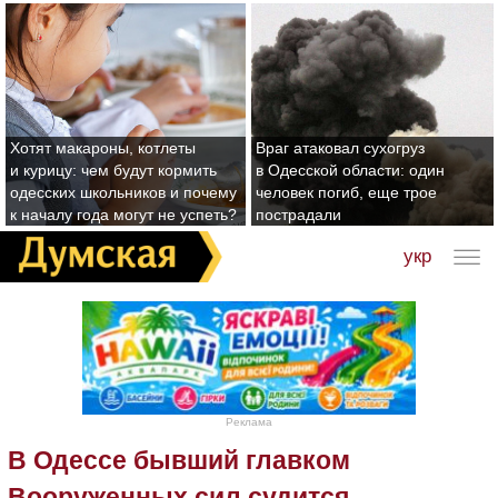
Хотят макароны, котлеты
Враг атаковал сухогруз
и курицу: чем будут кормить
в Одесской области: один
одесских школьников и почему
человек погиб, еще трое
к началу года могут не успеть?
пострадали
укр
Реклама
В Одессе бывший главком
Вооруженных сил судится