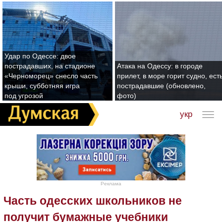
Удар по Одессе: двое
пострадавших, на стадионе
Атака на Одессу: в городе
«Черноморец» снесло часть
прилет, в море горит судно, ест
крыши, субботняя игра
пострадавшие (обновлено,
под угрозой
фото)
укр
Реклама
Часть одесских школьников не
получит бумажные учебники