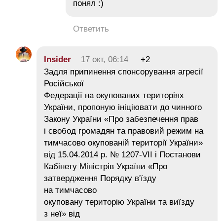
понял :)
Ответить
Insider
17 окт, 06:14
+2
Задля припинення спонсорування агресії
Російської
Федерації на окупованих територіях
України, пропоную ініціювати до чинного
Закону України «Про забезпечення прав
і свобод громадян та правовий режим на
тимчасово окупованій території України»
від 15.04.2014 р. № 1207-VII і Постанови
Кабінету Міністрів України «Про
затвердження Порядку в'їзду
на тимчасово
окуповану територію України та виїзду
з неї» від