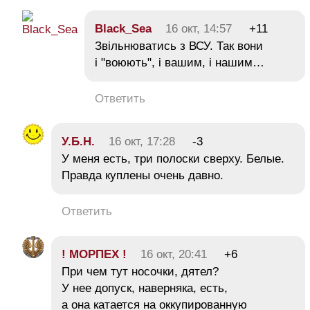
Black_Sea
16 окт, 14:57
+11
Звільнюватись з ВСУ. Так вони
і "воюють", і вашим, і нашим…
Ответить
У.Б.Н.
16 окт, 17:28
-3
У меня есть, три полоски сверху. Белые.
Правда куплены очень давно.
Ответить
! МОРПЕХ !
16 окт, 20:41
+6
При чем тут носочки, дятел?
У нее допуск, наверняка, есть,
а она катается на оккупированную