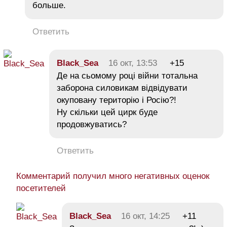
больше.
Ответить
Black_Sea
16 окт, 13:53
+15
Де на сьомому році війни тотальна
заборона силовикам відвідувати
окуповану територію і Росію?!
Ну скільки цей цирк буде
продовжуватись?
Ответить
Комментарий получил много негативных оценок
посетителей
Black_Sea
16 окт, 14:25
+11