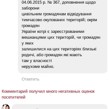
04.06.2015 р. № 367, доповнення щодо
заборони
цивільним громадянам відвідування
тимчасово окупованих територій; окрім
громадян
України котрі є зареєстрованими
мешканцями цих територій, чи громадян
у яких
залишилися на цих територіях близькі
родичі, або громадян які мають
там у власності
нерухоме майно.
Ответить
Комментарий получил много негативных оценок
посетителей