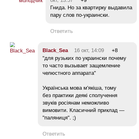
окт, 13:57
+9
Гнида. Но за квартирку выдавила
пару слов по-украински.
Ответить
Black_Sea
16 окт, 14:09
+8
"для рузьких по украински почему
то часто вызывает защемление
челюстного аппарата"
Українська мова м'якіша, тому
без практики деякі сполучення
звуків росіянам неможливо
вимовити. Класичний приклад —
"паляниця". ;)
Ответить