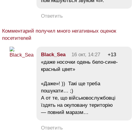
пом'якшуються звуком «і».
Ответить
Комментарий получил много негативных оценок
посетителей
Black_Sea
16 окт, 14:27
+13
«даже носочки одень бело-сине-
красный цвет»
«Даже»! )) Такі ще треба
пошукати… ;)
А от те, що військовослужбовці
їздять на окуповану територію
— повний маразм…
Ответить