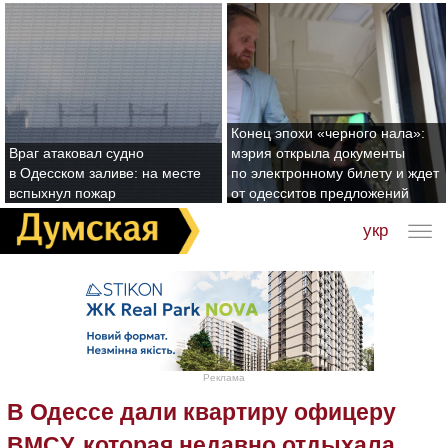
Конец эпохи «черного нала»:
Враг атаковал судно
мэрия открыла документы
в Одесском заливе: на месте
по электронному билету и ждет
вспыхнул пожар
от одесситов предложений
укр
Реклама
В Одессе дали квартиру офицеру
ВМСУ, которая недавно отдыхала