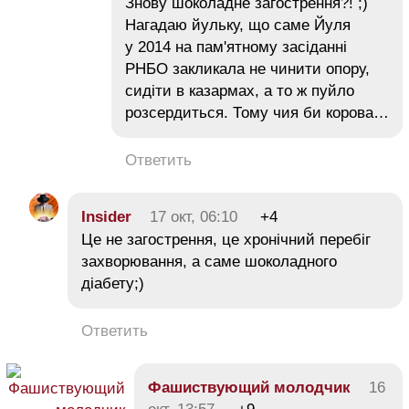
Знову шоколадне загострення?! ;)
Нагадаю йульку, що саме Йуля
у 2014 на пам'ятному засіданні
РНБО закликала не чинити опору,
сидіти в казармах, а то ж пуйло
розсердиться. Тому чия би корова…
Ответить
Insider
17 окт, 06:10
+4
Це не загострення, це хронiчний перебiг
захворювання, а саме шоколадного
дiабету;)
Ответить
Фашиствующий молодчик
16