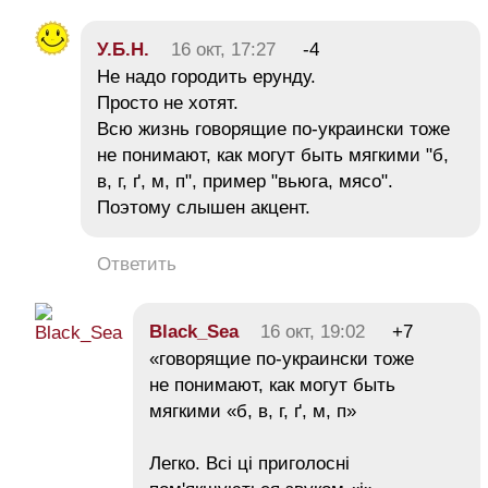
У.Б.Н.
16 окт, 17:27
-4
Не надо городить ерунду.
Просто не хотят.
Всю жизнь говорящие по-украински тоже
не понимают, как могут быть мягкими "б,
в, г, ґ, м, п", пример "вьюга, мясо".
Поэтому слышен акцент.
Ответить
Black_Sea
16 окт, 19:02
+7
«говорящие по-украински тоже
не понимают, как могут быть
мягкими «б, в, г, ґ, м, п»
Легко. Всі ці приголосні