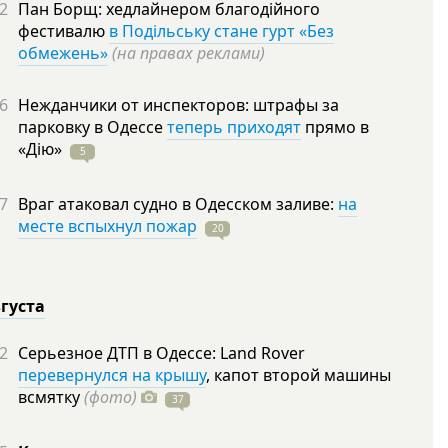
2
Пан Борщ: хедлайнером благодійного
фестивалю
в Подільську стане гурт «Без
обмежень»
(на правах реклами)
6
Нежданчики от инспекторов: штрафы за
парковку в Одессе
теперь приходят
прямо в
«Дію»
5
7
Враг атаковал судно в Одесском заливе:
на
месте вспыхнул пожар
20
вгуста
2
Серьезное ДТП в Одессе: Land Rover
перевернулся на крышу
, капот второй машины
всмятку
(фото)
37