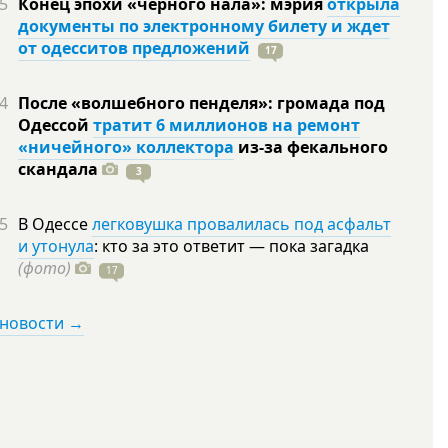
5
Конец эпохи «черного нала»: мэрия
открыла
документы по электронному билету и ждет
от одесситов предложений
17
4
После «волшебного пенделя»: громада под
Одессой
тратит 6 миллионов на ремонт
«ничейного» коллектора
из-за фекального
скандала
3
5
В Одессе
легковушка провалилась под асфальт
и утонула
: кто за это ответит — пока загадка
(фото)
17
 новости →