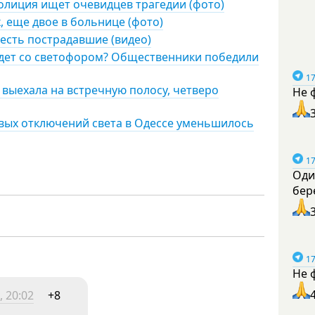
олиция ищет очевидцев трагедии (фото)
, еще двое в больнице (фото)
 есть пострадавшие (видео)
удет со светофором? Общественники победили
17
 выехала на встречную полосу, четверо
Не 
овых отключений света в Одессе уменьшилось
17
Оди
бер
17
Не 
, 20:02
+8