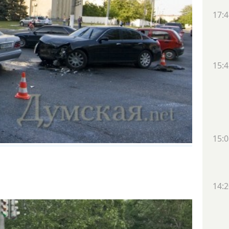
17:4
15:4
15:0
14:2