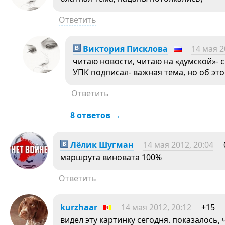
Ответить
Виктория Писклова
14 мая 2
читаю новости, читаю на «думской»- 
УПК подписал- важная тема, но об это
Ответить
8 ответов →
Лёлик Шугман
14 мая 2012, 20:04
маршрута виновата 100%
Ответить
kurzhaar
14 мая 2012, 20:12
+15
видел эту картинку сегодня. показалось,