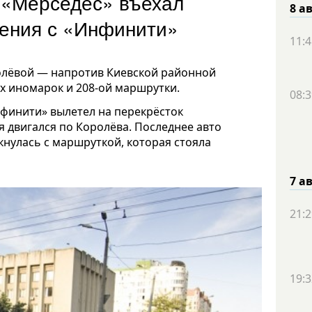
 «Мерседес» въехал
8 а
овения с «Инфинити»
11:4
полёвой — напротив Киевской районной
х иномарок и 208-ой маршрутки.
08:3
финити» вылетел на перекрёсток
мя двигался по Королёва. Последнее авто
кнулась с маршруткой, которая стояла
7 а
21:2
19:3