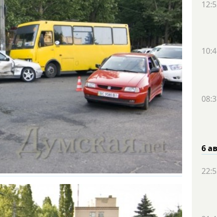
12:5
10:4
08:3
6 а
22:5