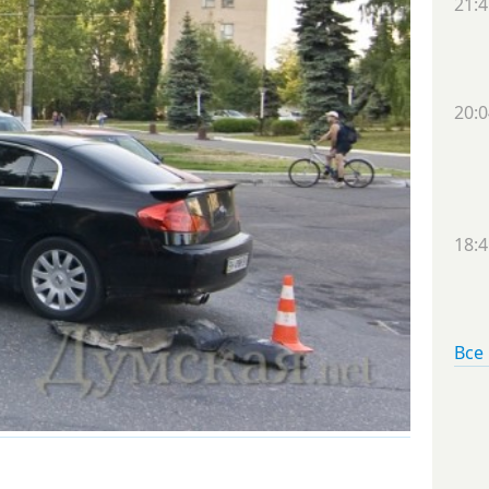
21:4
20:0
18:4
Все