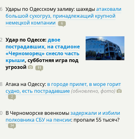
6
Удары по Одесскому заливу: шахеды
атаковали
большой сухогруз, принадлежащий крупной
немецкой компании
6
2
Удар по Одессе:
двое
пострадавших, на стадионе
«Черноморец» снесло часть
крыши
, субботняя игра под
угрозой
11
8
Атака на Одессу:
в городе прилет, в море горит
судно, есть пострадавшие
(обновлено, фото)
2
0
В Черноморске военкомы
задержали и избили
полковника СБУ на пенсии
: пропали 55
тысяч?
34