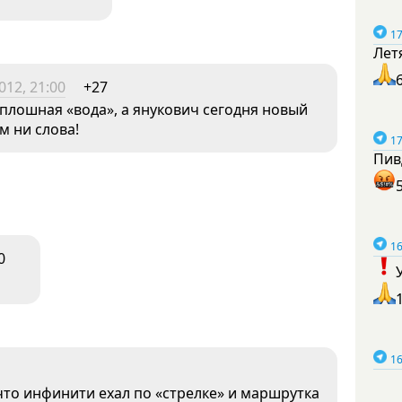
17
Лет
012, 21:00
+27
сплошная «вода», а янукович сегодня новый
м ни слова!
17
Пив
16
0
16
 что инфинити ехал по «стрелке» и маршрутка