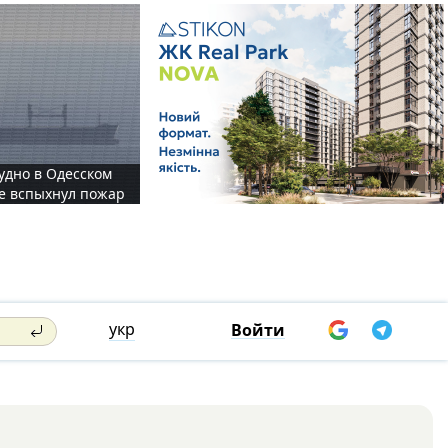
судно в Одесском
те вспыхнул пожар
укр
Войти