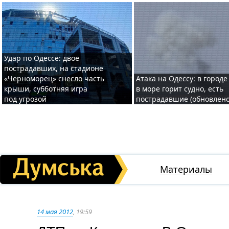
Удар по Одессе: двое
пострадавших, на стадионе
«Черноморец» снесло часть
Атака на Одессу: в городе
крыши, субботняя игра
в море горит судно, есть
под угрозой
пострадавшие (обновлено
Материалы
14 мая 2012
, 19:59