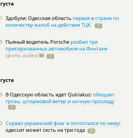
вгуста
1
Здобули: Одесская область
первая в стране по
количеству жалоб на действия ТЦК
1
9
Пьяный водитель Porsche
разбил три
припаркованных автомобиля на Фонтане
(фото, видео)
7
вгуста
9
В Одесскую область идет Quiriakus:
обещает
грозы, штормовой ветер и ночную прохладу
9
2
Сорвал украинский флаг и потоптался по нему
:
одессит может сесть на три
года
24