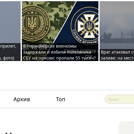
 прилет,
В Черноморске военкомы
задержали и избили полковника
Враг атаковал 
, фото)
СБУ на пенсии: пропали 55 тысяч?
заливе: на мес
Архив
Топ