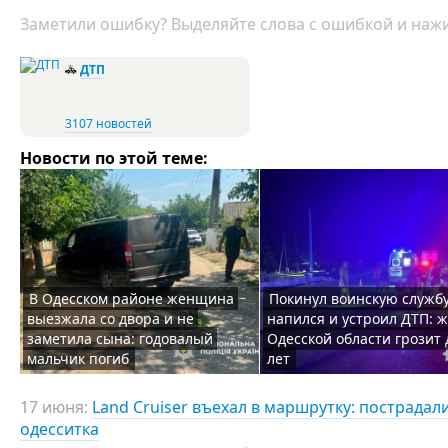
Заметили ошибку? Выделяйте слова с ошибкой и нажи
🚓
ДТП
3107 новостей
Новости по этой теме:
В Одесском районе женщина
Покинул воинскую службу
выезжала со двора и не
напился и устроил ДТП: 
заметила сына: годовалый
Одесской области грозит 
мальчик погиб
лет
17 июня:
Land Cruiser въехал в маршрутку: пострадал
одесситка