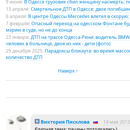
9 июня:
В Одессе грузовик сбил женщину насмерть: п
13 апреля:
Смертельное ДТП в Одессе: двое погибших
6 апреля:
В центре Одессы Mercedes влетел в скорую:
7 февраля:
Опасный переход на одесском Фонтане б
мэрию в суде, но не до конца
23 января:
ДТП на трассе Одесса-Рени: водитель BMW
человек в больнице, двое из них - дети (фото)
29 декабря 2025:
Парадоксы блэкаута: во время масс
количество ДТП
Наверх ↑
Виктория Писклова
14 мая 2012
блатная тема; пацаны потолкались)