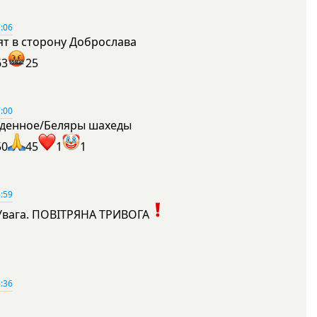
:06
ят в сторону Доброслава
63
25
:00
денное/Беляры шахеды
50
45
1
1
:59
Увага. ПОВІТРЯНА ТРИВОГА
1
:36