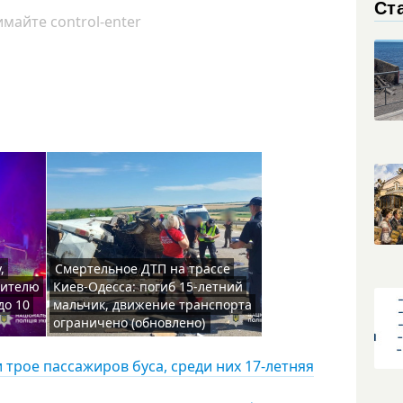
Ст
майте control-enter
,
Смертельное ДТП на трассе
жителю
Киев-Одесса: погиб 15-летний
до 10
мальчик, движение транспорта
ограничено (обновлено)
и трое пассажиров буса, среди них 17-летняя