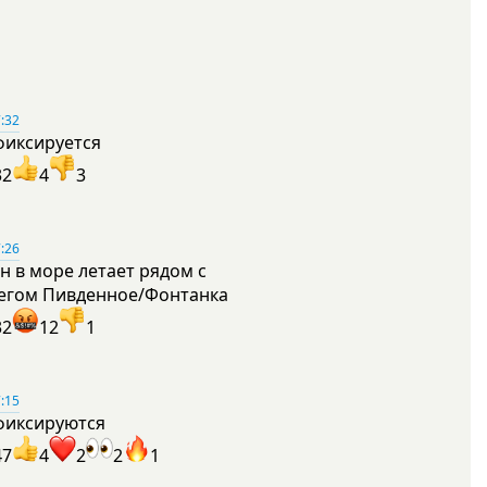
:32
фиксируется
32
4
3
:26
н в море летает рядом с
егом Пивденное/Фонтанка
32
12
1
:15
фиксируются
47
4
2
2
1