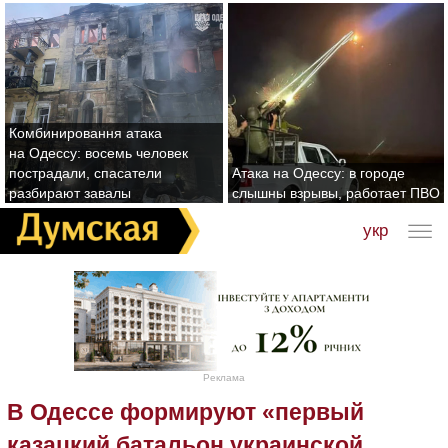
Комбинировання атака
на Одессу: восемь человек
пострадали, спасатели
Атака на Одессу: в городе
разбирают завалы
слышны взрывы, работает ПВО
укр
Реклама
В Одессе формируют «первый
казацкий батальон украинской