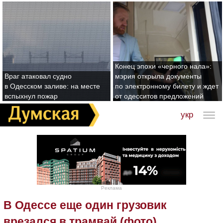
Конец эпохи «черного нала»:
Враг атаковал судно
мэрия открыла документы
в Одесском заливе: на месте
по электронному билету и ждет
вспыхнул пожар
от одесситов предложений
укр
Реклама
В Одессе еще один грузовик
врезался в трамвай (фото)