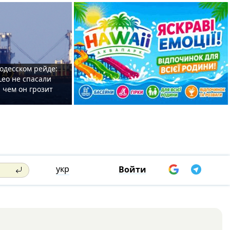
одесском рейде:
Leo не спасали
 чем он грозит
укр
Войти