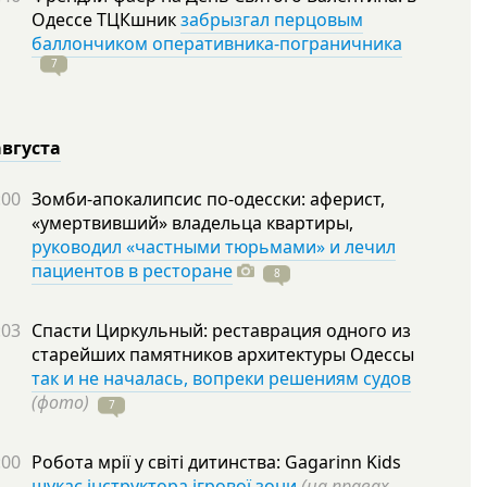
Одессе ТЦКшник
забрызгал перцовым
баллончиком оперативника-пограничника
7
августа
:00
Зомби-апокалипсис по-одесски: аферист,
«умертвивший» владельца квартиры,
руководил «частными тюрьмами» и лечил
пациентов в ресторане
8
:03
Спасти Циркульный: реставрация одного из
старейших памятников архитектуры Одессы
так и не началась, вопреки решениям судов
(фото)
7
:00
Робота мрії у світі дитинства: Gagarinn Kids
шукає інструктора ігрової зони
(на правах