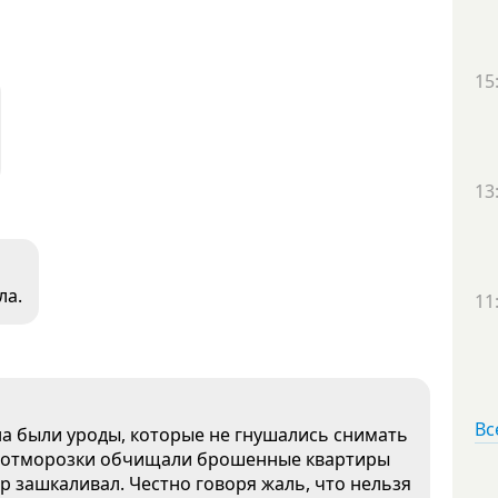
15
13
ла.
11
Вс
ена были уроды, которые не гнушались снимать
 же отморозки обчищали брошенные квартиры
тр зашкаливал. Честно говоря жаль, что нельзя