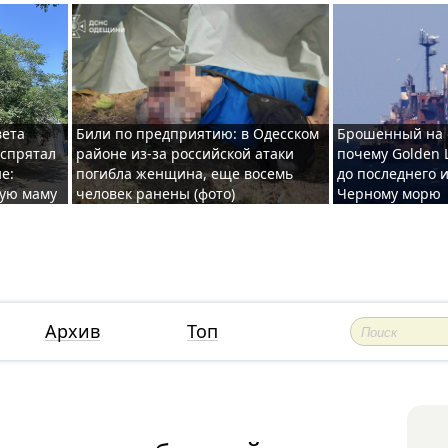
вета
Били по предприятию: в Одесском
Брошенный на 
 спрятал
районе из-за российской атаки
почему Golden 
е:
погибла женщина, еще восемь
до последнего и
ную маму
человек ранены (фото)
Черному морю
Архив
Топ