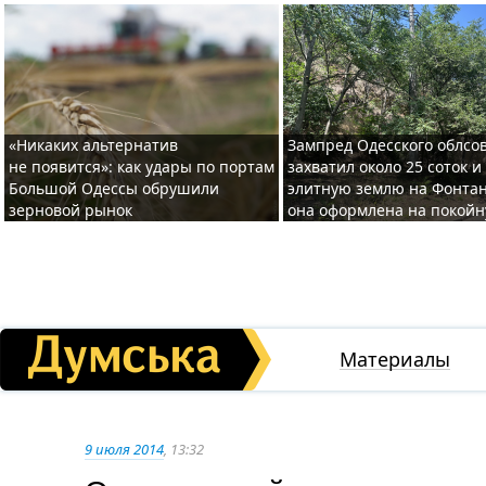
«Никаких альтернатив
Зампред Одесского облсо
не появится»: как удары по портам
захватил около 25 соток и
Большой Одессы обрушили
элитную землю на Фонтан
зерновой рынок
она оформлена на покой
Материалы
9 июля 2014
, 13:32