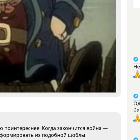
Не
Од
бе
но поинтереснее. Когда закончится война —
 Сформировать из подобной шоблы