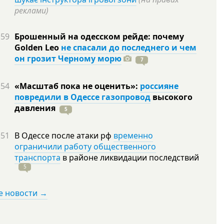
реклами)
:59
Брошенный на одесском рейде: почему
Golden Leo
не спасали до последнего и чем
он грозит Черному морю
7
:54
«Масштаб пока не оценить»:
россияне
повредили в Одессе газопровод
высокого
давления
5
:51
В Одессе после атаки рф
временно
ограничили работу общественного
транспорта
в районе ликвидации
последствий
5
е новости →