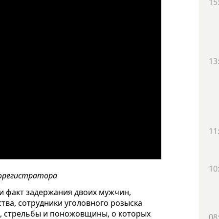
15
13
11
10
еорегистратора
ли
факт задержания двоих мужчин
,
тва,
сотрудники уголовного розыска
м, стрельбы и поножовщины, о которых
08