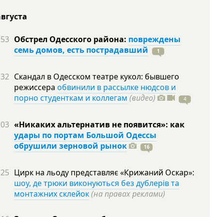
августа
:53
Обстрел Одесского района:
повреждены
семь домов, есть пострадавший
1
:32
Скандал в Одесском театре кукол: бывшего
режиссера
обвинили в рассылке нюдсов и
порно студенткам и коллегам
(видео)
4
:03
«Никаких альтернатив не появится»: как
удары по портам Большой Одессы
обрушили зерновой рынок
16
:25
Цирк на льоду представляє «Крижаний Оскар»:
шоу, де трюки виконуються без дублерів та
монтажних склейок
(на правах реклами)