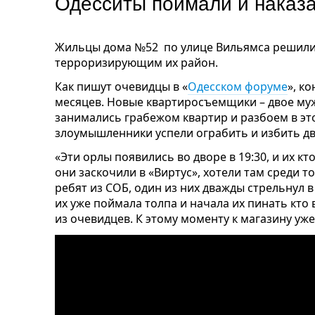
Одесситы поймали и наказа
Жильц
ы дома №52 по улице Вильямса решили 
терроризирующим их район.
Как пишут очевидцы в «
Одесском форуме
», к
месяцев. Новые квартиросъемщики – двое му
занимались грабежом квартир и разбоем в эт
злоумышленники успели ограбить и избить дв
«Эти орлы появились во дворе в 19:30, и их кт
они заскочили в «Виртус», хотели там среди т
ребят из СОБ, один из них дважды стрельнул 
их уже поймала толпа и начала их пинать кто 
из очевидцев. К этому моменту к магазину уж