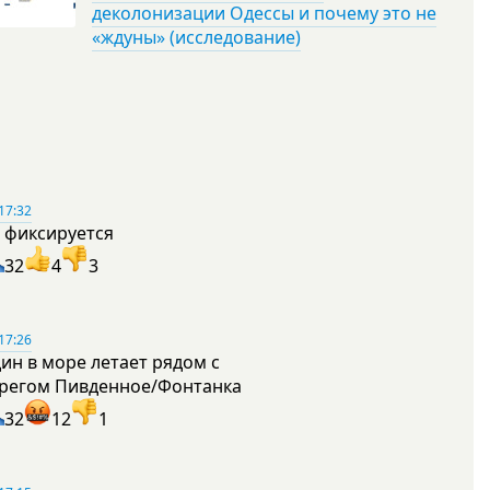
деколонизации Одессы и почему это не
«ждуны» (исследование)
17:32
 фиксируется
32
4
3
17:26
ин в море летает рядом с
регом Пивденное/Фонтанка
32
12
1