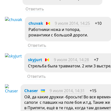
Ответить
chuvak
9 июля 2014, 14:25
+10
Работники ножа и топора,
романтики с большой дороги.
Ответить
skyjurt
9 июля 2014, 14:28
+7
Стрельба была травматом. 2 или 3 выстре
Ответить
Chaser
9 июля 2014, 14:31
+15
Ой, да какие дружки -бросьте! Во все врем
сапоги с павших на поле боя и.т.д. Такие
в Припяти, ещё в те года, когда там дозиме