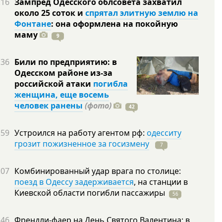
:16
Зампред Одесского облсовета захватил
около 25 соток и
спрятал элитную землю на
Фонтане
: она оформлена на покойную
маму
9
:36
Били по предприятию: в
Одесском районе из-за
российской атаки
погибла
женщина, еще восемь
человек ранены
(фото)
42
:59
Устроился на работу агентом рф:
одесситу
грозит пожизненное за госизмену
7
:07
Комбинированный удар врага по столице:
поезд в Одессу задерживается
, на станции в
Киевской области погибли
пассажиры
56
:46
Френдли-фаер на День Святого Валентина: в