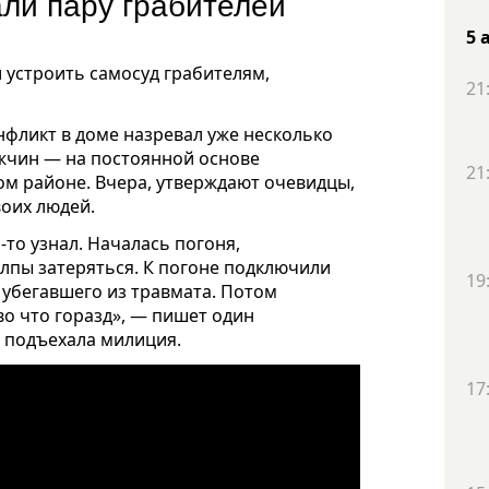
ли пару грабителей
5 
устроить самосуд грабителям,
21
онфликт в доме назревал уже несколько
жчин — на постоянной основе
21
ом районе. Вчера, утверждают очевидцы,
оих людей.
о-то узнал. Началась погоня,
олпы затеряться. К погоне подключили
19
в убегавшего из травмата. Потом
во что горазд», — пишет один
е подъехала милиция.
17