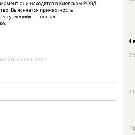
 момент они находятся в Киевском РОВД.
тво. Выясняется причастность
еступлений», — сказал
нко.
4 
22
майте control-enter
20
18