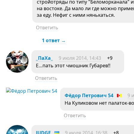
стройотряды по типу "Беломорканала" и
на востоке. Да мало ли где можно при
за еду. Нефиг с ними нянькаться.
Ответить
1 ответ →
_ПаХа_
9 июля 2014, 14:43
+9
Е…пать этот чмошник Губарев!!
Ответить
Фёдор Петрович 54
9 
На Куликовом нет палаток-во
Ответить
JUDGE
9 июля 2014, 16:38
+8