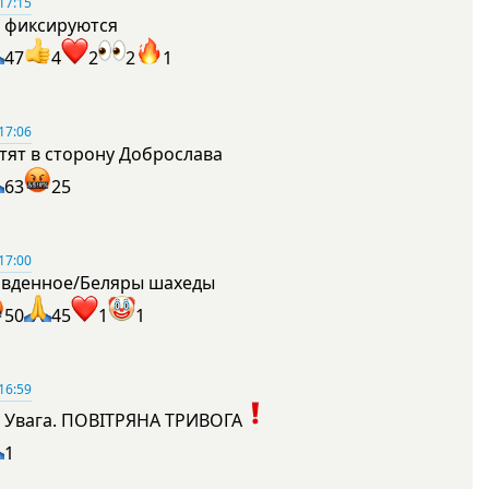
17:15
 фиксируются
47
4
2
2
1
17:06
тят в сторону Доброслава
63
25
17:00
вденное/Беляры шахеды
50
45
1
1
16:59
Увага. ПОВІТРЯНА ТРИВОГА
1