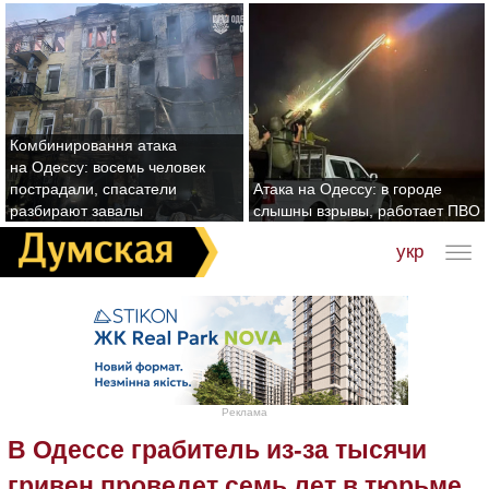
Комбинировання атака
на Одессу: восемь человек
пострадали, спасатели
Атака на Одессу: в городе
разбирают завалы
слышны взрывы, работает ПВО
укр
Реклама
В Одессе грабитель из-за тысячи
гривен проведет семь лет в тюрьме