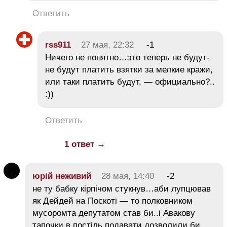
Ответить
rss911
27 мая, 22:32
-1
Ничего не понятно…это теперь не будут-
не будут платить взятки за мелкие кражи,
или таки платить будут, — официально?..
:))
Ответить
1 ответ →
юрій неживий
28 мая, 14:40
-2
не ту бабку кірпічом стукнув…аби лупцював
як Дейдей на Поскоті — то полковником
мусоромта депутатом став би..і Авакову
тапочки в постіль подавати дозволили би..