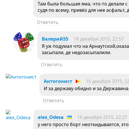
Там была большая яма, что-то делали с 
судя по всему, привёз для нее асфальт, 
Ответить
Валерий55
16 декабря 2015, 22:57
Я уж подумал что на Арнаутской,оказа
засыпали, де недозасыпалили.
Ответить
Антогонист
16 декабря 2015, 2
И за державу обидно и за Державина
Ответить
alex_Odesa
16 декабря 2015, 22:27
у него просто борт неоткидывается, эт