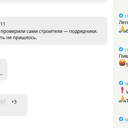
17
Лет
+11
 проверили сами строители — подрядчики.
ть не пришлось.
17
Пив
я…
16
:57
+3
16