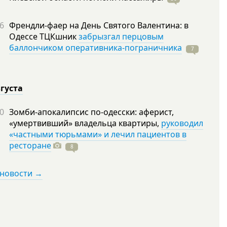
6
Френдли-фаер на День Святого Валентина: в
Одессе ТЦКшник
забрызгал перцовым
баллончиком оперативника-пограничника
7
вгуста
0
Зомби-апокалипсис по-одесски: аферист,
«умертвивший» владельца квартиры,
руководил
«частными тюрьмами» и лечил пациентов в
ресторане
8
 новости →