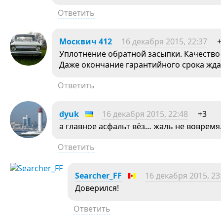
Ответить
Москвич 412
16 декабря 2015, 22:37
Уплотнение обратной засыпки. Качество
Даже окончание гарантийного срока жда
Ответить
dyuk
16 декабря 2015, 22:48
+3
а главное асфальт вёз… жаль не воврем
Ответить
Searcher_FF
16 декабря 2015, 23
Доверился!
Ответить