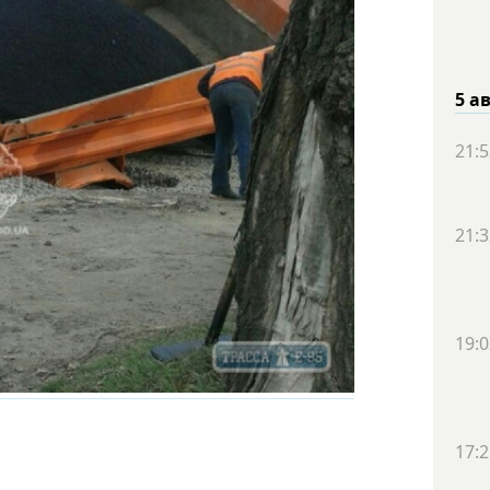
5 а
21:5
21:3
19:0
17:2