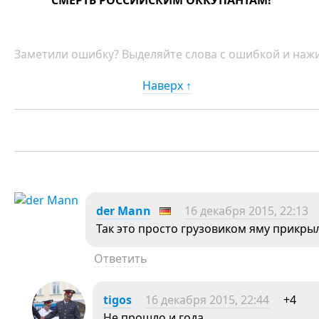
СМЕРТЬ РОССИЙСКИМ ОККУПАНТАМ!
Заметили ошибку? Выделяйте слова с ошибкой и нажи
Наверх ↑
der Mann
16 декабря 2015, 22:13
Так это просто грузовиком яму прикрыл
Ответить
tigos
16 декабря 2015, 22:44
+4
Не прошло и года…