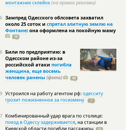
монтажних склейок
(на правах реклами)
6
Зампред Одесского облсовета захватил
около 25 соток и
спрятал элитную землю на
Фонтане
: она оформлена на покойную
маму
10
6
Били по предприятию: в
Одесском районе из-за
российской атаки
погибла
женщина, еще восемь
человек ранены
(фото)
43
9
Устроился на работу агентом рф:
одесситу
грозит пожизненное за госизмену
7
7
Комбинированный удар врага по столице:
поезд в Одессу задерживается
, на станции в
Киевской области погибли
пассажиры
56