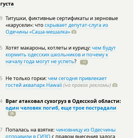
вгуста
9
Титушки, фиктивные сертификаты и зерновые
«карусели»: что
скрывает депутат-слуга из
Одечины «Саша-мешалка»
5
Хотят макароны, котлеты и курицу:
чем будут
кормить одесских школьников и почему к
началу года могут не успеть
?
10
5
Не только горки:
чем сегодня привлекает
гостей аквапарк Hawaii
(на правах рекламы)
4
Враг атаковал сухогруз в Одесской области:
один человек погиб, еще трое пострадали
25
7
Попалась на взятке:
чиновницу из Одесчины
отправили в СИЗО
с правом внесения залога