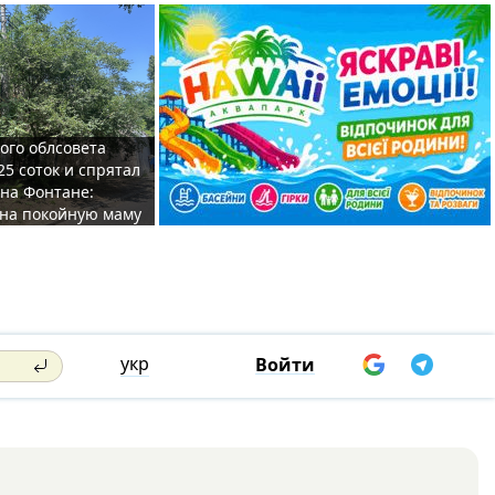
ого облсовета
25 соток и спрятал
на Фонтане:
на покойную маму
укр
Войти