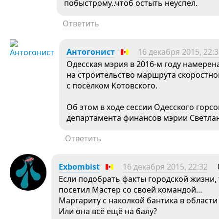
побыстрому..чтоб остыть неуспел.
Ответить
Антогонист
16 декабря 2015, 22:
Одесская мэрия в 2016-м году намерен
на строительство маршрута скоростно
с посёлком Котовского.
Об этом в ходе сессии Одесского горс
департамента финансов мэрии Светлан
Ответить
Exbombist
16 декабря 2015, 22:32
Если подобрать факты городской жизни, 
посетил Мастер со своей командой…
Маргариту с наколкой бантика в области
Или она всё ещё на балу?