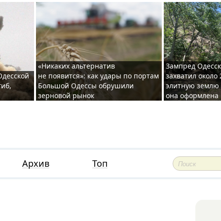
«Никаких альтернатив
Зампред Одесск
 Одесской
не появится»: как удары по портам
захватил около 
гиб,
Большой Одессы обрушили
элитную землю 
зерновой рынок
она оформлена 
Архив
Топ