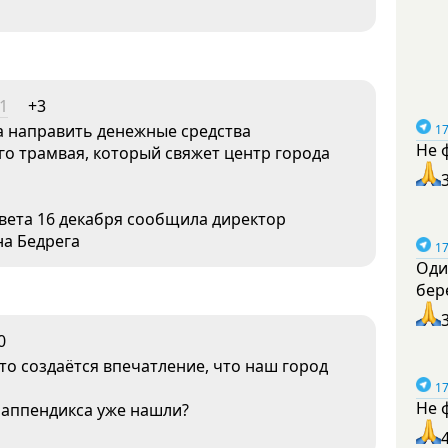
31
+3
а направить денежные средства
17
Не 
го трамвая, который свяжет центр города
овета 16 декабря сообщила директор
а Бедрега
17
Оди
бер
0
то создаётся впечатление, что наш город
17
Не 
 аппендикса уже нашли?