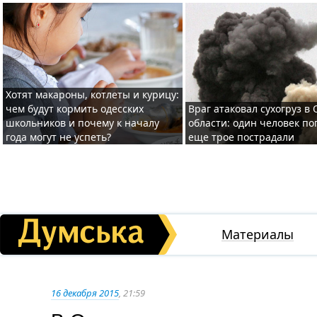
Хотят макароны, котлеты и курицу:
чем будут кормить одесских
Враг атаковал сухогруз в
школьников и почему к началу
области: один человек по
года могут не успеть?
еще трое пострадали
Материалы
16 декабря 2015
, 21:59