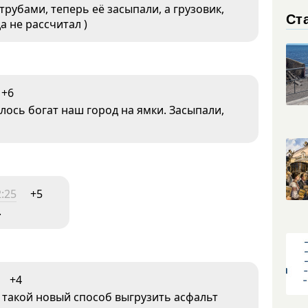
трубами, теперь её засыпали, а грузовик,
Ст
да не рассчитал )
+6
лось богат наш город на ямки. Засыпали,
2:25
+5
.
+4
о такой новый способ выгрузить асфальт