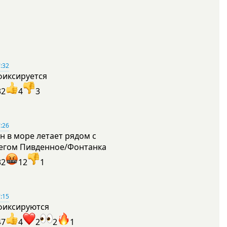
:32
фиксируется
32
4
3
:26
н в море летает рядом с
егом Пивденное/Фонтанка
32
12
1
:15
фиксируются
47
4
2
2
1