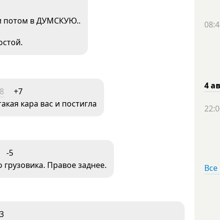
и потом в ДУМСКУЮ..
08:4
остой.
4 а
58
+7
такая кара вас и постигла
22:0
-5
 грузовика. Правое заднее.
Все
3