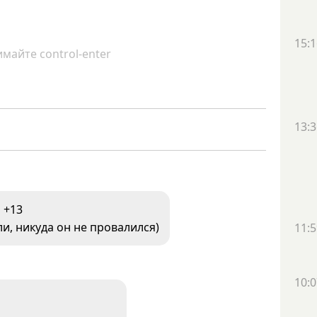
15:1
майте control-enter
13:3
+13
и, никуда он не провалился)
11:5
10:0