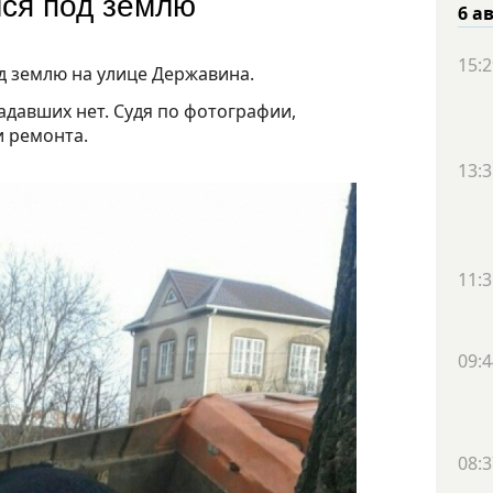
лся под землю
6 а
15:2
од землю
на улице Державина.
адавших нет. Судя по фотографии,
и ремонта.
13:3
11:3
09:4
08:3