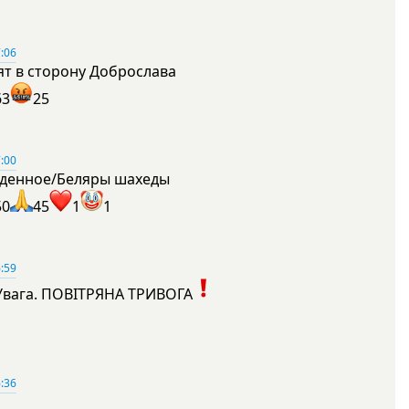
:06
ят в сторону Доброслава
63
25
:00
денное/Беляры шахеды
50
45
1
1
:59
Увага. ПОВІТРЯНА ТРИВОГА
1
:36