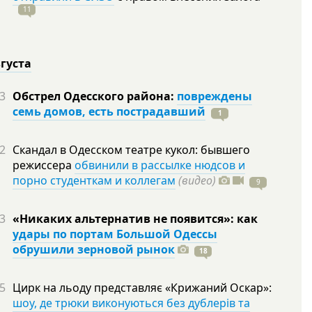
11
вгуста
3
Обстрел Одесского района:
повреждены
семь домов, есть пострадавший
1
2
Скандал в Одесском театре кукол: бывшего
режиссера
обвинили в рассылке нюдсов и
порно студенткам и коллегам
(видео)
9
3
«Никаких альтернатив не появится»: как
удары по портам Большой Одессы
обрушили зерновой рынок
18
5
Цирк на льоду представляє «Крижаний Оскар»:
шоу, де трюки виконуються без дублерів та