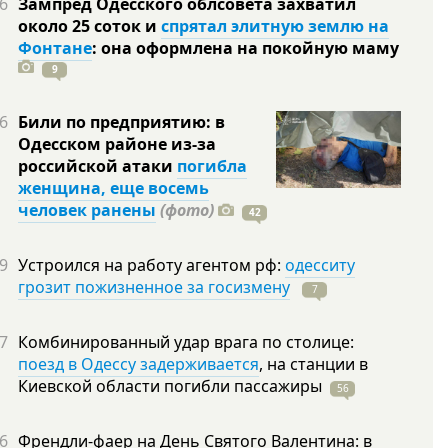
6
Зампред Одесского облсовета захватил
около 25 соток и
спрятал элитную землю на
Фонтане
: она оформлена на покойную
маму
9
6
Били по предприятию: в
Одесском районе из-за
российской атаки
погибла
женщина, еще восемь
человек ранены
(фото)
42
9
Устроился на работу агентом рф:
одесситу
грозит пожизненное за госизмену
7
7
Комбинированный удар врага по столице:
поезд в Одессу задерживается
, на станции в
Киевской области погибли
пассажиры
56
6
Френдли-фаер на День Святого Валентина: в