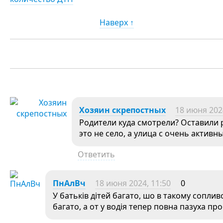
Наверх ↑
Хозяин скрепостных
18 июня 2024
Родители куда смотрели? Оставили 
это не село, а улица с очень актив
Ответить
ПнАлВч
18 июня 2024, 11:50
0
У батьків дітей багато, шо в такому соплив
багато, а от у водія тепер повна пазуха пр