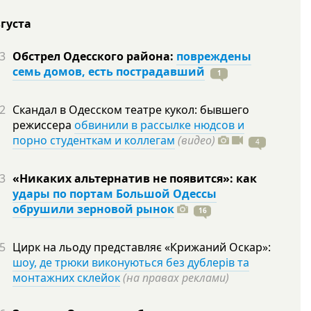
вгуста
3
Обстрел Одесского района:
повреждены
семь домов, есть пострадавший
1
2
Скандал в Одесском театре кукол: бывшего
режиссера
обвинили в рассылке нюдсов и
порно студенткам и коллегам
(видео)
4
3
«Никаких альтернатив не появится»: как
удары по портам Большой Одессы
обрушили зерновой рынок
16
5
Цирк на льоду представляє «Крижаний Оскар»:
шоу, де трюки виконуються без дублерів та
монтажних склейок
(на правах реклами)