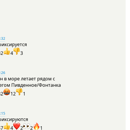
:32
фиксируется
32
4
3
:26
н в море летает рядом с
егом Пивденное/Фонтанка
32
12
1
:15
фиксируются
47
4
2
2
1