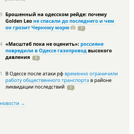
9
Брошенный на одесском рейде: почему
Golden Leo
не спасали до последнего и чем
он грозит Черному морю
7
4
«Масштаб пока не оценить»:
россияне
повредили в Одессе газопровод
высокого
давления
5
1
В Одессе после атаки рф
временно ограничили
работу общественного транспорта
в районе
ликвидации
последствий
5
 новости →