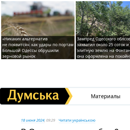
«Никаких альтернатив
Зампред Одесского облсо
не появится»: как удары по портам
захватил около 25 соток и
Большой Одессы обрушили
элитную землю на Фонтан
зерновой рынок
она оформлена на покой
Материалы
18 июня 2024
, 09:29
Читати українською