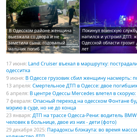
В Одесском районе женщина
Покинул воинскую службу
выезжала со двора и не
напился и устроил ДТП: 
заметила сына: годовалый
Одесской области грозит 
мальчик погиб
лет
17 июня:
Land Cruiser въехал в маршрутку: пострадал
одесситка
9 июня:
В Одессе грузовик сбил женщину насмерть: п
13 апреля:
Смертельное ДТП в Одессе: двое погибших
6 апреля:
В центре Одессы Mercedes влетел в скорую:
7 февраля:
Опасный переход на одесском Фонтане б
мэрию в суде, но не до конца
23 января:
ДТП на трассе Одесса-Рени: водитель BMW
человек в больнице, двое из них - дети (фото)
29 декабря 2025:
Парадоксы блэкаута: во время масс
количество ДТП