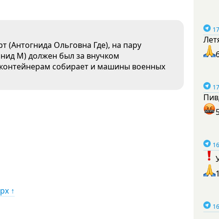
17
Лет
т (Антогнида Ольговна Где), на пару
ид М) должен был за внучком
о контейнерам собирает и машины военных
17
Пив
16
рх ↑
16