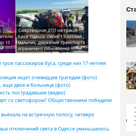
Ст
,
Смертельное ДТП на трассе
жителю
Киев-Одесса: погиб 15-летний
до 10
мальчик, движение транспорта
ограничено (обновлено)
и трое пассажиров буса, среди них 17-летняя
олиция ищет очевидцев трагедии (фото)
, еще двое в больнице (фото)
 есть пострадавшие (видео)
удет со светофором? Общественники победили
 выехала на встречную полосу, четверо
овых отключений света в Одессе уменьшилось