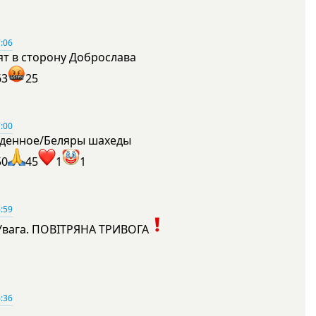
:06
ят в сторону Доброслава
63
25
:00
денное/Беляры шахеды
50
45
1
1
:59
Увага. ПОВІТРЯНА ТРИВОГА
1
:36