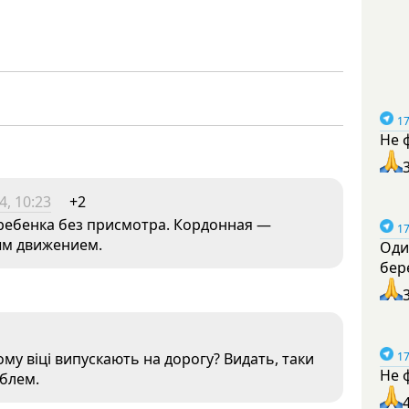
17
Не 
, 10:23
+2
ребенка без присмотра. Кордонная —
17
ным движением.
Оди
бер
17
ому віці випускають на дорогу? Видать, таки
Не 
облем.