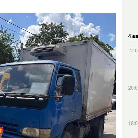
4 а
22:0
20:0
18:0