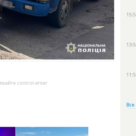
15:5
13:5
11:5
майте control-enter
Все