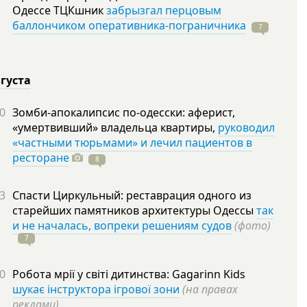
Одессе ТЦКшник
забрызгал перцовым
баллончиком оперативника-пограничника
7
вгуста
0
Зомби-апокалипсис по-одесски: аферист,
«умертвивший» владельца квартиры,
руководил
«частными тюрьмами» и лечил пациентов в
ресторане
8
3
Спасти Циркульный: реставрация одного из
старейших памятников архитектуры Одессы
так
и не началась, вопреки решениям судов
(фото)
7
0
Робота мрії у світі дитинства: Gagarinn Kids
шукає інструктора ігрової зони
(на правах
реклами)