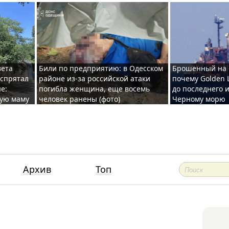
вета
Били по предприятию: в Одесском
Брошенный на 
 спрятал
районе из-за российской атаки
почему Golden 
е:
погибла женщина, еще восемь
до последнего и
ную маму
человек ранены (фото)
Черному морю
Архив
Топ