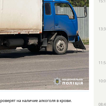
15:1
13:3
11:5
10:0
роверят на наличие алкоголя в крови.
08:4