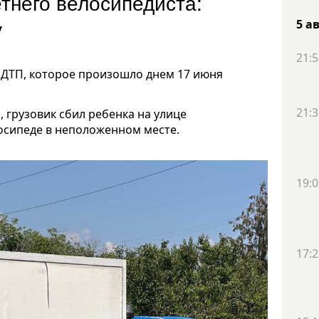
етнего велосипедиста:
цу
5 а
21:5
 ДТП, которое произошло днем 17 июня
21:3
 грузовик сбил ребенка на улице
лосипеде в неположенном месте.
19:0
17:2