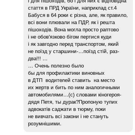
і для пішоходів, бо і для них є відповідна
стаття в ПРД України, наприклад ст.4
Бабуся в 64 роки є різна, але, як правило,
всі вони плювали на ПДР, як і решта
пішоходів. Вона могла просто раптово
і не обов'язково бігом пертися куди
і як завгодно перед транспортом, який
не поїзд у старшини-…поїзд стій, раз-
два!!! …
… Очень полезно было
бы для профилактики виновных
в ДТП водителей ставить на место
их жертв и бить по ним аналогичными
автомобилями…(с) словами кіногероя-
дядя Петя, ты дурак?Пропоную тупих
адвокатів саджати в тюрму, поки
не вивчать всі закони і не стануть
розумнішими.