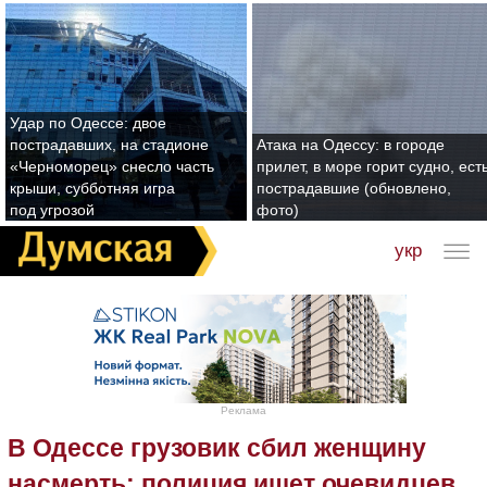
Удар по Одессе: двое
пострадавших, на стадионе
Атака на Одессу: в городе
«Черноморец» снесло часть
прилет, в море горит судно, ест
крыши, субботняя игра
пострадавшие (обновлено,
под угрозой
фото)
укр
Реклама
В Одессе грузовик сбил женщину
насмерть: полиция ищет очевидцев