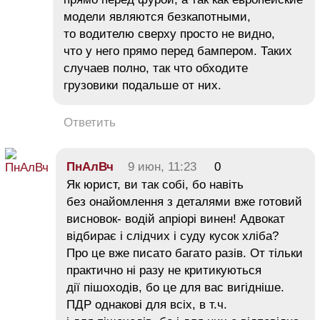
модели являются безкапотными,
то водителю сверху просто не видно,
что у него прямо перед бампером. Таких
случаев полно, так что обходите
грузовики подальше от них.
Ответить
ПнАлВч
9 июн, 11:23
0
Як юрист, ви так собі, бо навіть
без онайомлення з деталями вже готовий
висновок- водій апріорі винен! Адвокат
відбирає і слідчих і суду кусок хліба?
Про це вже писато багато разів. От тільки
практично ні разу не критикуються
дії пішоходів, бо це для вас вигідніше.
ПДР однакові для всіх, в т.ч.