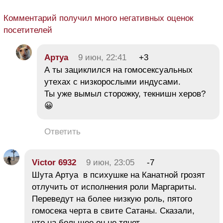
Комментарий получил много негативных оценок
посетителей
Aртуа
9 июн, 22:41
+3
А ты зациклился на гомосексуальных
утехах с низкорослыми индусами.
Ты уже вымыл сторожку, текнишн херов?
😀
Ответить
Victor 6932
9 июн, 23:05
-7
Шута Артуа в психушке на Канатной грозят
отлучить от исполнения роли Маргариты.
Переведут на более низкую роль, пятого
гомосека черта в свите Сатаны. Сказали,
что на большее он не тянет.