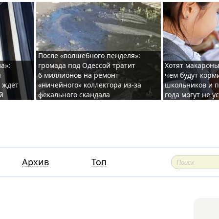
После «волшебного пенделя»:
а»:
громада под Одессой тратит
Хотят макароны
ы
6 миллионов на ремонт
чем будут корм
и ждет
«ничейного» коллектора из-за
школьников и п
й
фекального скандала
года могут не у
Архив
Топ