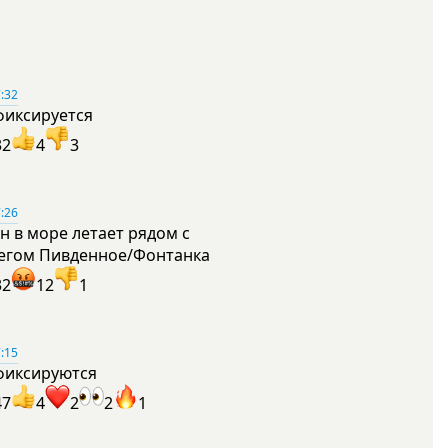
:32
фиксируется
32
4
3
:26
н в море летает рядом с
егом Пивденное/Фонтанка
32
12
1
:15
фиксируются
47
4
2
2
1