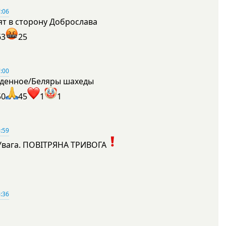
:06
ят в сторону Доброслава
63
25
:00
денное/Беляры шахеды
50
45
1
1
:59
Увага. ПОВІТРЯНА ТРИВОГА
1
:36