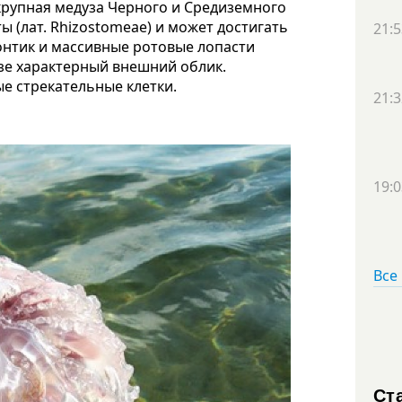
крупная медуза Черного и Средиземного
 (лат. Rhizostomeae) и может достигать
21:5
зонтик и массивные ротовые лопасти
зе характерный внешний облик.
е стрекательные клетки.
21:3
19:0
Все
Ст