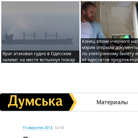
Конец эпохи «черного нал
мэрия открыла документ
Враг атаковал судно в Одесском
по электронному билету 
заливе: на месте вспыхнул пожар
от одесситов предложени
Материалы
15 августа 2013
, 14:18