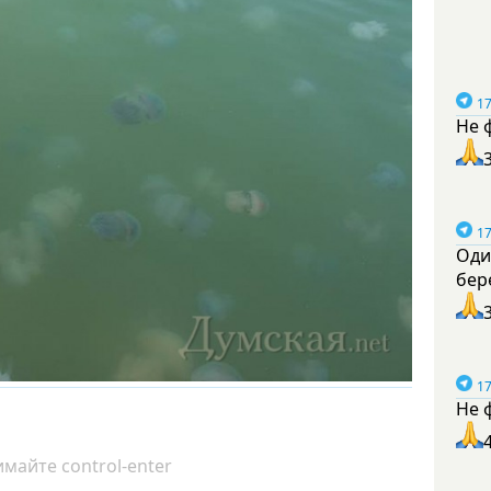
17
Не 
17
Оди
бер
17
Не 
майте control-enter