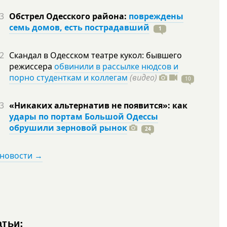
3
Обстрел Одесского района:
повреждены
семь домов, есть пострадавший
1
2
Скандал в Одесском театре кукол: бывшего
режиссера
обвинили в рассылке нюдсов и
порно студенткам и коллегам
(видео)
10
3
«Никаких альтернатив не появится»: как
удары по портам Большой Одессы
обрушили зерновой рынок
24
 новости →
атьи: