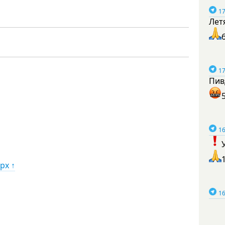
17
Лет
17
Пив
16
рх ↑
16