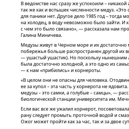
В ведомстве нас сразу же успокоили – никакой 
так же как и вспышек численности медуз. «Это
для паники нет. Другое дело 1985 год – тогда
на холодец, в воду невозможно было зайти. И к
с чем это было связано», — рассказала нам пр
Галина Миничева.
Медузы живут в Черном море и их достаточно 
побережья больше распространен другой их ви
— ушастый ушастик). Но поскольку нынешним 
была достаточно холодной, а это одно из самы
— к нам «прибились» и корнероты.
«В целом они не опасны для человека. Отодви
ее за купол – эта часть у корнерота не ядовит
медузы – это самки, а голубые – самцы», — рас
биологической станции университета им. Мечн
Если вас все же ужалил корнерот, посоветовал
рану следует промыть проточной водой и сма
Ожог может пройти как за час, так и за двое сут