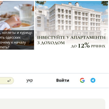
, котлеты и курицу:
ить одесских
очему к началу
спеть?
укр
Войти