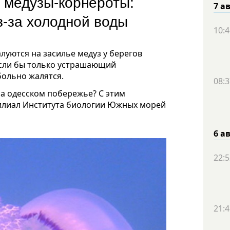
 медузы-корнероты:
7 а
из-за холодной воды
10:4
уются на засилье медуз у берегов
 Если бы только устрашающий
больно жалятся.
08:3
на одесском побережье? С этим
филиал Института биологии Южных морей
6 а
22:5
21:4