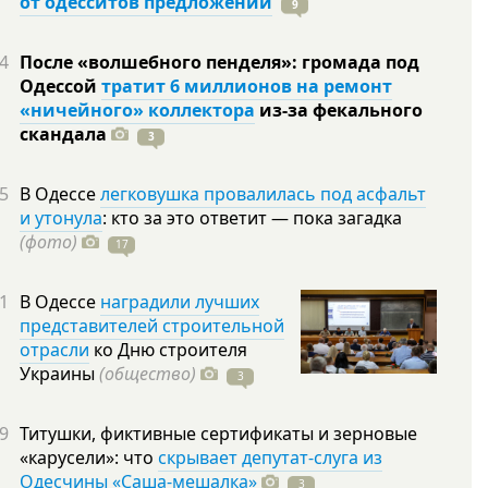
от одесситов предложений
9
4
После «волшебного пенделя»: громада под
Одессой
тратит 6 миллионов на ремонт
«ничейного» коллектора
из-за фекального
скандала
3
5
В Одессе
легковушка провалилась под асфальт
и утонула
: кто за это ответит — пока загадка
(фото)
17
1
В Одессе
наградили лучших
представителей строительной
отрасли
ко Дню строителя
Украины
(общество)
3
9
Титушки, фиктивные сертификаты и зерновые
«карусели»: что
скрывает депутат-слуга из
Одесчины «Саша-мешалка»
3