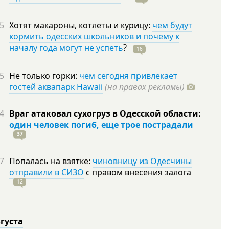
5
Хотят макароны, котлеты и курицу:
чем будут
кормить одесских школьников и почему к
началу года могут не успеть
?
16
5
Не только горки:
чем сегодня привлекает
гостей аквапарк Hawaii
(на правах рекламы)
4
Враг атаковал сухогруз в Одесской области:
один человек погиб, еще трое пострадали
37
7
Попалась на взятке:
чиновницу из Одесчины
отправили в СИЗО
с правом внесения залога
12
вгуста