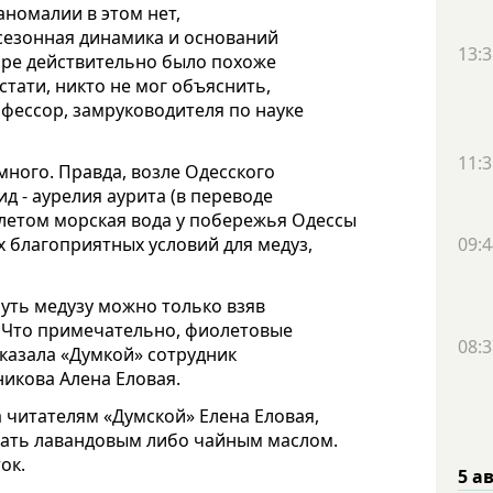
аномалии в этом нет,
 сезонная динамика и оснований
13:3
 море действительно было похоже
стати, никто не мог объяснить,
офессор, замруководителя по науке
11:3
много. Правда, возле Одесского
д - аурелия аурита (в переводе
летом морская вода у побережья Одессы
09:4
х благоприятных условий для медуз,
нуть медузу можно только взяв
а. Что примечательно, фиолетовые
08:3
сказала «Думкой» сотрудник
икова Алена Еловая.
а читателям «Думской» Елена Еловая,
зать лавандовым либо чайным маслом.
ок.
5 а