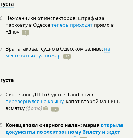
вгуста
6
Нежданчики от инспекторов: штрафы за
парковку в Одессе
теперь приходят
прямо в
«Дію»
1
7
Враг атаковал судно в Одесском заливе:
на
месте вспыхнул пожар
12
вгуста
2
Серьезное ДТП в Одессе: Land Rover
перевернулся на крышу
, капот второй машины
всмятку
(фото)
17
5
Конец эпохи «черного нала»: мэрия
открыла
документы по электронному билету и ждет