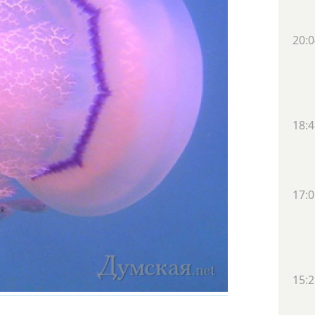
20:0
18:4
17:0
15:2