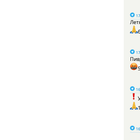
17
Лет
17
Пив
16
16