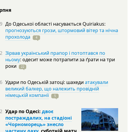
ерпня
9
До Одеської області насувається Quiriakus:
прогнозуються грози, штормовий вітер та нічна
прохолода
4
2
Зірвав український прапор і потоптався по
ньому
: одесит може потрапити за ґрати на три
роки
22
6
Удари по Одеській затоці: шахеди
атакували
великий балкер, що належить провідній
німецькій компанії
5
2
Удар по Одесі:
двоє
постраждалих, на стадіоні
«Чорноморець» знесло
частину даху
, суботній матч