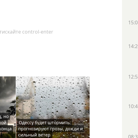
15:0
искайте control-enter
14:2
12:5
10:4
, но
кой
Одессу будет штормить:
 конца
прогнозируют грозы, дожди и
сильный ветер
08:3