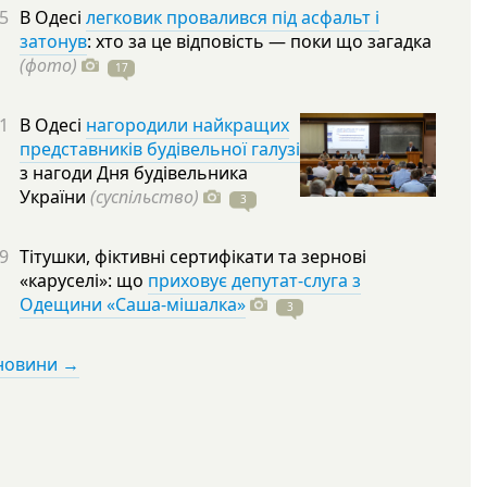
5
В Одесі
легковик провалився під асфальт і
затонув
: хто за це відповість — поки що загадка
(фото)
17
1
В Одесі
нагородили найкращих
представників будівельної галузі
з нагоди Дня будівельника
України
(суспільство)
3
9
Тітушки, фіктивні сертифікати та зернові
«каруселі»: що
приховує депутат-слуга з
Одещини «Саша-мішалка»
3
 новини →