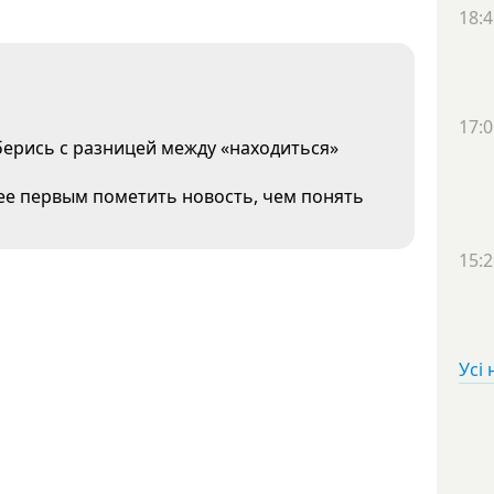
18:4
17:0
берись с разницей между «находиться»
жнее первым пометить новость, чем понять
15:2
Усі