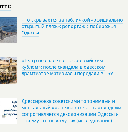
тті:
Что скрывается за табличкой «официально
открытый пляж»: репортаж с побережья
Одессы
«Театр не является пророссийским
кублом»: после скандала в одесском
драмтеатре материалы передали в СБУ
Дрессировка советскими топонимами и
ментальный «манеж»: как часть молодежи
сопротивляется деколонизации Одессы и
почему это не «ждуны» (исследование)