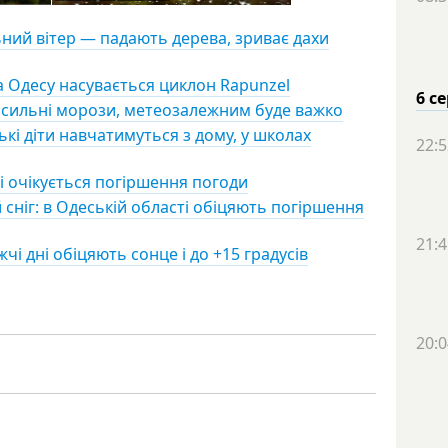
ьний вітер — падають дерева, зриває дахи
а Одесу насувається циклон Rapunzel
6 с
 сильні морози, метеозалежним буде важко
ькі діти навчатимуться з дому, у школах
22:5
сі очікується погіршення погоди
ніг: в Одеській області обіцяють погіршення
21:4
жчі дні обіцяють сонце і до +15 градусів
20:0