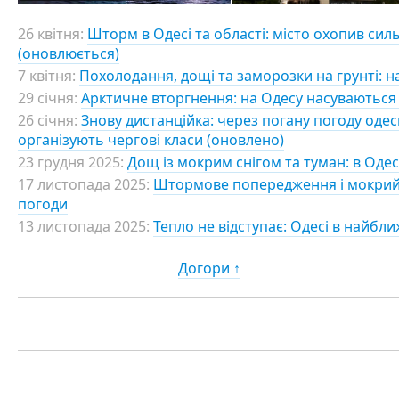
26 квітня:
Шторм в Одесі та області: місто охопив сил
(оновлюється)
7 квітня:
Похолодання, дощі та заморозки на грунті: н
29 січня:
Арктичне вторгнення: на Одесу насуваються
26 січня:
Знову дистанційка: через погану погоду одес
організують чергові класи (оновлено)
23 грудня 2025:
Дощ із мокрим снігом та туман: в Оде
17 листопада 2025:
Штормове попередження і мокрий с
погоди
13 листопада 2025:
Тепло не відступає: Одесі в найбли
Догори ↑