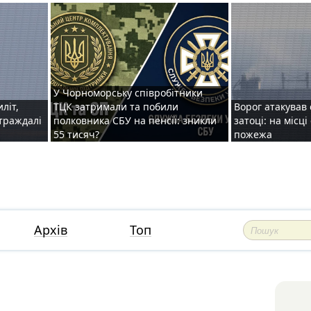
У Чорноморську співробітники
иліт,
ТЦК затримали та побили
Ворог атакував 
страждалі
полковника СБУ на пенсії: зникли
затоці: на місц
55 тисяч?
пожежа
Архів
Топ