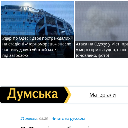
Удар по Одесі: двоє постраждалих,
на стадіоні «Чорноморець» знесло
Атака на Одесу: у місті пр
частину даху, суботній матч
у морі горить судно, є по
під загрозою
(оновлено, фото)
Матеріали
21 квітня
, 08:20
Читать на русском