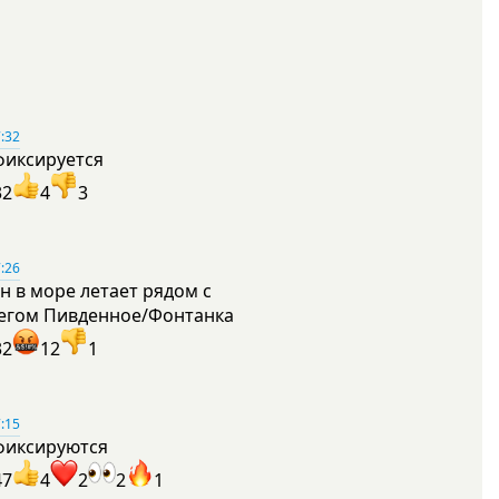
:32
фиксируется
32
4
3
:26
н в море летает рядом с
егом Пивденное/Фонтанка
32
12
1
:15
фиксируются
47
4
2
2
1