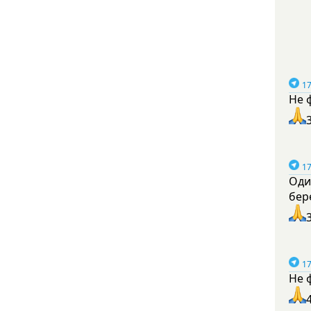
17
Не 
17
Оди
бер
17
Не 