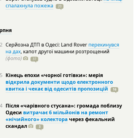
спалахнула пожежа
20
ерпня
2
Серйозна ДТП в Одесі: Land Rover
перекинувся
на дах
, капот другої машини розтрощений
(фото)
37
5
Кінець епохи «чорної готівки»: мерія
відкрила документи щодо електронного
квитка і чекає від одеситів пропозицій
16
4
Після «чарівного стусана»: громада поблизу
Одеси
витрачає 6 мільйонів на ремонт
«нічийного» колектора
через фекальний
скандал
3