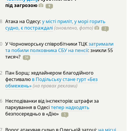
під
загрозою
9
8
Атака на Одесу:
у місті приліт, у морі горить
судно, є постраждалі
(оновлено, фото)
2
0
У Чорноморську співробітники ТЦК
затримали
та побили полковника СБУ на пенсії
: зникли 55
тисяч?
34
2
Пан Борщ: хедлайнером благодійного
фестивалю
в Подільську стане гурт «Без
обмежень»
(на правах реклами)
6
Несподіванки від інспекторів: штрафи за
паркування в Одесі
тепер надходять
безпосередньо в
«Дію»
5
7
Ворог атакував судно в Одеській затоці:
на місці