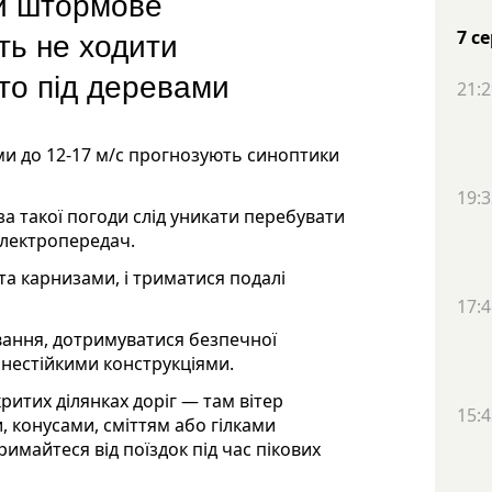
ли штормове
ть не ходити
7 с
вто під деревами
21:2
ми до 12-17 м/с прогнозують синоптики
19:3
за такої погоди слід уникати перебувати
електропередач.
та карнизами, і триматися подалі
17:4
вання, дотримуватися безпечної
и нестійкими конструкціями.
критих ділянках доріг — там вітер
15:4
, конусами, сміттям або гілками
римайтеся від поїздок під час пікових