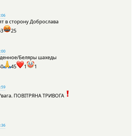
:06
ят в сторону Доброслава
63
25
:00
денное/Беляры шахеды
50
45
1
1
:59
Увага. ПОВІТРЯНА ТРИВОГА
1
:36