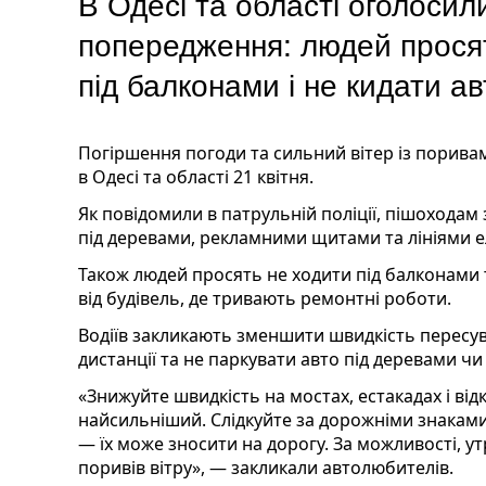
В Одесі та області оголоси
попередження: людей прося
під балконами і не кидати а
Погіршення погоди та сильний вітер із порива
в Одесі та області 21 квітня.
Як повідомили в патрульній поліції, пішоходам 
під деревами, рекламними щитами та лініями 
Також людей просять не ходити під балконами 
від будівель, де тривають ремонтні роботи.
Водіїв закликають зменшити швидкість пересу
дистанції та не паркувати авто під деревами ч
«Знижуйте швидкість на мостах, естакадах і від
найсильніший. Слідкуйте за дорожніми знаками
— їх може зносити на дорогу. За можливості, ут
поривів вітру», — закликали автолюбителів.