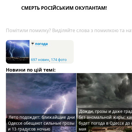
СМЕРТЬ РОСІЙСЬКИМ ОКУПАНТАМ!
Помітили помилку? Виділяйте слова з помилкою та нат
☔
погода
697 новин
,
174 фото
Новини по цій темі:
Дожди, грозы и даже град
Лето подождет: ближайшие дни
без аномальной жары: ка
Одессе обещают сильные грозы
будет погода в Одессе до
и 13 градусов ночью
мая