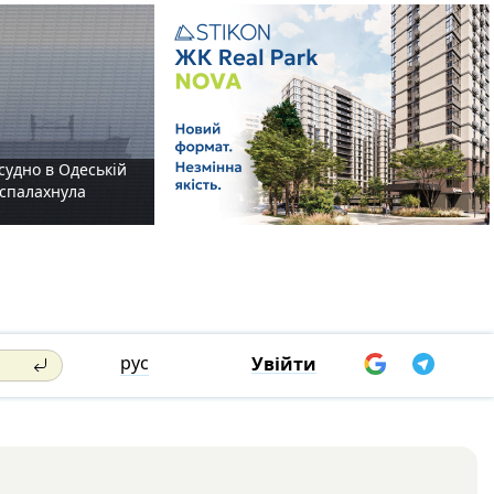
судно в Одеській
і спалахнула
рус
Увійти