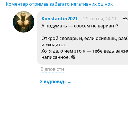
Коментар отримав забагато негативних оцінок
Konstantin2021
21 квітня, 14:11
+5
А подумать — совсем не вариант?
Открой словарь и, если осилишь, раз
и «ходить».
Хотя да, о чём это я — тебе ведь ва
написанное. 😁
Відповісти
2 відповіді →