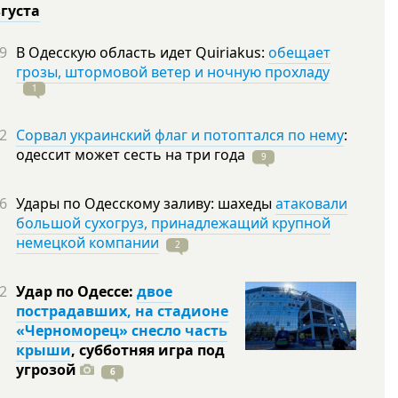
вгуста
9
В Одесскую область идет Quiriakus:
обещает
грозы, штормовой ветер и ночную прохладу
1
2
Сорвал украинский флаг и потоптался по нему
:
одессит может сесть на три
года
9
6
Удары по Одесскому заливу: шахеды
атаковали
большой сухогруз, принадлежащий крупной
немецкой компании
2
2
Удар по Одессе:
двое
пострадавших, на стадионе
«Черноморец» снесло часть
крыши
, субботняя игра под
угрозой
6