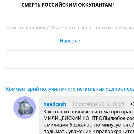
СМЕРТЬ РОССИЙСКИМ ОККУПАНТАМ!
Заметили ошибку? Выделяйте слова с ошибкой и нажи
Наверх ↑
Комментарий получил много негативных оценок пос
headcash
13 октября 2012, 18:04
+
Как только появляется тема про пра
МИЛИЦЕЙСКИЙ КОНТРОЛЬ(любое соо
к милиции безжалостно минусуется)
подымать уважение к правоохранител