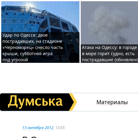
Удар по Одессе: двое
пострадавших, на стадионе
«Черноморец» снесло часть
Атака на Одессу: в городе
крыши, субботняя игра
в море горит судно, есть
под угрозой
пострадавшие (обновлено
Материалы
13 октября 2012
, 13:05