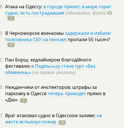
8
Атака на Одессу:
в городе прилет, в море горит
судно, есть пострадавшие
(обновлено, фото)
2
0
В Черноморске военкомы
задержали и избили
полковника СБУ на пенсии
: пропали 55
тысяч?
34
2
Пан Борщ: хедлайнером благодійного
фестивалю
в Подільську стане гурт «Без
обмежень»
(на правах реклами)
6
Нежданчики от инспекторов: штрафы за
парковку в Одессе
теперь приходят
прямо в
«Дію»
5
7
Враг атаковал судно в Одесском заливе:
на
месте вспыхнул пожар
20