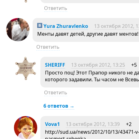
Ответить
Yura Zhuravlenko
13 октября 2012, 1
Менты давят детей, другие давят ментов!
Ответить
SHERIFF
13 октября 2012, 13:25
+5
Просто поц! Этот Прапор никого не да
которого задавили. Ты часом не Все
Ответить
6 ответов →
Vova1
13 октября 2012, 13:39
+2
http://sud.ua/news/2012/10/13/43471-v-
nasmert-rebenka