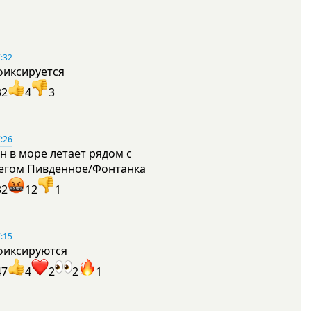
:32
фиксируется
32
4
3
:26
н в море летает рядом с
егом Пивденное/Фонтанка
32
12
1
:15
фиксируются
47
4
2
2
1