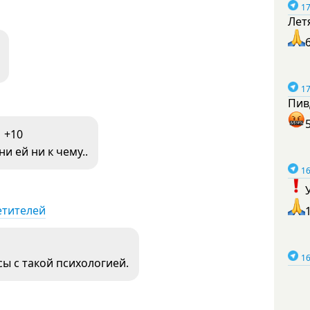
17
Лет
17
Пив
+10
и ей ни к чему..
16
етителей
16
сы с такой психологией.