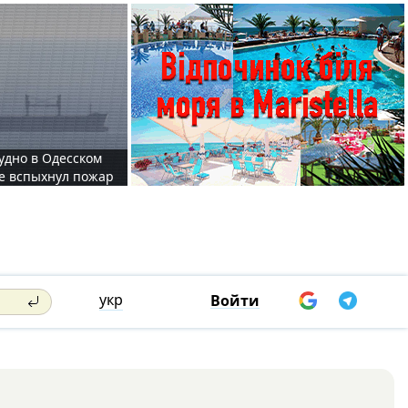
судно в Одесском
те вспыхнул пожар
укр
Войти