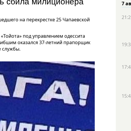
ть сбила милиционера
7 а
21:2
шедшего на перекрестке 25 Чапаевской
 «Тойота» под управлением одессита
огибшим оказался 37-летний прапорщик
19:3
е службы.
17:4
15:4