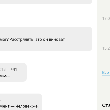
17:0
мог? Расстрялять, это он виноват
15:2
:18
+41
Все
емье…
6
Ст
 Мент — Человек же.