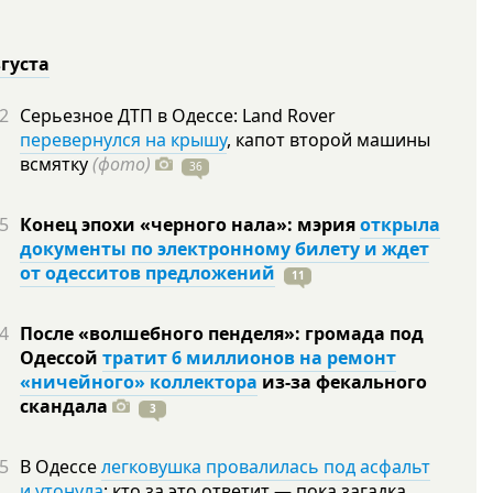
вгуста
2
Серьезное ДТП в Одессе: Land Rover
перевернулся на крышу
, капот второй машины
всмятку
(фото)
36
5
Конец эпохи «черного нала»: мэрия
открыла
документы по электронному билету и ждет
от одесситов предложений
11
4
После «волшебного пенделя»: громада под
Одессой
тратит 6 миллионов на ремонт
«ничейного» коллектора
из-за фекального
скандала
3
5
В Одессе
легковушка провалилась под асфальт
и утонула
: кто за это ответит — пока загадка