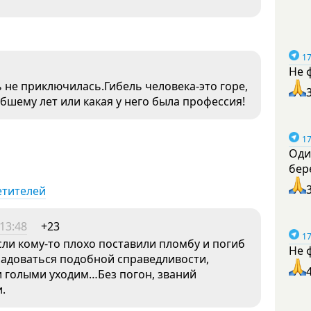
17
Не 
ь не приключилась.Гибель человека-это горе,
бшему лет или какая у него была профессия!
17
Оди
бер
етителей
13:48
+23
17
сли кому-то плохо поставили пломбу и погиб
Не 
радоваться подобной справедливости,
и голыми уходим…Без погон, званий
.