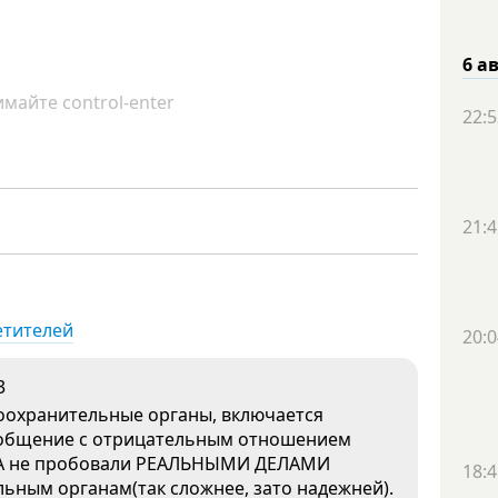
6 а
майте control-enter
22:5
21:4
етителей
20:0
3
воохранительные органы, включается
бщение с отрицательным отношением
. А не пробовали РЕАЛЬНЫМИ ДЕЛАМИ
18:4
ьным органам(так сложнее, зато надежней).