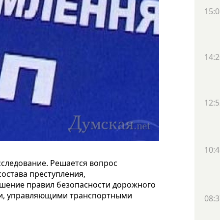
15:0
14:2
12:5
10:4
сследование. Решается вопрос
состава преступления,
рушение правил безопасности дорожного
ми, управляющими транспортными
08:3