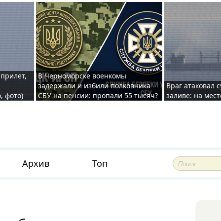
 прилет,
В Черноморске военкомы
задержали и избили полковника
Враг атаковал 
, фото)
СБУ на пенсии: пропали 55 тысяч?
заливе: на мес
Архив
Топ