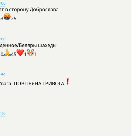
:06
ят в сторону Доброслава
63
25
:00
денное/Беляры шахеды
50
45
1
1
:59
Увага. ПОВІТРЯНА ТРИВОГА
1
:36