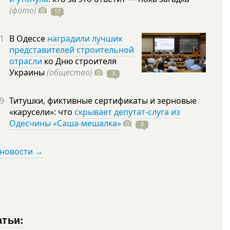
(фото)
17
1
В Одессе
наградили лучших
представителей строительной
отрасли
ко Дню строителя
Украины
(общество)
3
9
Титушки, фиктивные сертификаты и зерновые
«карусели»: что
скрывает депутат-слуга из
Одесчины «Саша-мешалка»
3
 новости →
атьи: