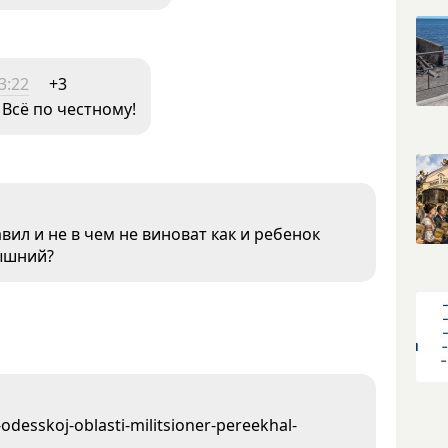
3:22
+3
 Всё по честному!
вил и не в чем не виноват как и ребенок
вышний?
odesskoj-oblasti-militsioner-pereekhal-