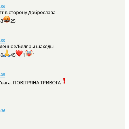
:06
ят в сторону Доброслава
63
25
:00
денное/Беляры шахеды
50
45
1
1
:59
Увага. ПОВІТРЯНА ТРИВОГА
1
:36