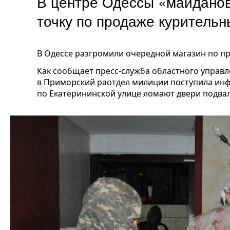
В центре Одессы «майдано
точку по продаже куритель
В Одессе разгромили очередной магазин по п
Как сообщает пресс-служба областного управле
в Приморский раотдел милиции поступила инф
по Екатерининской улице ломают двери подва