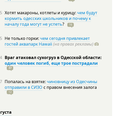
5
Хотят макароны, котлеты и курицу:
чем будут
кормить одесских школьников и почему к
началу года могут не успеть
?
16
5
Не только горки:
чем сегодня привлекает
гостей аквапарк Hawaii
(на правах рекламы)
4
Враг атаковал сухогруз в Одесской области:
один человек погиб, еще трое пострадали
37
7
Попалась на взятке:
чиновницу из Одесчины
отправили в СИЗО
с правом внесения залога
12
вгуста