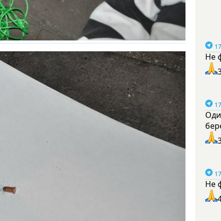
17
Не 
17
Оди
бер
17
Не 