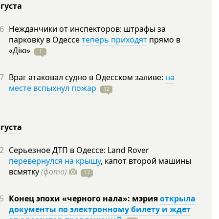
вгуста
6
Нежданчики от инспекторов: штрафы за
парковку в Одессе
теперь приходят
прямо в
«Дію»
1
7
Враг атаковал судно в Одесском заливе:
на
месте вспыхнул пожар
12
вгуста
2
Серьезное ДТП в Одессе: Land Rover
перевернулся на крышу
, капот второй машины
всмятку
(фото)
17
5
Конец эпохи «черного нала»: мэрия
открыла
документы по электронному билету и ждет