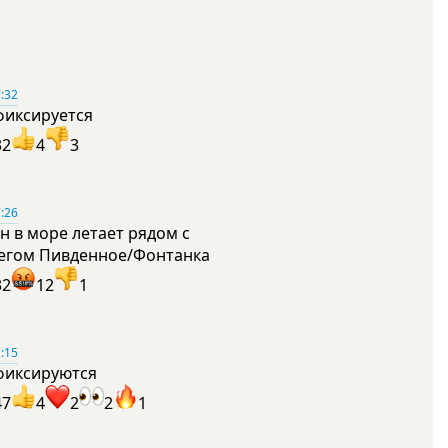
:32
фиксируется
32
4
3
:26
н в море летает рядом с
егом Пивденное/Фонтанка
32
12
1
:15
фиксируются
47
4
2
2
1