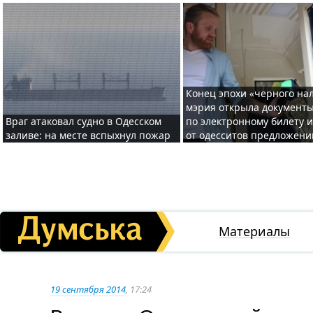
Конец эпохи «черного нал
мэрия открыла документ
Враг атаковал судно в Одесском
по электронному билету 
заливе: на месте вспыхнул пожар
от одесситов предложени
Материалы
19 сентября 2014
, 17:24