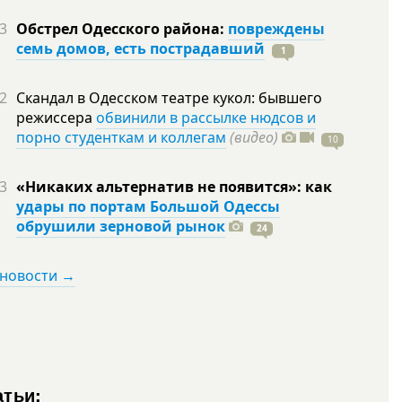
3
Обстрел Одесского района:
повреждены
семь домов, есть пострадавший
1
2
Скандал в Одесском театре кукол: бывшего
режиссера
обвинили в рассылке нюдсов и
порно студенткам и коллегам
(видео)
10
3
«Никаких альтернатив не появится»: как
удары по портам Большой Одессы
обрушили зерновой рынок
24
 новости →
атьи: