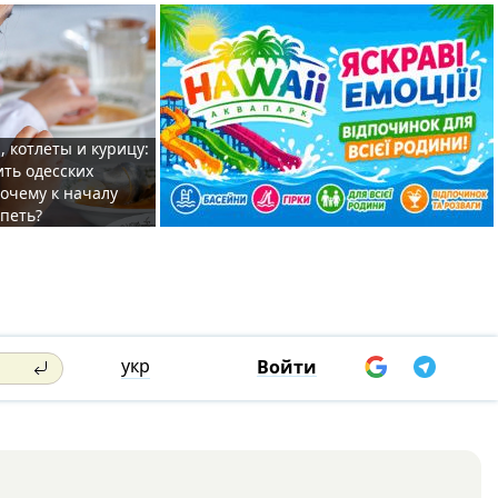
, котлеты и курицу:
ить одесских
очему к началу
спеть?
укр
Войти