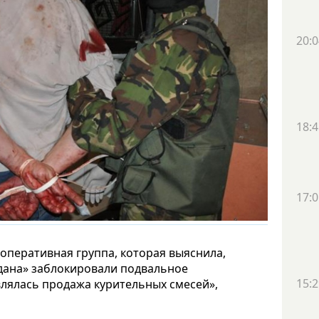
20:0
18:4
17:0
оперативная группа, которая выяснила,
йдана» заблокировали подвальное
15:2
влялась продажа курительных смесей»,