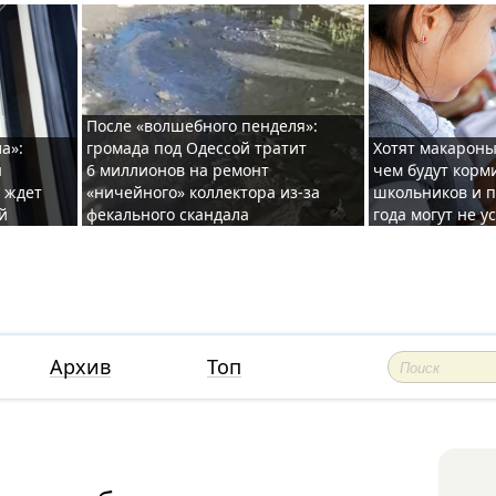
После «волшебного пенделя»:
а»:
громада под Одессой тратит
Хотят макароны
ы
6 миллионов на ремонт
чем будут корм
и ждет
«ничейного» коллектора из-за
школьников и п
й
фекального скандала
года могут не у
Архив
Топ