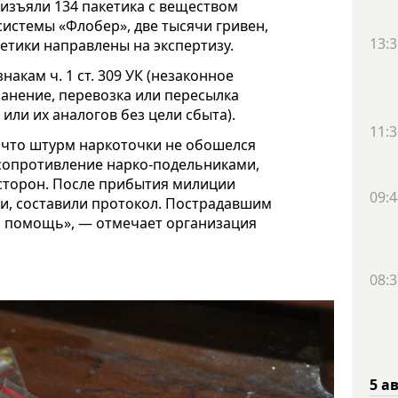
изъяли 134 пакетика с веществом
системы «Флобер», две тысячи гривен,
13:3
етики направлены на экспертизу.
акам ч. 1 ст. 309 УК (незаконное
ранение, перевозка или пересылка
или их аналогов без цели сбыта).
11:3
, что штурм наркоточки не обошелся
 сопротивление нарко-подельниками,
 сторон. После прибытия милиции
09:4
и, составили протокол. Пострадавшим
я помощь», — отмечает организация
08:3
5 а