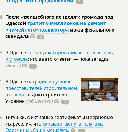
от одесситов предложений
9
4
После «волшебного пенделя»: громада под
Одессой
тратит 6 миллионов на ремонт
«ничейного» коллектора
из-за фекального
скандала
3
5
В Одессе
легковушка провалилась под асфальт
и утонула
: кто за это ответит — пока загадка
(фото)
17
1
В Одессе
наградили лучших
представителей строительной
отрасли
ко Дню строителя
Украины
(общество)
3
9
Титушки, фиктивные сертификаты и зерновые
«карусели»: что
скрывает депутат-слуга из
Одесчины «Саша-мешалка»
3