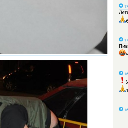
17
Лет
17
Пив
16
16