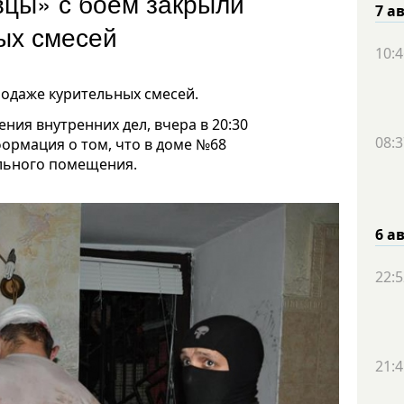
вцы» с боем закрыли
7 а
ных смесей
10:4
родаже курительных смесей.
ния внутренних дел, вчера в 20:30
08:3
ормация о том, что в доме №68
льного помещения.
6 а
22:5
21:4