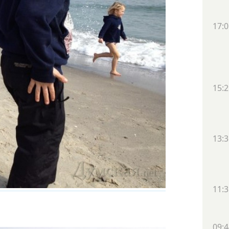
17:0
15:2
13:3
11:3
09:4