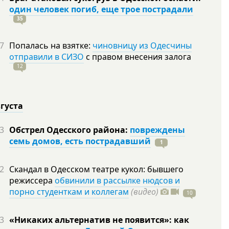
один человек погиб, еще трое пострадали
35
7
Попалась на взятке:
чиновницу из Одесчины
отправили в СИЗО
с правом внесения залога
12
вгуста
3
Обстрел Одесского района:
повреждены
семь домов, есть пострадавший
1
2
Скандал в Одесском театре кукол: бывшего
режиссера
обвинили в рассылке нюдсов и
порно студенткам и коллегам
(видео)
10
3
«Никаких альтернатив не появится»: как