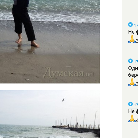
17
Не 
17
Оди
бер
17
Не 