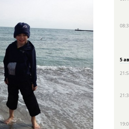
08:3
5 а
21:5
21:3
19:0