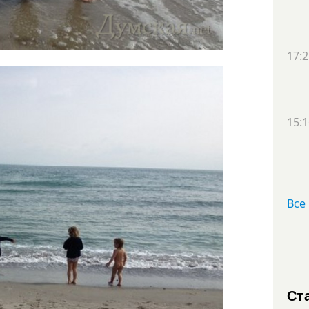
17:2
15:1
Все
Ст