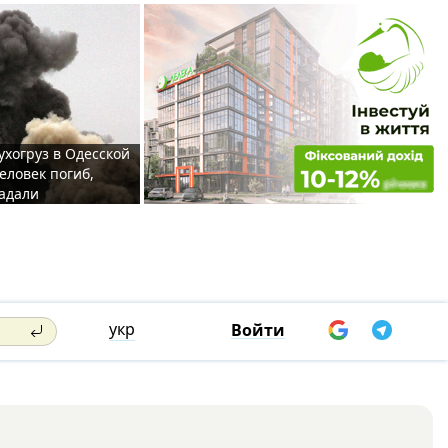
ухогруз в Одесской
еловек погиб,
адали
укр
Войти