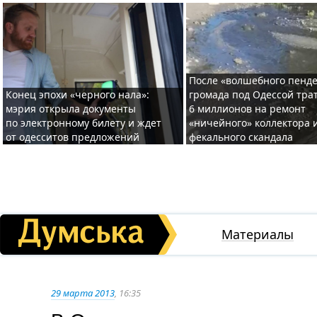
После «волшебного пенде
Конец эпохи «черного нала»:
громада под Одессой тра
мэрия открыла документы
6 миллионов на ремонт
по электронному билету и ждет
«ничейного» коллектора и
от одесситов предложений
фекального скандала
Материалы
29 марта 2013
, 16:35