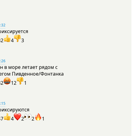
:32
фиксируется
32
4
3
:26
н в море летает рядом с
егом Пивденное/Фонтанка
32
12
1
:15
фиксируются
47
4
2
2
1