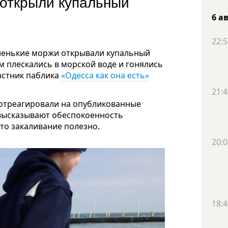
открыли купальный
6 а
22:5
аленькие моржи открывали купальный
ем плескались в морской воде и гонялись
частник паблика
«Одесса как она есть»
21:4
отреагировали на опубликованные
 высказывают обеспокоенность
что закаливание полезно.
20:0
18:4