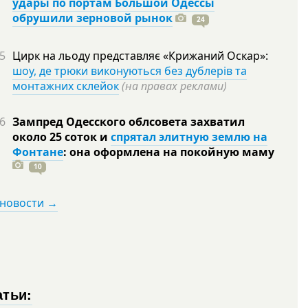
удары по портам Большой Одессы
обрушили зерновой рынок
24
5
Цирк на льоду представляє «Крижаний Оскар»:
шоу, де трюки виконуються без дублерів та
монтажних склейок
(на правах реклами)
6
Зампред Одесского облсовета захватил
около 25 соток и
спрятал элитную землю на
Фонтане
: она оформлена на покойную
маму
10
 новости →
атьи: