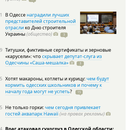
1
В Одессе
наградили лучших
представителей строительной
отрасли
ко Дню строителя
Украины
(общество)
3
9
Титушки, фиктивные сертификаты и зерновые
«карусели»: что
скрывает депутат-слуга из
Одесчины «Саша-мешалка»
3
5
Хотят макароны, котлеты и курицу:
чем будут
кормить одесских школьников и почему к
началу года могут не успеть
?
15
5
Не только горки:
чем сегодня привлекает
гостей аквапарк Hawaii
(на правах рекламы)
4
Враг атаковал сухогруз в Одесской области: