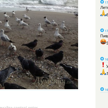
17
Лет
17
Пив
16
16
майте control-enter