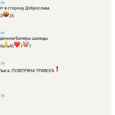
:06
ят в сторону Доброслава
63
25
:00
денное/Беляры шахеды
50
45
1
1
:59
Увага. ПОВІТРЯНА ТРИВОГА
1
:36