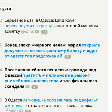
вгуста
2
Серьезное ДТП в Одессе: Land Rover
перевернулся на крышу
, капот второй машины
всмятку
(фото)
14
5
Конец эпохи «черного нала»: мэрия
открыла
документы по электронному билету и ждет
от одесситов предложений
8
4
После «волшебного пенделя»: громада под
Одессой
тратит 6 миллионов на ремонт
«ничейного» коллектора
из-за фекального
скандала
3
5
В Одессе
легковушка провалилась под асфальт
и утонула
: кто за это ответит — пока загадка
(фото)
17