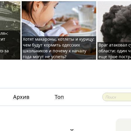
ля»:
тит
Хотят макароны, котлеты и курицу:
чем будут кормить одесских
Враг атаковал с
з-за
школьников и почему к началу
области: один ч
года могут не успеть?
еще трое постр
Архив
Топ