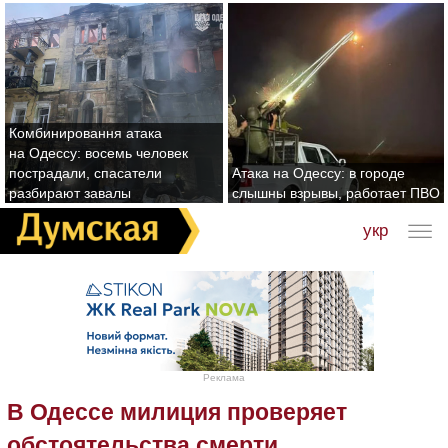
Комбинировання атака
на Одессу: восемь человек
пострадали, спасатели
Атака на Одессу: в городе
разбирают завалы
слышны взрывы, работает ПВО
укр
Реклама
В Одессе милиция проверяет
обстоятельства смерти