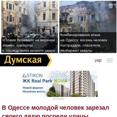
Комбинировання атака
«Пламя бушевало на верхнем
на Одессу: восемь человек
этаже»: одесситы
пострадали, спасатели
о последствиях ночного удара
разбирают завалы
укр
Реклама
В Одессе молодой человек зарезал
своего дядю посреди улицы