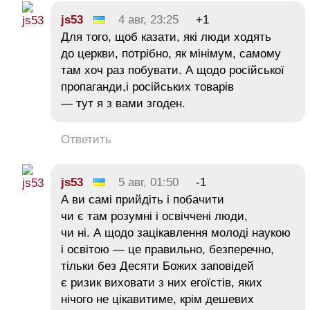
js53
4 авг, 23:25
+1
Для того, щоб казати, які люди ходять
до церкви, потрібно, як мінімум, самому
там хоч раз побувати. А щодо російської
пропаганди,і російських товарів
— тут я з вами згоден.
Ответить
js53
5 авг, 01:50
-1
А ви самі прийдіть і побачити
чи є там розумні і освіччені люди,
чи ні. А щодо зацікавлення молоді наукою
і освітою — це правильно, безперечно,
тільки без Десяти Божих заповідей
є ризик виховати з них егоїстів, яких
нічого не цікавитиме, крім дешевих