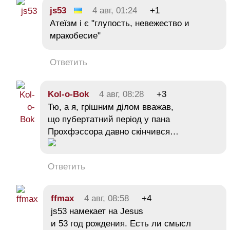
js53
4 авг, 01:24
+1
Атеїзм і є "глупость, невежество и
мракобесие"
Ответить
Kol-o-Bok
4 авг, 08:28
+3
Тю, а я, грішним ділом вважав,
що пубертатний період у пана
Прохфэссора давно скінчився…
Ответить
ffmax
4 авг, 08:58
+4
js53 намекает на Jesus
и 53 год рождения. Есть ли смысл