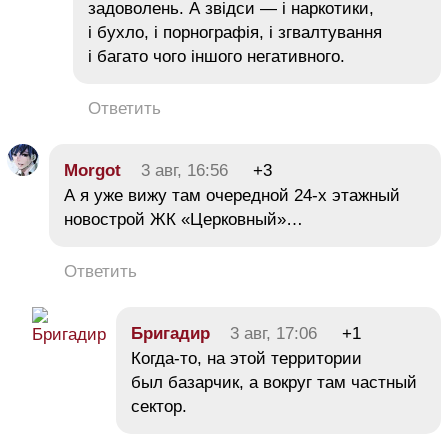
задоволень. А звідси — і наркотики,
і бухло, і порнографія, і згвалтування
і багато чого іншого негативного.
Ответить
Morgot
3 авг, 16:56
+3
А я уже вижу там очередной 24-х этажный
новострой ЖК «Церковный»…
Ответить
Бригадир
3 авг, 17:06
+1
Когда-то, на этой территории
был базарчик, а вокруг там частный
сектор.