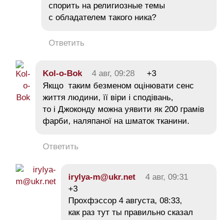
спорить на религиозные темы
с обладателем такого ника?
Ответить
Kol-o-Bok
4 авг, 09:28
+3
Якщо таким безменом оцінювати сенс
життя людини, її віри і сподівань,
то і Джоконду можна уявити як 200 грамів
фарби, наляпаної на шматок тканини.
Ответить
irylya-m@ukr.net
4 авг, 09:31
+3
Прохфэссор 4 августа, 08:33,
как раз тут ты правильно сказал