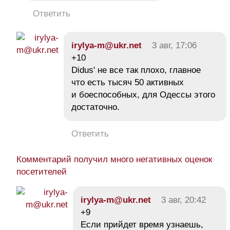
Ответить
irylya-m@ukr.net
3 авг, 17:06
+10
Didus' не все так плохо, главное
что есть тысяч 50 активных
и боеспособных, для Одессы этого
достаточно.
Ответить
Комментарий получил много негативных оценок
посетителей
irylya-m@ukr.net
3 авг, 20:42
+9
Если прийдет время узнаешь,