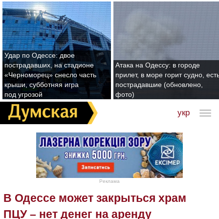
Удар по Одессе: двое
пострадавших, на стадионе
Атака на Одессу: в городе
«Черноморец» снесло часть
прилет, в море горит судно, ест
крыши, субботняя игра
пострадавшие (обновлено,
под угрозой
фото)
укр
Реклама
В Одессе может закрыться храм
ПЦУ – нет денег на аренду