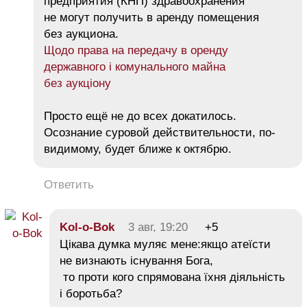
предприятия (КНП) здравоохранения
не могут получить в аренду помещения
без аукциона.
Щодо права на передачу в оренду
державного і комунального майна
без аукціону
Просто ещё не до всех докатилось.
Осознание суровой действительности, по-
видимому, будет ближе к октябрю.
Ответить
Kol-o-Bok
3 авг, 19:20
+5
Цікава думка муляє мене:якщо атеїсти
не визнають існування Бога,
то проти кого спрямована їхня діяльність
і боротьба?