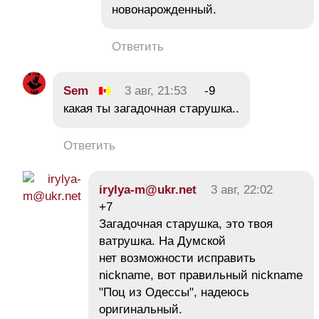
новонарожденный.
Ответить
Sem
3 авг, 21:53
-9
какая ты загадочная старушка..
Ответить
irylya-m@ukr.net
3 авг, 22:02
+7
Загадочная старушка, это твоя
ватрушка. На Думской
нет возможности исправить
nickname, вот правильный nickname
"Поц из Одессы", надеюсь
оригинальный.