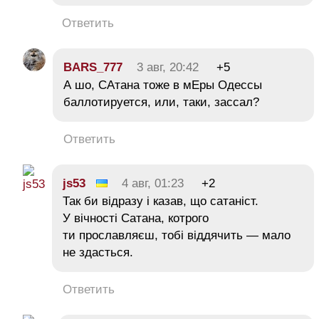
Ответить
BARS_777
3 авг, 20:42
+5
А шо, САтана тоже в мЕры Одессы
баллотируется, или, таки, зассал?
Ответить
js53
4 авг, 01:23
+2
Так би відразу і казав, що сатаніст.
У вічності Сатана, котрого
ти прославляєш, тобі віддячить — мало
не здасться.
Ответить