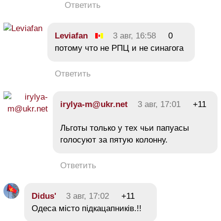
Ответить
Leviafan
3 авг, 16:58
0
потому что не РПЦ и не синагога
Ответить
irylya-m@ukr.net
3 авг, 17:01
+11
Льготы только у тех чьи папуасы
голосуют за пятую колонну.
Ответить
Didus'
3 авг, 17:02
+11
Одеса місто підкацапників.!!