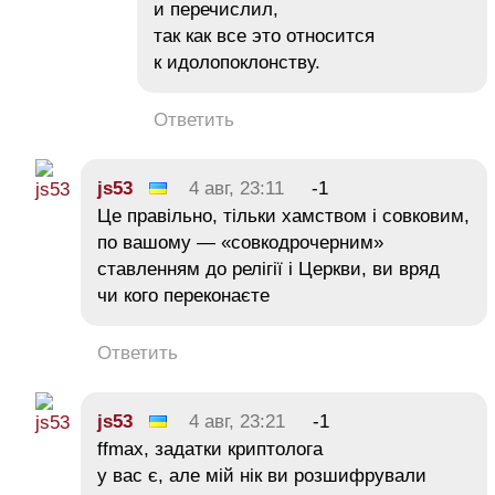
и перечислил,
так как все это относится
к идолопоклонству.
Ответить
js53
4 авг, 23:11
-1
Це правільно, тільки хамством і совковим,
по вашому — «совкодрочерним»
ставленням до релігії і Церкви, ви вряд
чи кого переконаєте
Ответить
js53
4 авг, 23:21
-1
ffmax, задатки криптолога
у вас є, але мій нік ви розшифрували