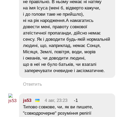
не правільно. В ньому немає ні натяку
на імя Ісуса (мені б, відверто кажучи,
і до голови таке не прийшло),
ні на рік народження.А намагатись
довести мені, правоту совкової
атеїстичної пропаганди, дійсно немає
сенсу. Як і доводити будь-якій нормальній
людині, що, наприклад, немає Сонця,
Місяця, Землі, повітря, води, морів
і океанів, чи доводити людині,
що в неї не було батьків, чи взагалі
заперечувати очевидне і аксіоматичне.
Ответить
js53
4 авг, 23:23
-1
Типово совкове, чи, як ви пишете,
"совкодрочерне" розуміння релігії