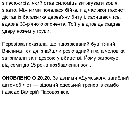
з пасажирів, який став силоміць витягувати водія
з авто. Між ними почалася бійка, під час якої таксист
дістав із багажника дерев'яну биту і, захищаючись,
вдарив 30-річного опонента. Той у відповідь завдав
удару ножем у груди.
Перевірка показала, що підозрюваний був п'яний.
Викликані слідчі знайшли розкладний ніж, а чоловіка
затримали за підозрою у вбивстві. Йому загрожує
від семи до 15 років позбавлення волі.
ОНОВЛЕНО О 20:20.
За даними «Думської», загиблий
автомобіліст — відомий одеський тренер із самбо
і дзюдо Валерій Паровознюк.