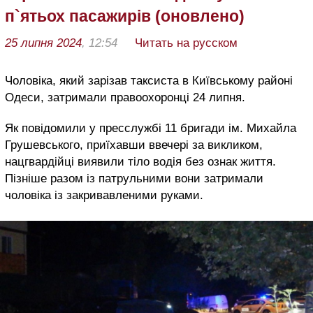
п`ятьох пасажирів (оновлено)
25 липня 2024
, 12:54
Читать на русском
Чоловіка, який зарізав таксиста в Київському районі
Одеси, затримали правоохоронці 24 липня.
Як повідомили у пресслужбі 11 бригади ім. Михайла
Грушевського, приїхавши ввечері за викликом,
нацгвардійці виявили тіло водія без ознак життя.
Пізніше разом із патрульними вони затримали
чоловіка із закривавленими руками.