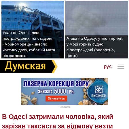
Удар по Одесі: двоє
постраждалих, на стадіоні
Атака на Одесу: у місті приліт,
«Чорноморець» знесло
у морі горить судно,
частину даху, суботній матч
є постраждалі (оновлено,
під загрозою
фото)
рус
Реклама
В Одесі затримали чоловіка, який
зарізав таксиста за відмову везти