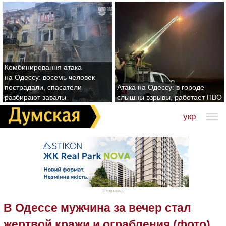
Комбинировання атака
на Одессу: восемь человек
пострадали, спасатели
Атака на Одессу: в городе
разбирают завалы
слышны взрывы, работает ПВО
укр
Реклама
В Одессе мужчина за вечер стал
жертвой кражи и ограбления (фото)