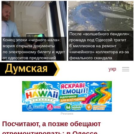
После «волшебного пенделя»:
Конец эпохи «черного нала»:
громада под Одессой тратит
мэрия открыла документы
6 миллионов на ремонт
по электронному билету и ждет
«ничейного» коллектора из-за
от одесситов предложений
фекального скандала
укр
Реклама
Посчитают, а позже обещают
отремонтировать: в Одессе