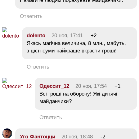
Памагите людям порахувать майданчики.
Ответить
dolento
20 ноя, 17:41
+2
Якась магічна величина, 8 млн., мабуть,
з цієїї суми найкраще вкрасти гроші!
Ответить
Одессит_12
20 ноя, 17:54
+1
Всі гроші на оборону! Які дитячі
майданчики?
Ответить
Уго Фантоцци
20 ноя, 18:48
-2