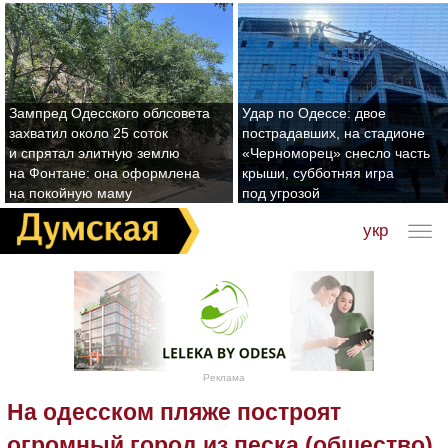
Зампред Одесского облсовета
Удар по Одессе: двое
захватил около 25 соток
пострадавших, на стадионе
и спрятал элитную землю
«Черноморец» снесло часть
на Фонтане: она оформлена
крыши, субботняя игра
на покойную маму
под угрозой
укр
Реклама
На одесском пляже построят
огромный город из песка (общество)